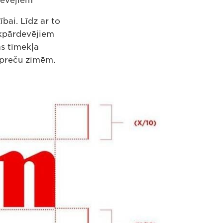
devējiem
bai. Līdz ar to
ākpārdevējiem
as tīmekļa
n preču zīmēm.