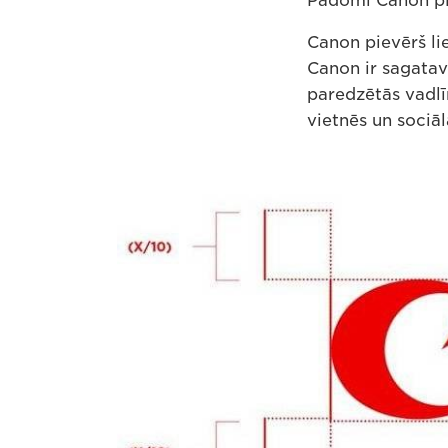
Padomi Canon pi
Canon pievērš li
Canon ir sagatav
paredzētās vadlīn
vietnēs un sociā