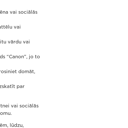
na vai sociālās
ttēlu vai
itu vārdu vai
ds “Canon”, jo to
rosiniet domāt,
zskatīt par
tnei vai sociālās
domu.
ēm, lūdzu,