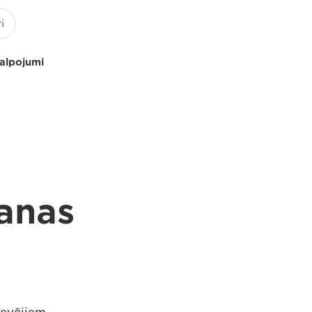
kalpojumi
šanas