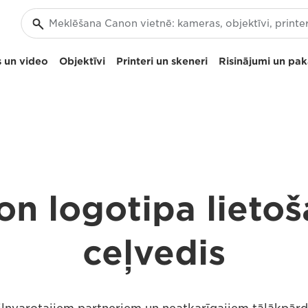
 un video
Objektīvi
Printeri un skeneri
Risinājumi un pa
n logotipa lieto
ceļvedis