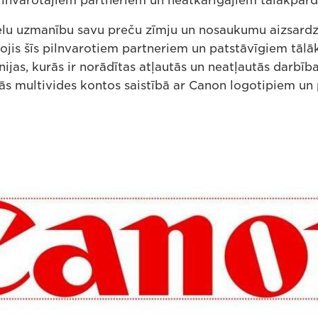
lnvarotajiem partneriem un neatkarīgajiem tālākpār
elu uzmanību savu preču zīmju un nosaukumu aizsardzī
ojis šīs pilnvarotiem partneriem un patstāvīgiem tāl
ijas, kurās ir norādītas atļautās un neatļautās darbīb
lās multivides kontos saistībā ar Canon logotipiem u