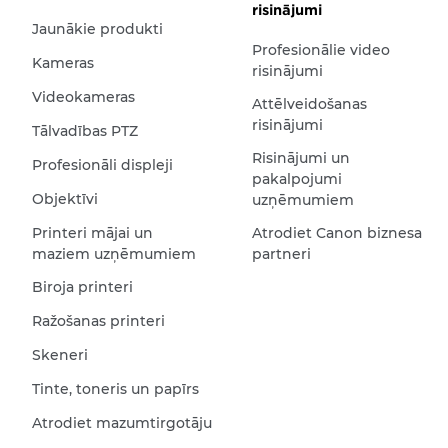
risinājumi
Jaunākie produkti
Profesionālie video
Kameras
risinājumi
Videokameras
Attēlveidošanas
risinājumi
Tālvadības PTZ
Risinājumi un
Profesionāli displeji
pakalpojumi
Objektīvi
uzņēmumiem
Printeri mājai un
Atrodiet Canon biznesa
maziem uzņēmumiem
partneri
Biroja printeri
Ražošanas printeri
Skeneri
Tinte, toneris un papīrs
Atrodiet mazumtirgotāju