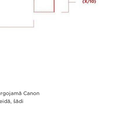
 tirgojamā Canon
idā, šādi