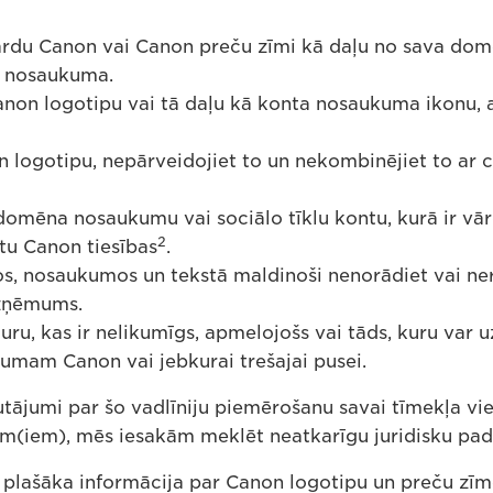
rdu Canon vai Canon preču zīmi kā daļu no sava domē
a nosaukuma.
non logotipu vai tā daļu kā konta nosaukuma ikonu, a
n logotipu, nepārveidojiet to un nekombinējiet to ar c
domēna nosaukumu vai sociālo tīklu kontu, kurā ir vār
2
tu Canon tiesības
.
los, nosaukumos un tekstā maldinoši nenorādiet vai ne
zņēmums.
uru, kas ir nelikumīgs, apmelojošs vai tāds, kuru var u
mam Canon vai jebkurai trešajai pusei.
utājumi par šo vadlīniju piemērošanu savai tīmekļa vie
am(iem), mēs iesakām meklēt neatkarīgu juridisku pa
plašāka informācija par Canon logotipu un preču zīm