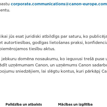
-pastu
corporate.communications@canon-europe.com
entu.
tikai jūs esat juridiski atbildīgs par saturu, ko publicēja
et autortiesības, godīgas lietošanas praksi, konfidencia
 piemērojamos tiesību aktus.
 jebkuru domēna nosaukumu, ko ieguvusi trešā puse u
rādīt uzņēmumam Canon, un uzņēmums Canon sadarbos
pojumu sniedzējiem, lai slēgtu kontus, kuri pārkāpj Ca
Palīdzība un atbalsts
Mācības un izglītība