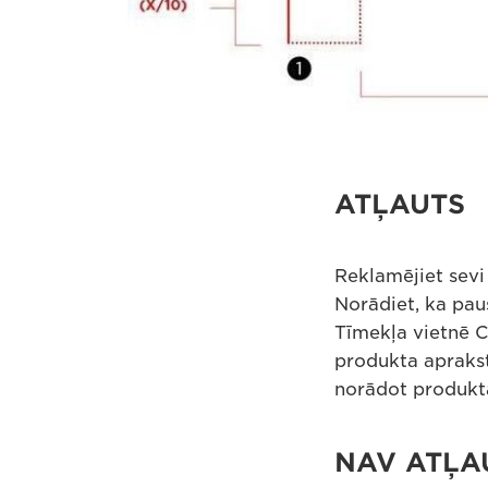
ATĻAUTS
Reklamējiet sev
Norādiet, ka paus
Tīmekļa vietnē C
produkta aprakst
norādot produkta
NAV ATĻA