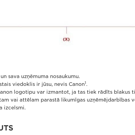
i un sava uzņēmuma nosaukumu.
1
tais viedoklis ir jūsu, nevis Canon
.
anon logotipu var izmantot, ja tas tiek rādīts blakus
am vai attēlam parastā likumīgas uzņēmējdarbības ve
 izcelsmi.
UTS