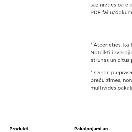
sazinieties pa e
PDF failu/dokum
¹ Atcerieties, ka 
Noteikti ievēroji
atrunas un citus
² Canon pieprasa
preču zīmes, no
multivides pakal
Produkti
Pakalpojumi un