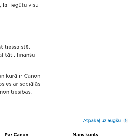
, lai iegūtu visu
t tiešsaistē.
litāti, finanšu
n kurā ir Canon
ies ar sociālās
non tiesības.
Atpakaļ uz augšu
Par Canon
Mans konts