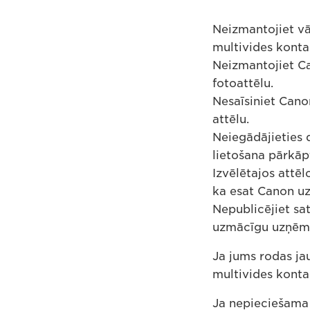
Neizmantojiet vā
multivides kont
Neizmantojiet Ca
fotoattēlu.
Nesaīsiniet Cano
attēlu.
Neiegādājieties 
lietošana pārkāp
Izvēlētajos attē
ka esat Canon u
Nepublicējiet sat
uzmācīgu uzņēmu
Ja jums rodas ja
multivides kont
Ja nepieciešama 