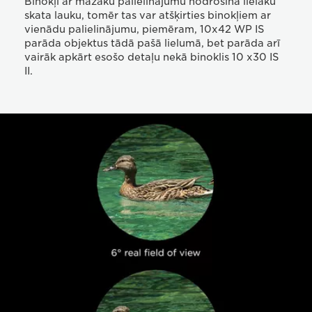
Binokļi ar mazāku palielinājumu nodrošina lielāku
skata lauku, tomēr tas var atšķirties binokļiem ar
vienādu palielinājumu, piemēram, 10x42 WP IS
parāda objektus tādā pašā lielumā, bet parāda arī
vairāk apkārt esošo detaļu nekā binoklis 10 x30 IS
II.