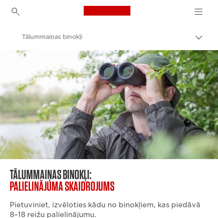
Canon Logo, back to h
Tālummaiņas binokļi
Pārsl
atpak
Canon
navig
Binokļi
TĀLUMMAIŅAS BINOKĻI:
PALIELINĀJUMA SKAIDROJUMS
Pietuviniet, izvēloties kādu no binokļiem, kas piedāvā
8–18 reižu palielinājumu.