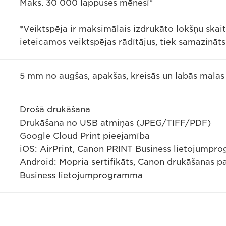
Maks. 30 000 lappuses mēnesī*
*Veiktspēja ir maksimālais izdrukāto lokšņu skai
ieteicamos veiktspējas rādītājus, tiek samazināts
5 mm no augšas, apakšas, kreisās un labās malas
Drošā drukāšana
Drukāšana no USB atmiņas (JPEG/TIFF/PDF)
Google Cloud Print pieejamība
iOS: AirPrint, Canon PRINT Business lietojump
Android: Mopria sertifikāts, Canon drukāšanas 
Business lietojumprogramma