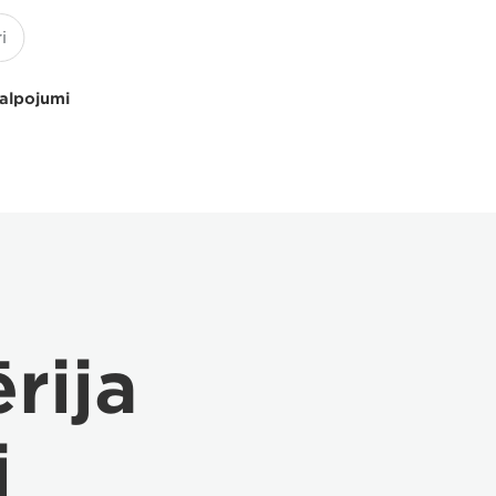
kalpojumi
rija
i