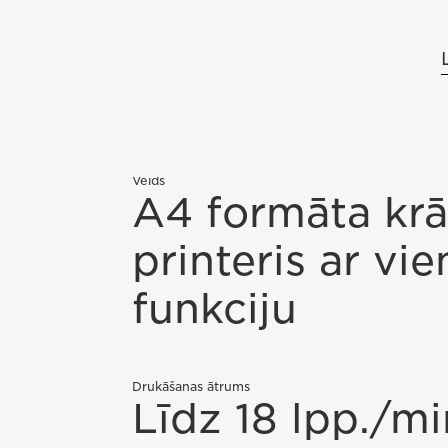
Veids
A4 formāta kr
printeris ar vie
funkciju
Drukāšanas ātrums
Līdz 18 lpp./mi