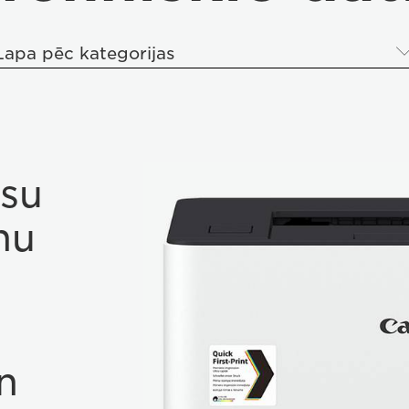
Lapa pēc kategorijas
āsu
nu
n