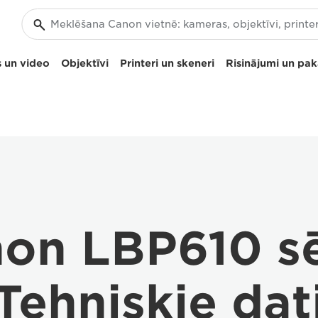
 un video
Objektīvi
Printeri un skeneri
Risinājumi un pa
on LBP610 sē
Tehniskie dat