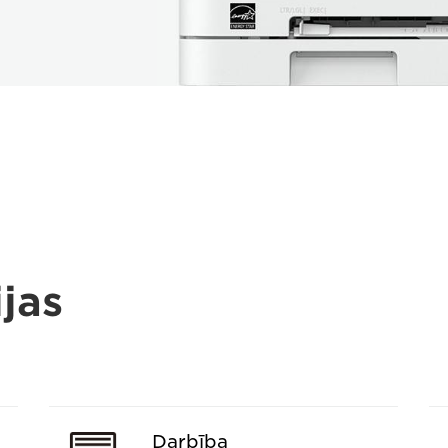
jas
Darbība