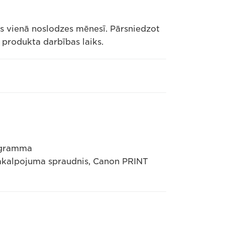
ts vienā noslodzes mēnesī. Pārsniedzot
 produkta darbības laiks.
rogramma
pakalpojuma spraudnis, Canon PRINT