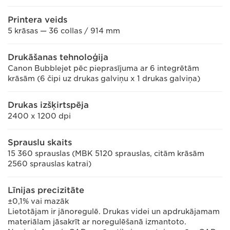
Printera veids
5 krāsas — 36 collas / 914 mm
Drukāšanas tehnoloģija
Canon Bubblejet pēc pieprasījuma ar 6 integrētām
krāsām (6 čipi uz drukas galviņu x 1 drukas galviņa)
Drukas izšķirtspēja
2400 x 1200 dpi
Sprauslu skaits
15 360 sprauslas (MBK 5120 sprauslas, citām krāsām
2560 sprauslas katrai)
Līnijas precizitāte
±0,1% vai mazāk
Lietotājam ir jānoregulē. Drukas videi un apdrukājamam
materiālam jāsakrīt ar noregulēšanā izmantoto.