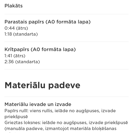
Plakāts
Parastais papīrs (A0 formāta lapa)
0:44 (ātrs)
1:18 (standarta)
Krītpapīrs (A0 formāta lapa)
1:41 (ātrs)
2:36 (standarta)
Materiālu padeve
Materiālu ievade un izvade
Papīrs rullī: viens rullis, ielāde no augšpuses, izvade
priekšpusē
Grieztas loksnes: ielāde no augšpuses, izvade priekšpusē
(manuāla padeve, izmantojot materiāla bloķēšanas