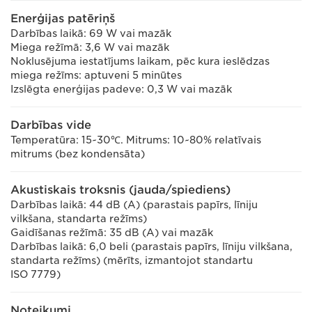
Enerģijas patēriņš
Darbības laikā: 69 W vai mazāk
Miega režīmā: 3,6 W vai mazāk
Noklusējuma iestatījums laikam, pēc kura ieslēdzas
miega režīms: aptuveni 5 minūtes
Izslēgta enerģijas padeve: 0,3 W vai mazāk
Darbības vide
Temperatūra: 15~30℃. Mitrums: 10~80% relatīvais
mitrums (bez kondensāta)
Akustiskais troksnis (jauda/spiediens)
Darbības laikā: 44 dB (A) (parastais papīrs, līniju
vilkšana, standarta režīms)
Gaidīšanas režīmā: 35 dB (A) vai mazāk
Darbības laikā: 6,0 beli (parastais papīrs, līniju vilkšana,
standarta režīms) (mērīts, izmantojot standartu
ISO 7779)
Noteikumi