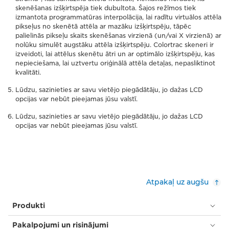
skenēšanas izšķirtspēja tiek dubultota. Šajos režīmos tiek
izmantota programmatūras interpolācija, lai radītu virtuālos attēla
pikseļus no skenētā attēla ar mazāku izšķirtspēju, tāpēc
palielinās pikseļu skaits skenēšanas virzienā (un/vai X virzienā) ar
nolūku simulēt augstāku attēla izšķirtspēju. Colortrac skeneri ir
izveidoti, lai attēlus skenētu ātri un ar optimālo izšķirtspēju, kas
nepieciešama, lai uztvertu oriģinālā attēla detaļas, nepasliktinot
kvalitāti.
Lūdzu, sazinieties ar savu vietējo piegādātāju, jo dažas LCD
opcijas var nebūt pieejamas jūsu valstī.
Lūdzu, sazinieties ar savu vietējo piegādātāju, jo dažas LCD
opcijas var nebūt pieejamas jūsu valstī.
Atpakaļ uz augšu
Produkti
Pakalpojumi un risinājumi