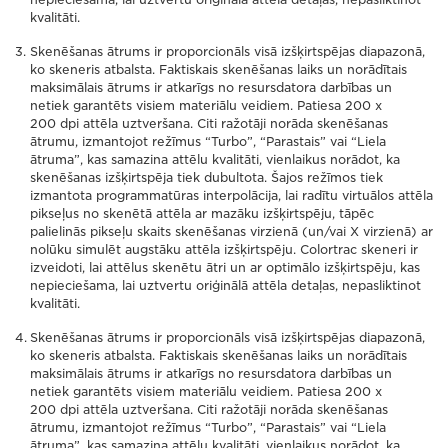
kvalitāti.
Skenēšanas ātrums ir proporcionāls visā izšķirtspējas diapazonā,
ko skeneris atbalsta. Faktiskais skenēšanas laiks un norādītais
maksimālais ātrums ir atkarīgs no resursdatora darbības un
netiek garantēts visiem materiālu veidiem. Patiesa 200 x
200 dpi attēla uztveršana. Citi ražotāji norāda skenēšanas
ātrumu, izmantojot režīmus “Turbo”, “Parastais” vai “Liela
ātruma”, kas samazina attēlu kvalitāti, vienlaikus norādot, ka
skenēšanas izšķirtspēja tiek dubultota. Šajos režīmos tiek
izmantota programmatūras interpolācija, lai radītu virtuālos attēla
pikseļus no skenētā attēla ar mazāku izšķirtspēju, tāpēc
palielinās pikseļu skaits skenēšanas virzienā (un/vai X virzienā) ar
nolūku simulēt augstāku attēla izšķirtspēju. Colortrac skeneri ir
izveidoti, lai attēlus skenētu ātri un ar optimālo izšķirtspēju, kas
nepieciešama, lai uztvertu oriģinālā attēla detaļas, nepasliktinot
kvalitāti.
Skenēšanas ātrums ir proporcionāls visā izšķirtspējas diapazonā,
ko skeneris atbalsta. Faktiskais skenēšanas laiks un norādītais
maksimālais ātrums ir atkarīgs no resursdatora darbības un
netiek garantēts visiem materiālu veidiem. Patiesa 200 x
200 dpi attēla uztveršana. Citi ražotāji norāda skenēšanas
ātrumu, izmantojot režīmus “Turbo”, “Parastais” vai “Liela
ātruma”, kas samazina attēlu kvalitāti, vienlaikus norādot, ka