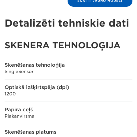
SKATĪT JAUNO MODELI
Detalizēti tehniskie dati
SKENERA TEHNOLOĢIJA
Skenēšanas tehnoloģija
SingleSensor
Optiskā izšķirtspēja (dpi)
1200
Papīra ceļš
Plakanvirsma
Skenēšanas platums