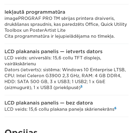
Iekļautā programmatūra
imagePROGRAF PRO TM sērijas printera draiveris,
drukāšanas spraudnis, kas paredzēts Office, Quick Utility
Toolbox un PosterArtist Lite
Cita programmatūra ir lejupielādējama no tīmekļa.
LCD plakanais panelis — ietverts dators
LCD veids: universāls: 15,6 collu TFT displejs,
vairākskārienu
Dators (ietverts): sistēma: Windows 10 Enterprise LTSB,
CPU: Intel Celeron G3900 2,3 GHz, RAM: 4 GB DDR4,
HDD: SATA 500 GB, 3 x USB3; 1 USB2; 1 x GbE
5
(aizmugurē), 1 x USB3 (priekšpusē)
LCD plakanais panelis — bez datora
6
LCD veids: 15,6 collu plakana paneļa skārienekrāns
Opcijas