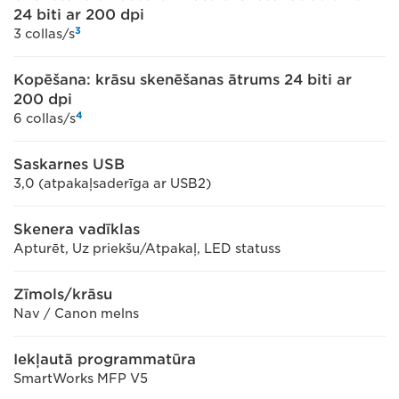
24 biti ar 200 dpi
3
3 collas/s
Kopēšana: krāsu skenēšanas ātrums 24 biti ar
200 dpi
4
6 collas/s
Saskarnes USB
3,0 (atpakaļsaderīga ar USB2)
Skenera vadīklas
Apturēt, Uz priekšu/Atpakaļ, LED statuss
Zīmols/krāsu
Nav / Canon melns
Iekļautā programmatūra
SmartWorks MFP V5