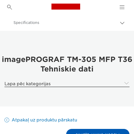
Canon Logo, back to h
Specifications
Pārsl
atpak
Canon
navig
Risinājumi un pakalpojumi
Produkti uzņēmumiem
imagePROGRAF TM-305 MFP T36
Tehniskie dati
High-Quality Large Format Printers for CAD/GIS and Stunning Graphics
imagePROGRAF TM-305 MFP T36: efektīva drukāšanas darbplūsma
Lapa pēc kategorijas
Atpakaļ uz produktu pārskatu