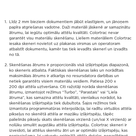
Līdz 2 mm bieziem dokumentiem jābūt elastīgiem, un jānoņem
papīra atgriešanas vadotne. Daži materiāli jāskenē ar samazinātu
ātrumu, lai iegūtu optimālu attēlu kvalitāti. Colortrac nevar
garantēt visu materiālu skenēšanu. Lieliem materiāliem Colortrac
iesaka skeneri novietot uz plakanas virsmas un operatoram
atbalstīt dokumentu, kamēr tas tiek ievadīts skenerī un izvadīts
no tā.
Skenēšanas ātrums ir proporcionāls visā izšķirtspējas diapazonā,
ko skeneris atbalsta. Faktiskais skenēšanas laiks un norādītais
maksimālais ātrums ir atkarīgs no resursdatora darbības un
netiek garantēts visiem materiālu veidiem. Patiesa 200 x
200 dpi attēla uztveršana. Citi ražotāji norāda skenēšanas
ātrumu, izmantojot režīmus “Turbo”, “Parastais” vai “Liela
ātruma”, kas samazina attēlu kvalitāti, vienlaikus norādot, ka
skenēšanas izšķirtspēja tiek dubultota. Šajos režīmos tiek
izmantota programmatūras interpolācija, lai radītu virtuālos attēla
pikseļus no skenētā attēla ar mazāku izšķirtspēju, tāpēc
palielinās pikseļu skaits skenēšanas virzienā (un/vai X virzienā) ar
nolūku simulēt augstāku attēla izšķirtspēju. Colortrac skeneri ir
izveidoti, lai attēlus skenētu ātri un ar optimālo izšķirtspēju, kas
nepieciešama, lai uztvertu oriģinālā attēla detaļas, nepasliktinot