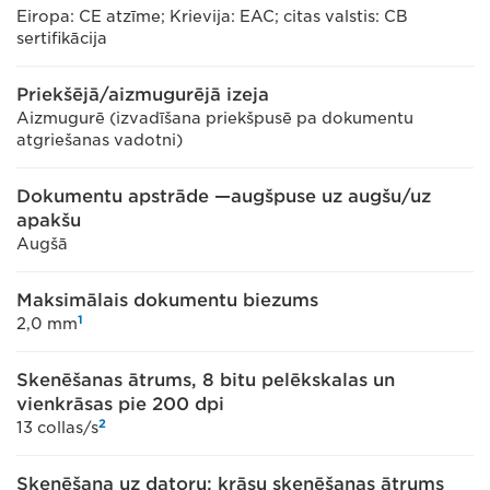
Eiropa: CE atzīme; Krievija: EAC; citas valstis: CB
sertifikācija
Priekšējā/aizmugurējā izeja
Aizmugurē (izvadīšana priekšpusē pa dokumentu
atgriešanas vadotni)
Dokumentu apstrāde —augšpuse uz augšu/uz
apakšu
Augšā
Maksimālais dokumentu biezums
1
2,0 mm
Skenēšanas ātrums, 8 bitu pelēkskalas un
vienkrāsas pie 200 dpi
2
13 collas/s
Skenēšana uz datoru: krāsu skenēšanas ātrums