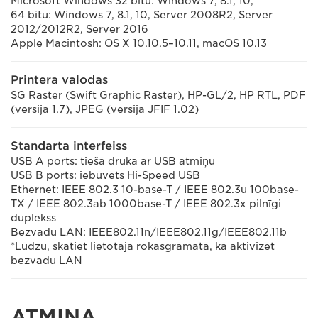
Microsoft Windows 32 bitu: Windows 7, 8.1, 10,
64 bitu: Windows 7, 8.1, 10, Server 2008R2, Server
2012/2012R2, Server 2016
Apple Macintosh: OS X 10.10.5–10.11, macOS 10.13
Printera valodas
SG Raster (Swift Graphic Raster), HP-GL/2, HP RTL, PDF
(versija 1.7), JPEG (versija JFIF 1.02)
Standarta interfeiss
USB A ports: tiešā druka ar USB atmiņu
USB B ports: iebūvēts Hi-Speed USB
Ethernet: IEEE 802.3 10-base-T / IEEE 802.3u 100base-
TX / IEEE 802.3ab 1000base-T / IEEE 802.3x pilnīgi
duplekss
Bezvadu LAN: IEEE802.11n/IEEE802.11g/IEEE802.11b
*Lūdzu, skatiet lietotāja rokasgrāmatā, kā aktivizēt
bezvadu LAN
ATMIŅA