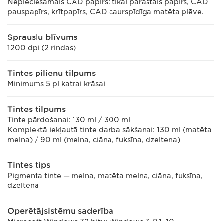
Nepieciešamais CAD papīrs: tikai parastais papīrs, CAD
pauspapīrs, krītpapīrs, CAD caurspīdīga matēta plēve.
Sprauslu blīvums
1200 dpi (2 rindas)
Tintes pilienu tilpums
Minimums 5 pl katrai krāsai
Tintes tilpums
Tinte pārdošanai: 130 ml / 300 ml
Komplektā iekļautā tinte darba sākšanai: 130 ml (matēta
melna) / 90 ml (melna, ciāna, fuksīna, dzeltena)
Tintes tips
Pigmenta tinte — melna, matēta melna, ciāna, fuksīna,
dzeltena
Operētājsistēmu saderība