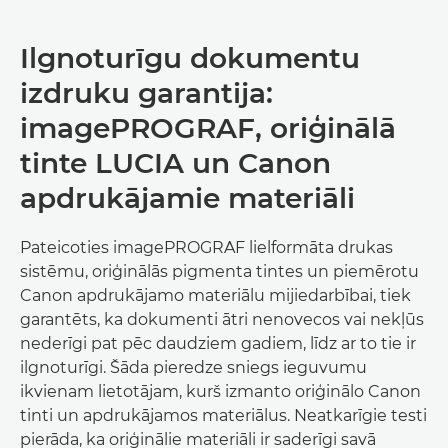
Ilgnoturīgu dokumentu
izdruku garantija:
imagePROGRAF, oriģinālā
tinte LUCIA un Canon
apdrukājamie materiāli
Pateicoties imagePROGRAF lielformāta drukas
sistēmu, oriģinālās pigmenta tintes un piemērotu
Canon apdrukājamo materiālu mijiedarbībai, tiek
garantēts, ka dokumenti ātri nenovecos vai nekļūs
nederīgi pat pēc daudziem gadiem, līdz ar to tie ir
ilgnoturīgi. Šāda pieredze sniegs ieguvumu
ikvienam lietotājam, kurš izmanto oriģinālo Canon
tinti un apdrukājamos materiālus. Neatkarīgie testi
pierāda, ka oriģinālie materiāli ir saderīgi savā