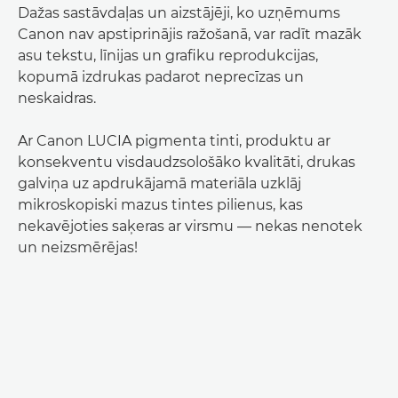
Dažas sastāvdaļas un aizstājēji, ko uzņēmums
Canon nav apstiprinājis ražošanā, var radīt mazāk
asu tekstu, līnijas un grafiku reprodukcijas,
kopumā izdrukas padarot neprecīzas un
neskaidras.
Ar Canon LUCIA pigmenta tinti, produktu ar
konsekventu visdaudzsološāko kvalitāti, drukas
galviņa uz apdrukājamā materiāla uzklāj
mikroskopiski mazus tintes pilienus, kas
nekavējoties saķeras ar virsmu — nekas nenotek
un neizsmērējas!