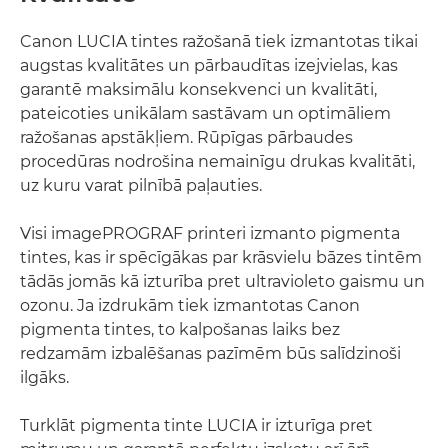
Canon LUCIA tintes ražošanā tiek izmantotas tikai
augstas kvalitātes un pārbaudītas izejvielas, kas
garantē maksimālu konsekvenci un kvalitāti,
pateicoties unikālam sastāvam un optimāliem
ražošanas apstākļiem. Rūpīgas pārbaudes
procedūras nodrošina nemainīgu drukas kvalitāti,
uz kuru varat pilnībā paļauties.
Visi imagePROGRAF printeri izmanto pigmenta
tintes, kas ir spēcīgākas par krāsvielu bāzes tintēm
tādās jomās kā izturība pret ultravioleto gaismu un
ozonu. Ja izdrukām tiek izmantotas Canon
pigmenta tintes, to kalpošanas laiks bez
redzamām izbalēšanas pazīmēm būs salīdzinoši
ilgāks.
Turklāt pigmenta tinte LUCIA ir izturīga pret