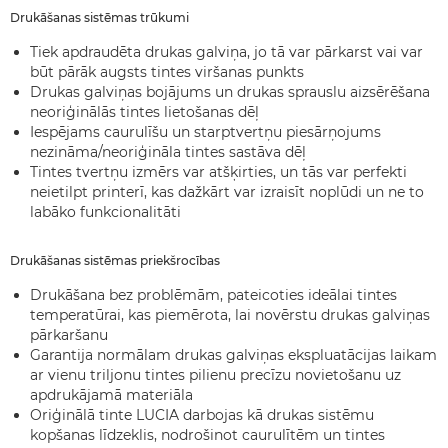
Drukāšanas sistēmas trūkumi
Tiek apdraudēta drukas galviņa, jo tā var pārkarst vai var
būt pārāk augsts tintes viršanas punkts
Drukas galviņas bojājums un drukas sprauslu aizsērēšana
neoriģinālās tintes lietošanas dēļ
Iespējams caurulīšu un starptvertņu piesārņojums
nezināma/neoriģināla tintes sastāva dēļ
Tintes tvertņu izmērs var atšķirties, un tās var perfekti
neietilpt printerī, kas dažkārt var izraisīt noplūdi un ne to
labāko funkcionalitāti
Drukāšanas sistēmas priekšrocības
Drukāšana bez problēmām, pateicoties ideālai tintes
temperatūrai, kas piemērota, lai novērstu drukas galviņas
pārkaršanu
Garantija normālam drukas galviņas ekspluatācijas laikam
ar vienu triljonu tintes pilienu precīzu novietošanu uz
apdrukājamā materiāla
Oriģinālā tinte LUCIA darbojas kā drukas sistēmu
kopšanas līdzeklis, nodrošinot caurulītēm un tintes