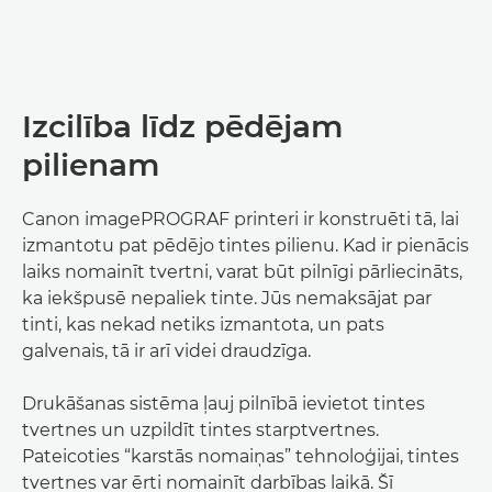
Izcilība līdz pēdējam
pilienam
Canon imagePROGRAF printeri ir konstruēti tā, lai
izmantotu pat pēdējo tintes pilienu. Kad ir pienācis
laiks nomainīt tvertni, varat būt pilnīgi pārliecināts,
ka iekšpusē nepaliek tinte. Jūs nemaksājat par
tinti, kas nekad netiks izmantota, un pats
galvenais, tā ir arī videi draudzīga.
Drukāšanas sistēma ļauj pilnībā ievietot tintes
tvertnes un uzpildīt tintes starptvertnes.
Pateicoties “karstās nomaiņas” tehnoloģijai, tintes
tvertnes var ērti nomainīt darbības laikā. Šī