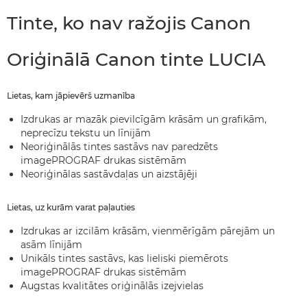
Tinte, ko nav ražojis Canon
Oriģinālā Canon tinte LUCIA
Lietas, kam jāpievērš uzmanība
Izdrukas ar mazāk pievilcīgām krāsām un grafikām,
neprecīzu tekstu un līnijām
Neoriģinālās tintes sastāvs nav paredzēts
imagePROGRAF drukas sistēmām
Neoriģinālas sastāvdaļas un aizstājēji
Lietas, uz kurām varat paļauties
Izdrukas ar izcilām krāsām, vienmērīgām pārejām un
asām līnijām
Unikāls tintes sastāvs, kas lieliski piemērots
imagePROGRAF drukas sistēmām
Augstas kvalitātes oriģinālās izejvielas