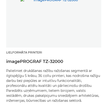
LIELFORMĀTA PRINTERI
imagePROGRAF TZ-32000
Palieliniet drukāšanas ražību ražošanas segmentā ar
ilgtspējīgu 5 krāsu, 36 collu printeri, kas nodrošina ražīgu
darbu bez piepūles ar intuitīvu funkcionalitāti,
profesionālu attēlu kvalitāti un pārliecinošu drošību.
Paredzēts uzņēmumiem, lieliem birojiem, valsts
iestādēm, drukas pakalpojumu sniedzējiem arhitektūras,
inženierijas, būvniecības un ražošanas sektorā.