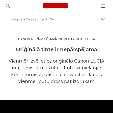
Canon Logo, back to ho
Oriģinālā Canon tinte LUCIA — produkti uzņēmumiem
Pārsl
Canon
Risinājumi un pakalpojumi
CANON NEPĀRSPĒJAMĀ PIGMENTA TINTE LUCIA
Produkti uzņēmumiem
Oriģinālā tinte ir nepārspējama
Canon Consumables for Businesses
Vienmēr izvēlieties oriģinālo Canon LUCIA
tinti, nevis citu ražotāju tinti. Nepieļaujiet
kompromisus saistībā ar kvalitāti, lai jūs
vienmēr būtu drošs par izdrukām