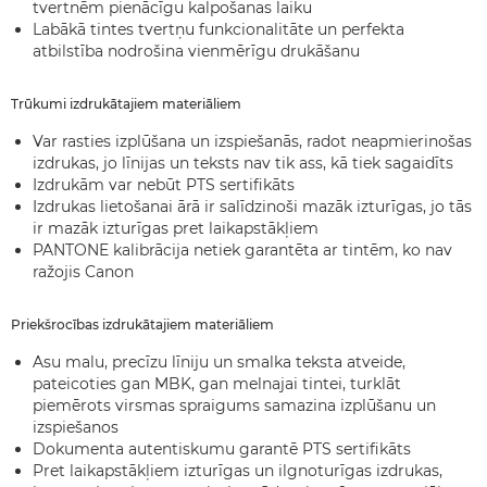
tvertnēm pienācīgu kalpošanas laiku
Labākā tintes tvertņu funkcionalitāte un perfekta
atbilstība nodrošina vienmērīgu drukāšanu
Trūkumi izdrukātajiem materiāliem
Var rasties izplūšana un izspiešanās, radot neapmierinošas
izdrukas, jo līnijas un teksts nav tik ass, kā tiek sagaidīts
Izdrukām var nebūt PTS sertifikāts
Izdrukas lietošanai ārā ir salīdzinoši mazāk izturīgas, jo tās
ir mazāk izturīgas pret laikapstākļiem
PANTONE kalibrācija netiek garantēta ar tintēm, ko nav
ražojis Canon
Priekšrocības izdrukātajiem materiāliem
Asu malu, precīzu līniju un smalka teksta atveide,
pateicoties gan MBK, gan melnajai tintei, turklāt
piemērots virsmas spraigums samazina izplūšanu un
izspiešanos
Dokumenta autentiskumu garantē PTS sertifikāts
Pret laikapstākļiem izturīgas un ilgnoturīgas izdrukas,