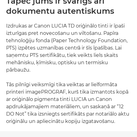
Tāpēc jums ir svarīgs arī
dokumentu autentiskums
Izdrukas ar Canon LUCIA TD oriģinālo tinti ir īpaši
izturīgas pret novecošanu un viltošanu. Papīra
tehnoloģiju fonda (Paper Technology Foundation,
PTS) izpētes uzmanības centrā ir šīs īpašības. Lai
saņemtu PTS sertifikātu, tiek veikts liels skaits
mehānisku, ķīmisku, optisku un termisku
pārbaužu.
Tās pilnīgi veiksmīgi tika veiktas ar lielformāta
printeri imagePROGRAF, kurš tika izmantots kopā
ar oriģinālo pigmenta tinti LUCIA un Canon
apdrukājamajiem materiāliem, un saskaņā ar “12
DO Not” tika izsniegts sertifikāts par notariālo aktu
oriģinālu un apliecinātu kopiju izgatavošanu.