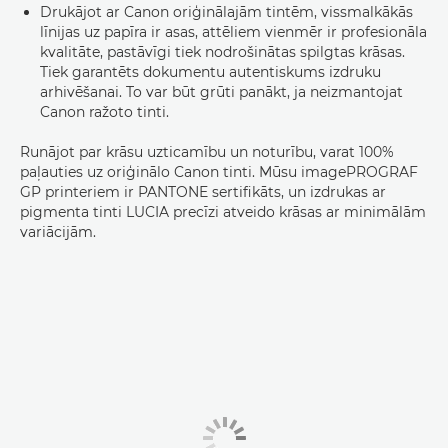
Drukājot ar Canon oriģinālajām tintēm, vissmalkākās
līnijas uz papīra ir asas, attēliem vienmēr ir profesionāla
kvalitāte, pastāvīgi tiek nodrošinātas spilgtas krāsas.
Tiek garantēts dokumentu autentiskums izdruku
arhivēšanai. To var būt grūti panākt, ja neizmantojat
Canon ražoto tinti.
Runājot par krāsu uzticamību un noturību, varat 100%
paļauties uz oriģinālo Canon tinti. Mūsu imagePROGRAF
GP printeriem ir PANTONE sertifikāts, un izdrukas ar
pigmenta tinti LUCIA precīzi atveido krāsas ar minimālām
variācijām.