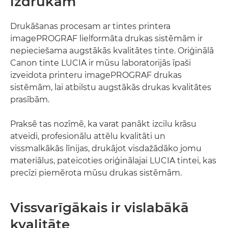
izdrukām
Drukāšanas procesam ar tintes printera
imagePROGRAF lielformāta drukas sistēmām ir
nepieciešama augstākās kvalitātes tinte. Oriģinālā
Canon tinte LUCIA ir mūsu laboratorijās īpaši
izveidota printeru imagePROGRAF drukas
sistēmām, lai atbilstu augstākās drukas kvalitātes
prasībām.
Praksē tas nozīmē, ka varat panākt izcilu krāsu
atveidi, profesionālu attēlu kvalitāti un
vissmalkākās līnijas, drukājot visdažādāko jomu
materiālus, pateicoties oriģinālajai LUCIA tintei, kas
precīzi piemērota mūsu drukas sistēmām.
Vissvarīgākais ir vislabākā
kvalitāte