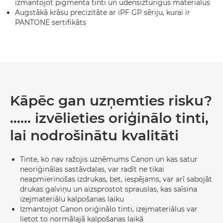
izmantojot pigmenta tinti un ūdensizturīgus materiālus
Augstākā krāsu precizitāte ar iPF GP sēriju, kurai ir
PANTONE sertifikāts
Kāpēc gan uzņemties risku?
...... izvēlieties oriģinālo tinti,
lai nodrošinātu kvalitāti
Tinte, ko nav ražojis uzņēmums Canon un kas satur
neoriģinālas sastāvdaļas, var radīt ne tikai
neapmierinošas izdrukas, bet, iespējams, var arī sabojāt
drukas galviņu un aizsprostot sprauslas, kas saīsina
izejmateriālu kalpošanas laiku
Izmantojot Canon oriģinālo tinti, izejmateriālus var
lietot to normālajā kalpošanas laikā