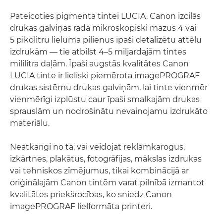
Pateicoties pigmenta tintei LUCIA, Canon izcilās
drukas galviņas rada mikroskopiski mazus 4 vai
5 pikolitru lieluma pilienus īpaši detalizētu attēlu
izdrukām — tie atbilst 4–5 miljardajām tintes
mililitra daļām. Īpaši augstās kvalitātes Canon
LUCIA tinte ir lieliski piemērota imagePROGRAF
drukas sistēmu drukas galviņām, lai tinte vienmēr
vienmērīgi izplūstu caur īpaši smalkajām drukas
sprauslām un nodrošinātu nevainojamu izdrukāto
materiālu.
Neatkarīgi no tā, vai veidojat reklāmkarogus,
izkārtnes, plakātus, fotogrāfijas, mākslas izdrukas
vai tehniskos zīmējumus, tikai kombinācijā ar
oriģinālajām Canon tintēm varat pilnībā izmantot
kvalitātes priekšrocības, ko sniedz Canon
imagePROGRAF lielformāta printeri.