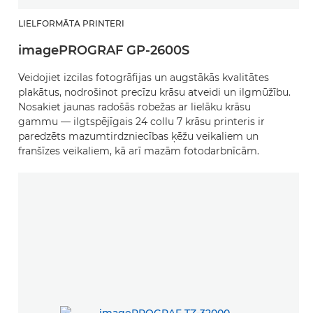
LIELFORMĀTA PRINTERI
imagePROGRAF GP-2600S
Veidojiet izcilas fotogrāfijas un augstākās kvalitātes
plakātus, nodrošinot precīzu krāsu atveidi un ilgmūžību.
Nosakiet jaunas radošās robežas ar lielāku krāsu
gammu — ilgtspējīgais 24 collu 7 krāsu printeris ir
paredzēts mazumtirdzniecības ķēžu veikaliem un
franšīzes veikaliem, kā arī mazām fotodarbnīcām.