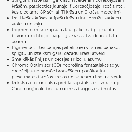
Spilgta un izteiksmīga krāsu atveide ar fluorescējošām
krāsām, pateicoties jaunajai fluorescējošajai rozā tintei,
kas pieejama GP sērijai (11 krāsu un 6 krāsu modelim)
Izcili košas krāsas ar īpašu krāsu tinti, oranžu, sarkanu,
violetu un zaļu
Pigmentu mikrokapsulas ļauj palielināt pigmenta
blīvumu, uzlabojot bagātīgu krāsu atveidi un attēlu
asumu
Pigmenta tintes daļiņas paliek tuvu virsmai, panākot
spilgtu un izteiksmīgāku dažādu krāsu atveidi
Smalkākās līnijas un detaļas ar izcilu asumu
Chroma Optimiser (CO) nodrošina fantastiskas toņu
gradācijas un nomāc bronzēšanu, panākot ļoti
piesātinātas tumšās krāsas un uzticamu krāsu atveidi
Izdrukas ir izturīgākas pret laikapstākļiem, izmantojot
Canon oriģinālo tinti un ūdensizturīgus materiālus