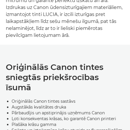
mitrumu un garantē perfektu izskatu arī ārā.
Izdrukas uz Canon ūdensizturīgajiem materiāliem,
izmantojot tinti LUCIA, ir izcili izturīgas pret
laikapstākļiem līdz sešu mēnešu ilgumā, pat tās
nelaminējot, līdz ar to ir lieliski piemērotas
pievilcīgam lietojumam ārā.
Oriģinālās Canon tintes
sniegtās priekšrocības
īsumā
Oriģinālās Canon tintes sastāvs
Augstākās kvalitātes druka
Pārbaudījis un apstiprinājis uzņēmums Canon
Ļoti konsekventas krāsas, ko garantē Canon printeri
Plašāka krāsu gamma