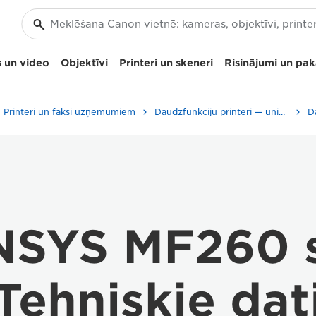
 un video
Objektīvi
Printeri un skeneri
Risinājumi un pa
Printeri un faksi uzņēmumiem
Daudzfunkciju printeri — universāli printeri
NSYS MF260 s
Tehniskie dat