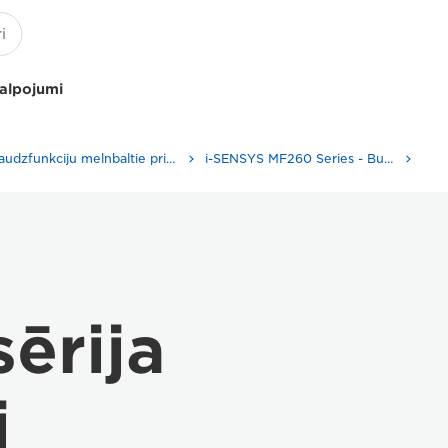
kalpojumi
Daudzfunkciju melnbaltie printeri
i-SENSYS MF260 Series - Business Printers & Fax Machines
Spec
ērija
i