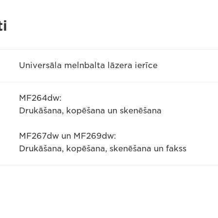
i
Universāla melnbalta lāzera ierīce
MF264dw:
Drukāšana, kopēšana un skenēšana
MF267dw un MF269dw:
Drukāšana, kopēšana, skenēšana un fakss