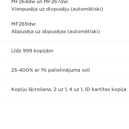
MF264dw un MF267dw:
Vienpusēja uz divpusēju (automātiski)
MF269dw:
Abpusēja uz abpusējas (automātiski)
Līdz 999 kopijām
25-400% ar 1% palielinājuma soli
Kopiju šķirošana, 2 uz 1, 4 uz 1, ID kartītes kopija