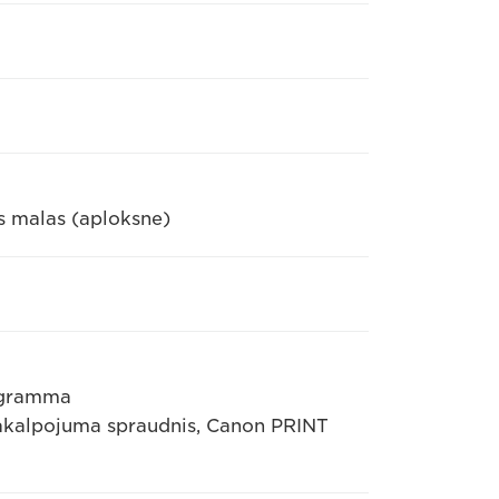
s malas (aploksne)
rogramma
pakalpojuma spraudnis, Canon PRINT