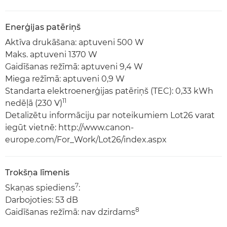
Enerģijas patēriņš
Aktīva drukāšana: aptuveni 500 W
Maks. aptuveni 1370 W
Gaidīšanas režīmā: aptuveni 9,4 W
Miega režīmā: aptuveni 0,9 W
Standarta elektroenerģijas patēriņš (TEC): 0,33 kWh
11
nedēļā (230 V)
Detalizētu informāciju par noteikumiem Lot26 varat
iegūt vietnē: http://www.canon-
europe.com/For_Work/Lot26/index.aspx
Trokšņa līmenis
7
Skaņas spiediens
:
Darbojoties: 53 dB
8
Gaidīšanas režīmā: nav dzirdams