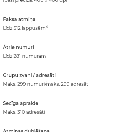
Īpaši precīza: 400 x 400 dpi
Faksa atmiņa
4
Līdz 512 lappusēm
Ātrie numuri
Līdz 281 numuram
Grupu zvani / adresāti
Maks. 299 numuri/maks. 299 adresāti
Secīga apraide
Maks. 310 adresāti
Atmiņas dublēšana