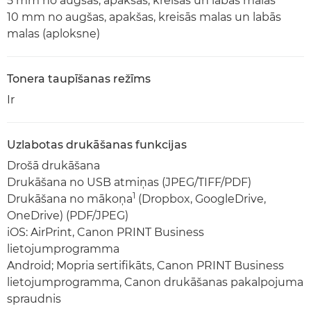
5 mm no augšas, apakšas, kreisās un labās malas
10 mm no augšas, apakšas, kreisās malas un labās
malas (aploksne)
Tonera taupīšanas režīms
Ir
Uzlabotas drukāšanas funkcijas
Drošā drukāšana
Drukāšana no USB atmiņas (JPEG/TIFF/PDF)
1
Drukāšana no mākoņa
(Dropbox, GoogleDrive,
OneDrive) (PDF/JPEG)
iOS: AirPrint, Canon PRINT Business
lietojumprogramma
Android; Mopria sertifikāts, Canon PRINT Business
lietojumprogramma, Canon drukāšanas pakalpojuma
spraudnis