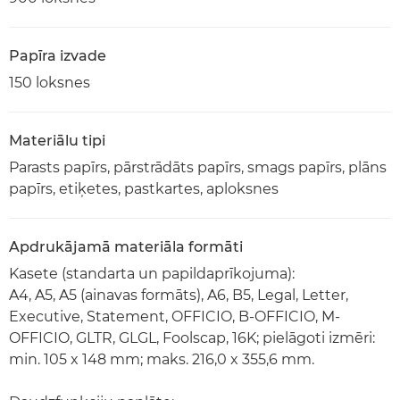
Papīra izvade
150 loksnes
Materiālu tipi
Parasts papīrs, pārstrādāts papīrs, smags papīrs, plāns
papīrs, etiķetes, pastkartes, aploksnes
Apdrukājamā materiāla formāti
Kasete (standarta un papildaprīkojuma):
A4, A5, A5 (ainavas formāts), A6, B5, Legal, Letter,
Executive, Statement, OFFICIO, B-OFFICIO, M-
OFFICIO, GLTR, GLGL, Foolscap, 16K; pielāgoti izmēri:
min. 105 x 148 mm; maks. 216,0 x 355,6 mm.