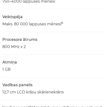
750–4000 lappuses mēnesī
Veiktspēja
6
Maks. 80 000 lappuses mēnesī
Procesora ātrums
800 MHz x 2
Atmiņa
1 GB
Vadības panelis
12,7 cm LCD krāsu skārienekrāns