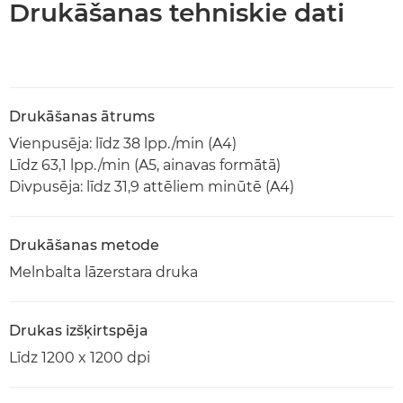
Drukāšanas tehniskie dati
Drukāšanas ātrums
Vienpusēja: līdz 38 lpp./min (A4)
Līdz 63,1 lpp./min (A5, ainavas formātā)
Divpusēja: līdz 31,9 attēliem minūtē (A4)
Drukāšanas metode
Melnbalta lāzerstara druka
Drukas izšķirtspēja
Līdz 1200 x 1200 dpi