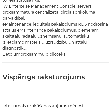
tonera statusa rīks,
iW Enterprise Management Console: servera
programmatūra centralizētai biroja aprīkojuma
pārvaldībai.
eMaintenance: iegultais pakalpojums RDS nodrošina
attālus eMaintenance pakalpojumus, piemēram,
skaitītāju rādītāju uzņemšanu, automātisku
izlietojamo materiālu uzraudzību un attālu
diagnostiku.
Lietojumprogrammu bibliotēka
Vispārīgs raksturojums
Ieteicamais drukāšanas apjoms mēnesī