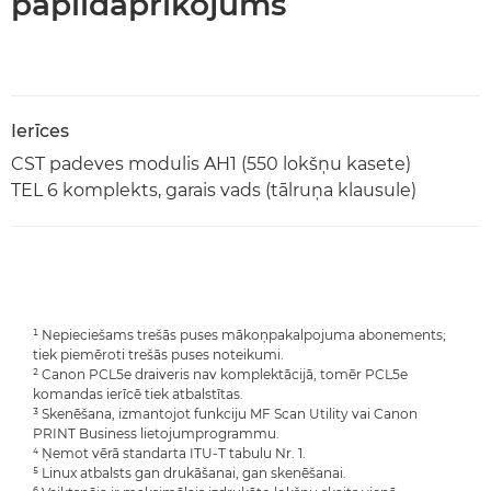
papildaprīkojums
Ierīces
CST padeves modulis AH1 (550 lokšņu kasete)
TEL 6 komplekts, garais vads (tālruņa klausule)
¹ Nepieciešams trešās puses mākoņpakalpojuma abonements;
tiek piemēroti trešās puses noteikumi.
² Canon PCL5e draiveris nav komplektācijā, tomēr PCL5e
komandas ierīcē tiek atbalstītas.
³ Skenēšana, izmantojot funkciju MF Scan Utility vai Canon
PRINT Business lietojumprogrammu.
⁴ Ņemot vērā standarta ITU-T tabulu Nr. 1.
⁵ Linux atbalsts gan drukāšanai, gan skenēšanai.