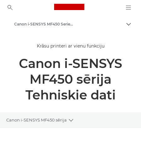
Canon Logo, back to ho
Canon i-SENSYS MF450 Series - Multifunction Printers
Pārsl
Canon
Krāsu printeri ar vienu funkciju
Risinājumi un pakalpojumi
Canon i-SENSYS
Produkti uzņēmumiem
Printeri un faksi uzņēmumiem
MF450 sērija
Daudzfunkciju printeri — universāli printeri
Tehniskie dati
Daudzfunkciju melnbaltie printeri
Canon i-SENSYS MF450 sērija
Toggle breadcrumbs
Pārskats