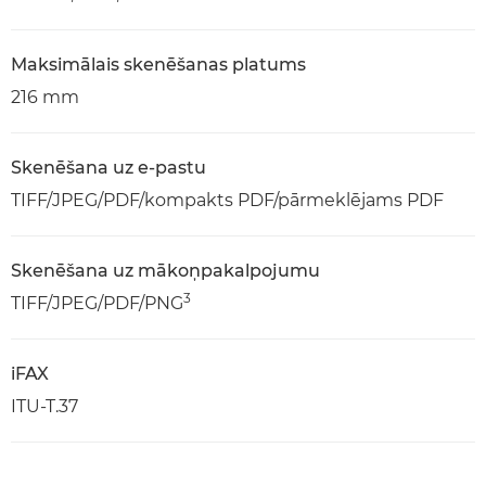
Maksimālais skenēšanas platums
216 mm
Skenēšana uz e-pastu
TIFF/JPEG/PDF/kompakts PDF/pārmeklējams PDF
Skenēšana uz mākoņpakalpojumu
3
TIFF/JPEG/PDF/PNG
iFAX
ITU-T.37