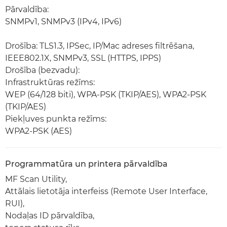
Pārvaldība:
SNMPv1, SNMPv3 (IPv4, IPv6)
Drošība: TLS1.3, IPSec, IP/Mac adreses filtrēšana,
IEEE802.1X, SNMPv3, SSL (HTTPS, IPPS)
Drošība (bezvadu):
Infrastruktūras režīms:
WEP (64/128 biti), WPA-PSK (TKIP/AES), WPA2-PSK
(TKIP/AES)
Piekļuves punkta režīms:
WPA2-PSK (AES)
Programmatūra un printera pārvaldība
MF Scan Utility,
Attālais lietotāja interfeiss (Remote User Interface,
RUI),
Nodaļas ID pārvaldība,