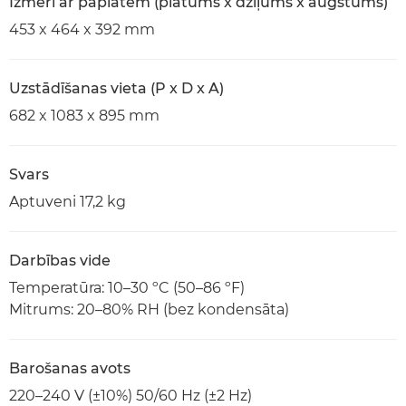
Izmēri ar paplātēm (platums x dziļums x augstums)
453 x 464 x 392 mm
Uzstādīšanas vieta (P x D x A)
682 x 1083 x 895 mm
Svars
Aptuveni 17,2 kg
Darbības vide
Temperatūra: 10–30 ºC (50–86 ºF)
Mitrums: 20–80% RH (bez kondensāta)
Barošanas avots
220–240 V (±10%) 50/60 Hz (±2 Hz)