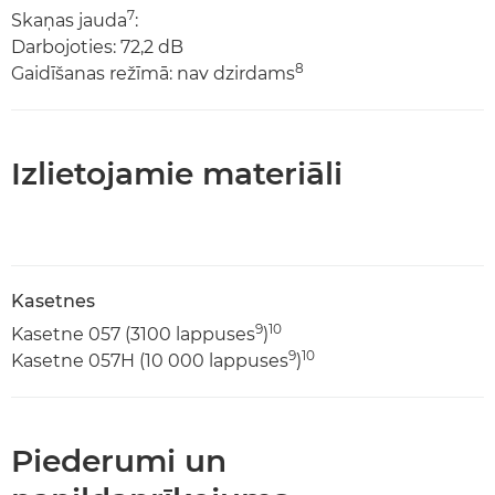
7
Skaņas jauda
:
Darbojoties: 72,2 dB
8
Gaidīšanas režīmā: nav dzirdams
Izlietojamie materiāli
Kasetnes
9
10
Kasetne 057 (3100 lappuses
)
9
10
Kasetne 057H (10 000 lappuses
)
Piederumi un