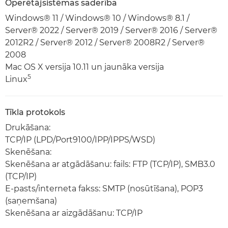
Operētājsistēmas saderība
Windows® 11 / Windows® 10 / Windows® 8.1 /
Server® 2022 / Server® 2019 / Server® 2016 / Server®
2012R2 / Server® 2012 / Server® 2008R2 / Server®
2008
Mac OS X versija 10.11 un jaunāka versija
5
Linux
Tīkla protokols
Drukāšana:
TCP/IP (LPD/Port9100/IPP/IPPS/WSD)
Skenēšana:
Skenēšana ar atgādāšanu: fails: FTP (TCP/IP), SMB3.0
(TCP/IP)
E-pasts/interneta fakss: SMTP (nosūtīšana), POP3
(saņemšana)
Skenēšana ar aizgādāšanu: TCP/IP