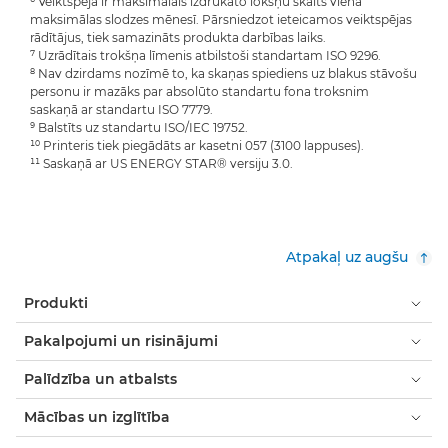
⁶ Veiktspēja ir maksimālais izdrukāto lokšņu skaits vienā
maksimālas slodzes mēnesī. Pārsniedzot ieteicamos veiktspējas
rādītājus, tiek samazināts produkta darbības laiks.
⁷ Uzrādītais trokšņa līmenis atbilstoši standartam ISO 9296.
⁸ Nav dzirdams nozīmē to, ka skaņas spiediens uz blakus stāvošu
personu ir mazāks par absolūto standartu fona troksnim
saskaņā ar standartu ISO 7779.
⁹ Balstīts uz standartu ISO/IEC 19752.
¹⁰ Printeris tiek piegādāts ar kasetni 057 (3100 lappuses).
¹¹ Saskaņā ar US ENERGY STAR® versiju 3.0.
Atpakaļ uz augšu
Produkti
Pakalpojumi un risinājumi
Palīdzība un atbalsts
Mācības un izglītība