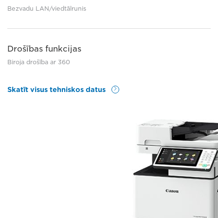
Bezvadu LAN/viedtālrunis
Drošības funkcijas
Biroja drošība ar 360
Skatīt visus tehniskos datus