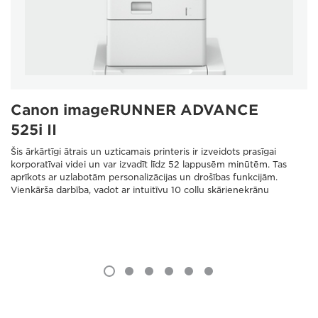
Canon imageRUNNER ADVANCE
525i II
Šis ārkārtīgi ātrais un uzticamais printeris ir izveidots prasīgai
korporatīvai videi un var izvadīt līdz 52 lappusēm minūtēm. Tas
aprīkots ar uzlabotām personalizācijas un drošības funkcijām.
Vienkārša darbība, vadot ar intuitīvu 10 collu skārienekrānu