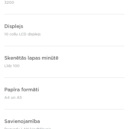
3200
Displejs
10 collu LCD displejs
Skenētās lapas minūtē
Līdz 100
Papīra formāti
A4 un A5
Savienojamība