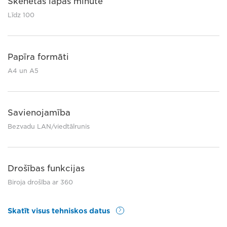
Skenētās lapas minūtē
Līdz 100
Papīra formāti
A4 un A5
Savienojamība
Bezvadu LAN/viedtālrunis
Drošības funkcijas
Biroja drošība ar 360
Skatīt visus tehniskos datus