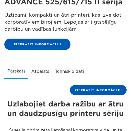
ADVANCE 525/615/715 II sērija
Uzticami, kompakti un ātri printeri, kas izveidoti
korporatīviem birojiem. Lepojas ar ilgtspējīgu
darbību un vadības funkcijām
PIEPRASĪT INFORMĀCIJU
Pārskats
Atbalsts
Tehniskie dati
PIEPRASĪT INFORMĀCIJU
Uzlabojiet darba ražību ar ātru
un daudzpusīgu printeru sēriju
Šī sērija optimizēta lietošanai korporatīvā vidē, un tā