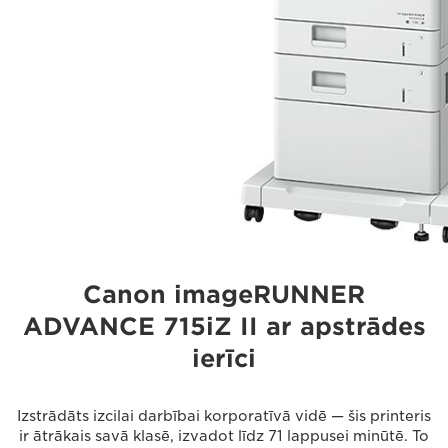
Canon imageRUNNER
ADVANCE 715iZ II ar apstrādes
ierīci
Izstrādāts izcilai darbībai korporatīvā vidē — šis printeris
ir ātrākais savā klasē, izvadot līdz 71 lappusei minūtē. To