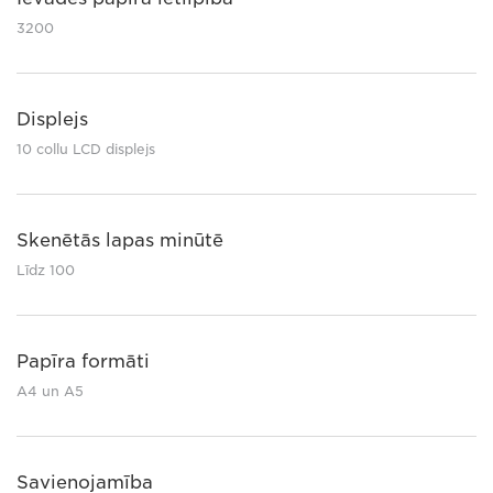
3200
Displejs
10 collu LCD displejs
Skenētās lapas minūtē
Līdz 100
Papīra formāti
A4 un A5
Savienojamība