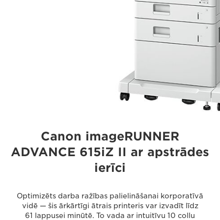
Canon imageRUNNER
ADVANCE 615iZ II ar apstrādes
ierīci
Optimizēts darba ražības palielināšanai korporatīvā
vidē — šis ārkārtīgi ātrais printeris var izvadīt līdz
61 lappusei minūtē. To vada ar intuitīvu 10 collu