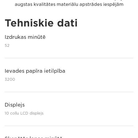
augstas kvalitātes materiālu apstrādes iespējām
Tehniskie dati
Izdrukas minūtē
52
Ievades papīra ietilpība
3200
Displejs
10 collu LCD displejs