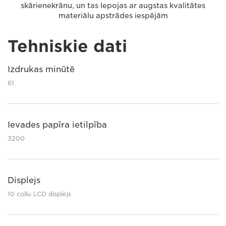
skārienekrānu, un tas lepojas ar augstas kvalitātes
materiālu apstrādes iespējām
Tehniskie dati
Izdrukas minūtē
61
Ievades papīra ietilpība
3200
Displejs
10 collu LCD displejs