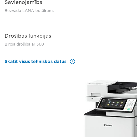
Savienojamība
Bezvadu LAN/viedtālrunis
Drošības funkcijas
Biroja drošība ar 360
Skatīt visus tehniskos datus