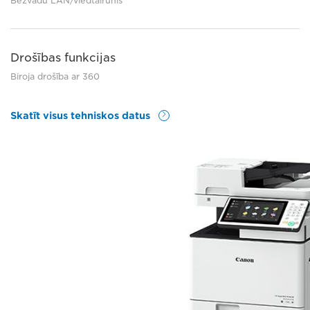
Bezvadu LAN/viedtālrunis
Drošības funkcijas
Biroja drošība ar 360
Skatīt visus tehniskos datus