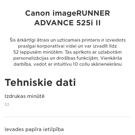
Canon imageRUNNER
ADVANCE 525i II
Šis ārkārtīgi ātrais un uzticamais printeris ir izveidots
prasīgai korporatīvai videi un var izvadīt līdz
52 lappusēm minūtēm. Tas aprīkots ar uzlabotām
personalizācijas un drošības funkcijām. Vienkārša
darbība, vadot ar intuitīvu 10 collu skārienekrānu
Tehniskie dati
Izdrukas minūtē
52
Ievades papīra ietilpība