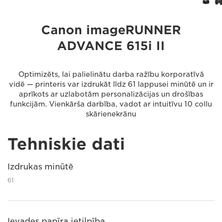
Canon imageRUNNER
ADVANCE 615i II
Optimizēts, lai palielinātu darba ražību korporatīvā
vidē — printeris var izdrukāt līdz 61 lappusei minūtē un ir
aprīkots ar uzlabotām personalizācijas un drošības
funkcijām. Vienkārša darbība, vadot ar intuitīvu 10 collu
skārienekrānu
Tehniskie dati
Izdrukas minūtē
61
Ievades papīra ietilpība