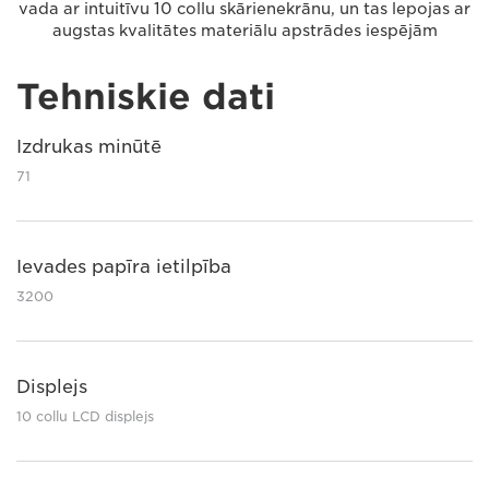
vada ar intuitīvu 10 collu skārienekrānu, un tas lepojas ar
augstas kvalitātes materiālu apstrādes iespējām
Tehniskie dati
Izdrukas minūtē
71
Ievades papīra ietilpība
3200
Displejs
10 collu LCD displejs