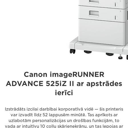
Canon imageRUNNER
ADVANCE 525iZ II ar apstrādes
ierīci
Izstrādāts izcilai darbībai korporatīvā vidē — šis printeris
var izvadīt līdz 52 lappusēm minūtē. Tas aprīkots ar
uzlabotām personalizācijas un drošības funkcijām, to
vada ar intuitīvu 10 collu skārienekrānu, un tas lepojas ar