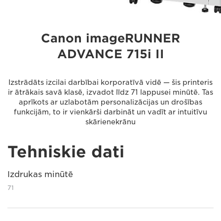
Canon imageRUNNER
ADVANCE 715i II
Izstrādāts izcilai darbībai korporatīvā vidē — šis printeris
ir ātrākais savā klasē, izvadot līdz 71 lappusei minūtē. Tas
aprīkots ar uzlabotām personalizācijas un drošības
funkcijām, to ir vienkārši darbināt un vadīt ar intuitīvu
skārienekrānu
Tehniskie dati
Izdrukas minūtē
71