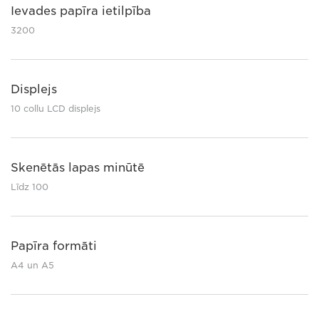
Ievades papīra ietilpība
3200
Displejs
10 collu LCD displejs
Skenētās lapas minūtē
Līdz 100
Papīra formāti
A4 un A5