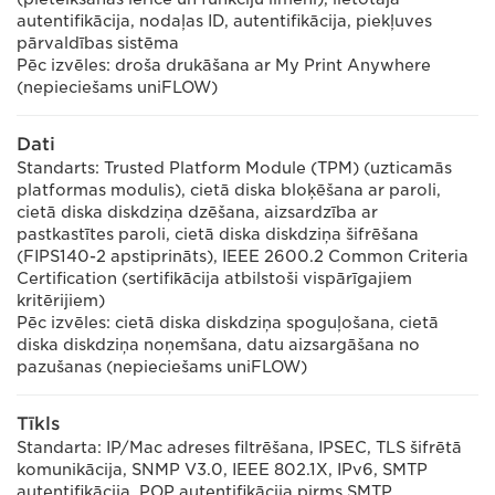
autentifikācija, nodaļas ID, autentifikācija, piekļuves
pārvaldības sistēma
Pēc izvēles: droša drukāšana ar My Print Anywhere
(nepieciešams uniFLOW)
Dati
Standarts: Trusted Platform Module (TPM) (uzticamās
platformas modulis), cietā diska bloķēšana ar paroli,
cietā diska diskdziņa dzēšana, aizsardzība ar
pastkastītes paroli, cietā diska diskdziņa šifrēšana
(FIPS140-2 apstiprināts), IEEE 2600.2 Common Criteria
Certification (sertifikācija atbilstoši vispārīgajiem
kritērijiem)
Pēc izvēles: cietā diska diskdziņa spoguļošana, cietā
diska diskdziņa noņemšana, datu aizsargāšana no
pazušanas (nepieciešams uniFLOW)
Tīkls
Standarta: IP/Mac adreses filtrēšana, IPSEC, TLS šifrētā
komunikācija, SNMP V3.0, IEEE 802.1X, IPv6, SMTP
autentifikācija, POP autentifikācija pirms SMTP