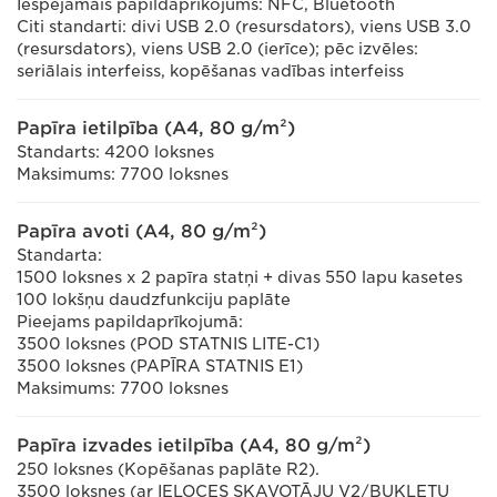
Iespējamais papildaprīkojums: NFC, Bluetooth
Citi standarti: divi USB 2.0 (resursdators), viens USB 3.0
(resursdators), viens USB 2.0 (ierīce); pēc izvēles:
seriālais interfeiss, kopēšanas vadības interfeiss
Papīra ietilpība (A4, 80 g/m²)
Standarts: 4200 loksnes
Maksimums: 7700 loksnes
Papīra avoti (A4, 80 g/m²)
Standarta:
1500 loksnes x 2 papīra statņi + divas 550 lapu kasetes
100 lokšņu daudzfunkciju paplāte
Pieejams papildaprīkojumā:
3500 loksnes (POD STATNIS LITE-C1)
3500 loksnes (PAPĪRA STATNIS E1)
Maksimums: 7700 loksnes
Papīra izvades ietilpība (A4, 80 g/m²)
250 loksnes (Kopēšanas paplāte R2).
3500 loksnes (ar IELOCES SKAVOTĀJU V2/BUKLETU