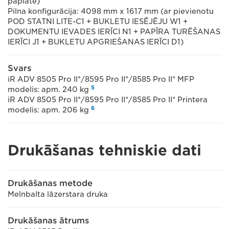
paplāte)
Pilna konfigurācija: 4098 mm x 1617 mm (ar pievienotu
POD STATNI LITE-C1 + BUKLETU IESĒJĒJU W1 +
DOKUMENTU IEVADES IERĪCI N1 + PAPĪRA TURĒŠANAS
IERĪCI J1 + BUKLETU APGRIEŠANAS IERĪCI D1)
Svars
iR ADV 8505 Pro II*/8595 Pro II*/8585 Pro II* MFP
5
modelis: apm. 240 kg
iR ADV 8505 Pro II*/8595 Pro II*/8585 Pro II* Printera
6
modelis: apm. 206 kg
Drukāšanas tehniskie dati
Drukāšanas metode
Melnbalta lāzerstara druka
Drukāšanas ātrums