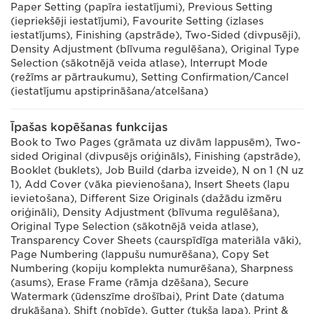
Paper Setting (papīra iestatījumi), Previous Setting
(iepriekšēji iestatījumi), Favourite Setting (izlases
iestatījums), Finishing (apstrāde), Two-Sided (divpusēji),
Density Adjustment (blīvuma regulēšana), Original Type
Selection (sākotnējā veida atlase), Interrupt Mode
(režīms ar pārtraukumu), Setting Confirmation/Cancel
(iestatījumu apstiprināšana/atcelšana)
Īpašas kopēšanas funkcijas
Book to Two Pages (grāmata uz divām lappusēm), Two-
sided Original (divpusējs oriģināls), Finishing (apstrāde),
Booklet (buklets), Job Build (darba izveide), N on 1 (N uz
1), Add Cover (vāka pievienošana), Insert Sheets (lapu
ievietošana), Different Size Originals (dažādu izmēru
oriģināli), Density Adjustment (blīvuma regulēšana),
Original Type Selection (sākotnējā veida atlase),
Transparency Cover Sheets (caurspīdīga materiāla vāki),
Page Numbering (lappušu numurēšana), Copy Set
Numbering (kopiju komplekta numurēšana), Sharpness
(asums), Erase Frame (rāmja dzēšana), Secure
Watermark (ūdenszīme drošībai), Print Date (datuma
drukāšana), Shift (nobīde), Gutter (tukša lapa), Print &