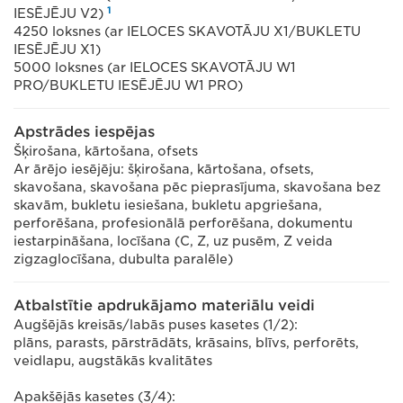
1
IESĒJĒJU V2)
4250 loksnes (ar IELOCES SKAVOTĀJU X1/BUKLETU
IESĒJĒJU X1)
5000 loksnes (ar IELOCES SKAVOTĀJU W1
PRO/BUKLETU IESĒJĒJU W1 PRO)
Apstrādes iespējas
Šķirošana, kārtošana, ofsets
Ar ārējo iesējēju: šķirošana, kārtošana, ofsets,
skavošana, skavošana pēc pieprasījuma, skavošana bez
skavām, bukletu iesiešana, bukletu apgriešana,
perforēšana, profesionālā perforēšana, dokumentu
iestarpināšana, locīšana (C, Z, uz pusēm, Z veida
zigzaglocīšana, dubulta paralēle)
Atbalstītie apdrukājamo materiālu veidi
Augšējās kreisās/labās puses kasetes (1/2):
plāns, parasts, pārstrādāts, krāsains, blīvs, perforēts,
veidlapu, augstākās kvalitātes
Apakšējās kasetes (3/4):