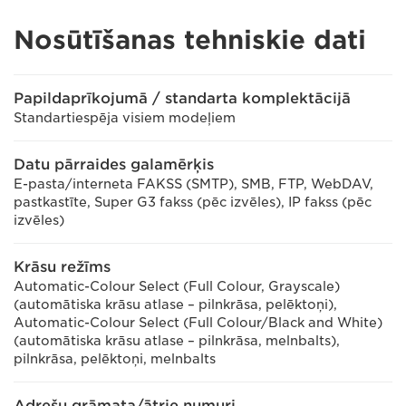
Nosūtīšanas tehniskie dati
Papildaprīkojumā / standarta komplektācijā
Standartiespēja visiem modeļiem
Datu pārraides galamērķis
E-pasta/interneta FAKSS (SMTP), SMB, FTP, WebDAV,
pastkastīte, Super G3 fakss (pēc izvēles), IP fakss (pēc
izvēles)
Krāsu režīms
Automatic-Colour Select (Full Colour, Grayscale)
(automātiska krāsu atlase – pilnkrāsa, pelēktoņi),
Automatic-Colour Select (Full Colour/Black and White)
(automātiska krāsu atlase – pilnkrāsa, melnbalts),
pilnkrāsa, pelēktoņi, melnbalts
Adrešu grāmata/ātrie numuri