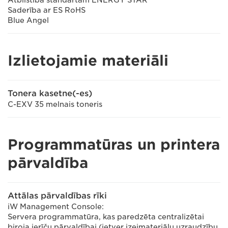
Atbilstība standartam ENERGY STAR®
Saderība ar ES RoHS
Blue Angel
Izlietojamie materiāli
Tonera kasetne(-es)
C-EXV 35 melnais toneris
Programmatūras un printera
pārvaldība
Attālas pārvaldības rīki
iW Management Console:
Servera programmatūra, kas paredzēta centralizētai
biroja ierīču pārvaldībai (ietver izejmateriālu uzraudzību,