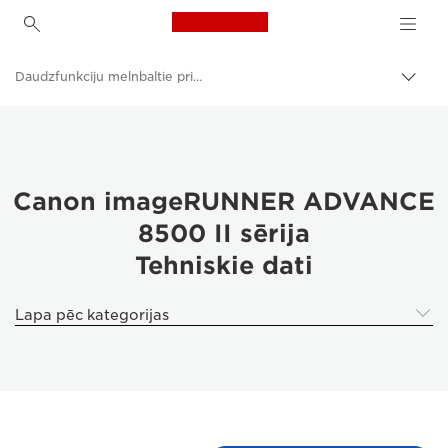
Canon Logo, back to h
Daudzfunkciju melnbaltie printeri
Pārsl
atpak
Canon
navig
Risinājumi un pakalpojumi
Produkti uzņēmumiem
Canon imageRUNNER ADVANCE
8500 II sērija
Printeri un faksi uzņēmumiem
Tehniskie dati
Daudzfunkciju printeri — universāli printeri
Lapa pēc kategorijas