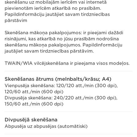
skenēšanu uz mobilajām ierīcēm vai internetā
pievienotām ierīcēm atkarībā no prasībām.
Papildinformāciju jautājiet savam tirdzniecības
pārstāvim
Skenēšana mākoņa pakalpojumos: ir pieejami dažādi
risinājumi, kas atkarībā no jūsu prasībām nodrošina
skenēšanu mākoņa pakalpojumos. Papildinformāciju
jautājiet savam tirdzniecības pārstāvim.
TWAIN/WIA vilcējskenēšana ir pieejama visos modeļos.
Skenēšanas ātrums (melnbalts/krāsu; A4)
Vienpusēja skenēšana: 120/120 att./min (300 dpi),
120/60 att./min (600 dpi)
Divpusēja skenēšana: 240/220 att./min (300 dpi),
150/60 att./min (600 dpi)
Divpusējā skenēšana
Abpusēja uz abpusējas (automātiski)