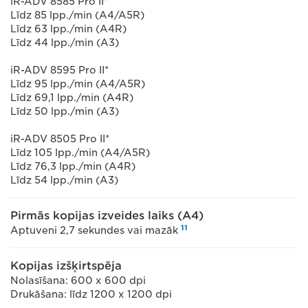
iR-ADV 8585 Pro II*
Līdz 85 lpp./min (A4/A5R)
Līdz 63 lpp./min (A4R)
Līdz 44 lpp./min (A3)
iR-ADV 8595 Pro II*
Līdz 95 lpp./min (A4/A5R)
Līdz 69,1 lpp./min (A4R)
Līdz 50 lpp./min (A3)
iR-ADV 8505 Pro II*
Līdz 105 lpp./min (A4/A5R)
Līdz 76,3 lpp./min (A4R)
Līdz 54 lpp./min (A3)
Pirmās kopijas izveides laiks (A4)
11
Aptuveni 2,7 sekundes vai mazāk
Kopijas izšķirtspēja
Nolasīšana: 600 x 600 dpi
Drukāšana: līdz 1200 x 1200 dpi