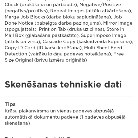
Check (drukāšana un pārbaude), Negative/Positive
(negatīvs/pozitīvs), Repeat Images (attēlu atkārtošana),
Merge Job Blocks (darba bloku sapludināšana), Job
Done Notice (pabeigta darba paziņojums), Mirror Image
(spoguļattēls), Print on Tab (druka uz cilnes), Store in
Mail Box (glabāšana pastkastītē), Superimpose Image
(attēls pa virsu), Cascade Copy (kaskādveida kopēšana),
Copy ID Card (ID karšu kopēšana), Multi Sheet Feed
Detection (vairāku lokšņu padeves noteikšana), Free
Size Original (brīvu izmēru oriģināls)
Skenēšanas tehniskie dati
Tips
Krāsu plakanvirsma un vienas padeves abpusējā
automātiskā dokumentu padeve (1 padeves abpusējā
skenēšana)