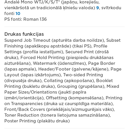
Andalé Mono WTJ/K/S/T* (japāņu, korejiešu,
vienkāršotā un tradicionālā ķīniešu valoda)
9
, svītrkodu
fonti
10
PS fonti: Roman 136
Drukas funkcijas
Suspend Job Timeout (apturēta darba noildze), Subset
Finishing (apakškopu apstrāde) (tikai PS), Profile
Settings (profila iestatījumi), Secured Print (drošā
druka), Forced Hold Printing (piespiedu drukāšanas
aizturēšana), Watermark (ūdenszīmes), Page Border
(lapas apmale), Header/Footer (galvene/kājene), Page
Layout (lapas izkārtojums), Two-sided Printing
(divpusēja druka), Collating (apkopošana), Booklet
Printing (bukletu druka), Grouping (grupēšana), Mixed
Paper Sizes/Orientations (jaukti papīra
izmēri/orientācija), Offsetting (kompensēšana), Printing
on Transparencies (druka uz caurspīdīga materiāla),
Front/Back Covers (priekšējais/aizmugurējais vāks),
Toner Reduction (tonera lietojuma samazināšana),
Poster Printing (plakātu druka)