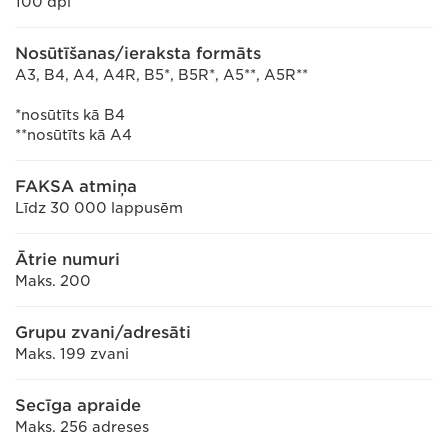
100 dpi
Nosūtīšanas/ieraksta formāts
A3, B4, A4, A4R, B5*, B5R*, A5**, A5R**
*nosūtīts kā B4
**nosūtīts kā A4
FAKSA atmiņa
Līdz 30 000 lappusēm
Ātrie numuri
Maks. 200
Grupu zvani/adresāti
Maks. 199 zvani
Secīga apraide
Maks. 256 adreses