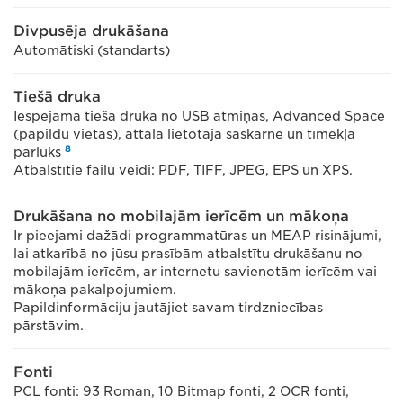
Divpusēja drukāšana
Automātiski (standarts)
Tiešā druka
Iespējama tiešā druka no USB atmiņas, Advanced Space
(papildu vietas), attālā lietotāja saskarne un tīmekļa
8
pārlūks
Atbalstītie failu veidi: PDF, TIFF, JPEG, EPS un XPS.
Drukāšana no mobilajām ierīcēm un mākoņa
Ir pieejami dažādi programmatūras un MEAP risinājumi,
lai atkarībā no jūsu prasībām atbalstītu drukāšanu no
mobilajām ierīcēm, ar internetu savienotām ierīcēm vai
mākoņa pakalpojumiem.
Papildinformāciju jautājiet savam tirdzniecības
pārstāvim.
Fonti
PCL fonti: 93 Roman, 10 Bitmap fonti, 2 OCR fonti,