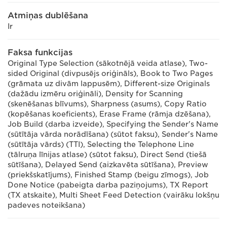
Atmiņas dublēšana
Ir
Faksa funkcijas
Original Type Selection (sākotnējā veida atlase), Two-
sided Original (divpusējs oriģināls), Book to Two Pages
(grāmata uz divām lappusēm), Different-size Originals
(dažādu izmēru oriģināli), Density for Scanning
(skenēšanas blīvums), Sharpness (asums), Copy Ratio
(kopēšanas koeficients), Erase Frame (rāmja dzēšana),
Job Build (darba izveide), Specifying the Sender's Name
(sūtītāja vārda norādīšana) (sūtot faksu), Sender's Name
(sūtītāja vārds) (TTI), Selecting the Telephone Line
(tālruņa līnijas atlase) (sūtot faksu), Direct Send (tiešā
sūtīšana), Delayed Send (aizkavēta sūtīšana), Preview
(priekšskatījums), Finished Stamp (beigu zīmogs), Job
Done Notice (pabeigta darba paziņojums), TX Report
(TX atskaite), Multi Sheet Feed Detection (vairāku lokšņu
padeves noteikšana)