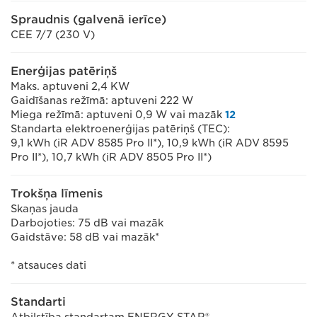
Spraudnis (galvenā ierīce)
CEE 7/7 (230 V)
Enerģijas patēriņš
Maks. aptuveni 2,4 KW
Gaidīšanas režīmā: aptuveni 222 W
Miega režīmā: aptuveni 0,9 W vai mazāk
12
Standarta elektroenerģijas patēriņš (TEC):
9,1 kWh (iR ADV 8585 Pro II*), 10,9 kWh (iR ADV 8595
Pro II*), 10,7 kWh (iR ADV 8505 Pro II*)
Trokšņa līmenis
Skaņas jauda
Darbojoties: 75 dB vai mazāk
Gaidstāve: 58 dB vai mazāk*
* atsauces dati
Standarti