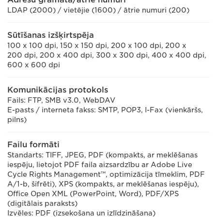
LDAP (2000) / vietējie (1600) / ātrie numuri (200)
Sūtīšanas izšķirtspēja
100 x 100 dpi, 150 x 150 dpi, 200 x 100 dpi, 200 x
200 dpi, 200 x 400 dpi, 300 x 300 dpi, 400 x 400 dpi,
600 x 600 dpi
Komunikācijas protokols
Fails: FTP, SMB v3.0, WebDAV
E-pasts / interneta fakss: SMTP, POP3, I-Fax (vienkāršs,
pilns)
Failu formāti
Standarts: TIFF, JPEG, PDF (kompakts, ar meklēšanas
iespēju, lietojot PDF faila aizsardzību ar Adobe Live
Cycle Rights Management™, optimizācija tīmeklim, PDF
A/1-b, šifrēti), XPS (kompakts, ar meklēšanas iespēju),
Office Open XML (PowerPoint, Word), PDF/XPS
(digitālais paraksts)
Izvēles: PDF (izsekošana un izlīdzināšana)