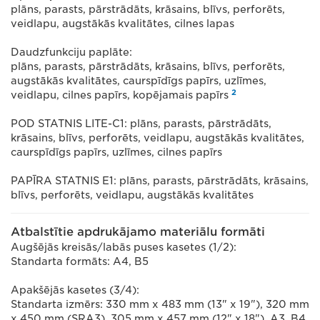
plāns, parasts, pārstrādāts, krāsains, blīvs, perforēts,
veidlapu, augstākās kvalitātes, cilnes lapas
Daudzfunkciju paplāte:
plāns, parasts, pārstrādāts, krāsains, blīvs, perforēts,
augstākās kvalitātes, caurspīdīgs papīrs, uzlīmes,
2
veidlapu, cilnes papīrs, kopējamais papīrs
POD STATNIS LITE-C1: plāns, parasts, pārstrādāts,
krāsains, blīvs, perforēts, veidlapu, augstākās kvalitātes,
caurspīdīgs papīrs, uzlīmes, cilnes papīrs
PAPĪRA STATNIS E1: plāns, parasts, pārstrādāts, krāsains,
blīvs, perforēts, veidlapu, augstākās kvalitātes
Atbalstītie apdrukājamo materiālu formāti
Augšējās kreisās/labās puses kasetes (1/2):
Standarta formāts: A4, B5
Apakšējās kasetes (3/4):
Standarta izmērs: 330 mm x 483 mm (13" x 19"), 320 mm
x 450 mm (SRA3), 305 mm x 457 mm (12" x 18"), A3, B4,