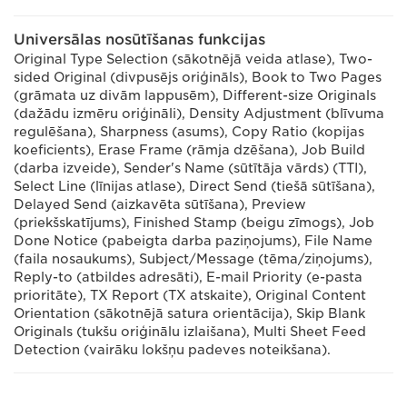
Universālas nosūtīšanas funkcijas
Original Type Selection (sākotnējā veida atlase), Two-
sided Original (divpusējs oriģināls), Book to Two Pages
(grāmata uz divām lappusēm), Different-size Originals
(dažādu izmēru oriģināli), Density Adjustment (blīvuma
regulēšana), Sharpness (asums), Copy Ratio (kopijas
koeficients), Erase Frame (rāmja dzēšana), Job Build
(darba izveide), Sender's Name (sūtītāja vārds) (TTI),
Select Line (līnijas atlase), Direct Send (tiešā sūtīšana),
Delayed Send (aizkavēta sūtīšana), Preview
(priekšskatījums), Finished Stamp (beigu zīmogs), Job
Done Notice (pabeigta darba paziņojums), File Name
(faila nosaukums), Subject/Message (tēma/ziņojums),
Reply-to (atbildes adresāti), E-mail Priority (e-pasta
prioritāte), TX Report (TX atskaite), Original Content
Orientation (sākotnējā satura orientācija), Skip Blank
Originals (tukšu oriģinālu izlaišana), Multi Sheet Feed
Detection (vairāku lokšņu padeves noteikšana).