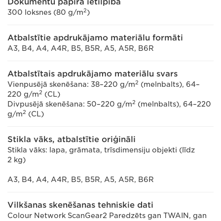
Dokumentu papīra ietilpība
2
300 loksnes (80 g/m
)
Atbalstītie apdrukājamo materiālu formāti
A3, B4, A4, A4R, B5, B5R, A5, A5R, B6R
Atbalstītais apdrukājamo materiālu svars
2
Vienpusējā skenēšana: 38–220 g/m
(melnbalts), 64–
2
220 g/m
(CL)
2
Divpusējā skenēšana: 50–220 g/m
(melnbalts), 64–220
2
g/m
(CL)
Stikla vāks, atbalstītie oriģināli
Stikla vāks: lapa, grāmata, trīsdimensiju objekti (līdz
2 kg)
A3, B4, A4, A4R, B5, B5R, A5, A5R, B6R
Vilkšanas skenēšanas tehniskie dati
Colour Network ScanGear2 Paredzēts gan TWAIN, gan