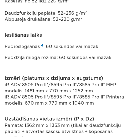
Kasetes: no 52 līdz 220 g/m
2
Daudzfunkciju paplāte: 52–256 g/m
2
Abpusēja drukāšana: 52–220 g/m
Iesilšanas laiks
4
Pēc ieslēgšanas
: 60 sekundes vai mazāk
Pēc dziļā miega režīma: 60 sekundes vai mazāk
Izmēri (platums x dziļums x augstums)
iR ADV 8505 Pro II*/8595 Pro II*/8585 Pro II* MFP
modelis: 1481 mm x 770 mm x 1252 mm
iR ADV 8505 Pro II*/8595 Pro II*/8585 Pro II* Printera
modelis: 670 mm x 779 mm x 1040 mm
Uzstādīšanas vietas izmēri (P x Dz)
Pamata: 1362 mm x 1353 mm (tikai ar daudzfunkciju
paplāti + atvērtas kasešu atvilktnes + kopēšanas