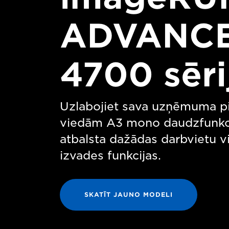
ADVANCE
4700 sēri
Uzlabojiet sava uzņēmuma p
viedām A3 mono daudzfunkci
atbalsta dažādas darbvietu v
izvades funkcijas.
SKATĪT JAUNO MODELI