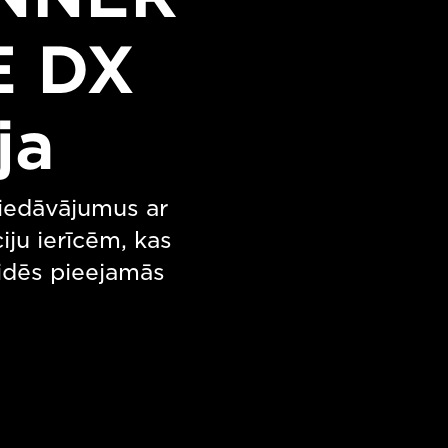
 DX
ja
iedāvājumus ar
ju ierīcēm, kas
idēs pieejamās