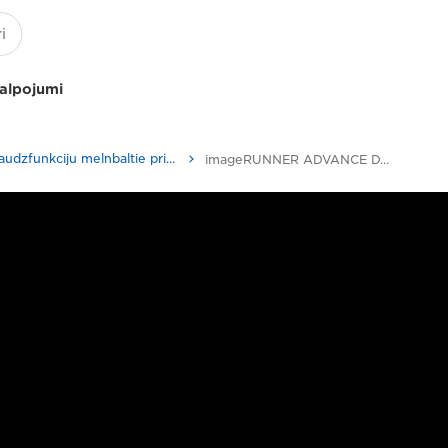
kalpojumi
Daudzfunkciju melnbaltie printeri
imageRUNNER ADVANCE DX 4700 sērija