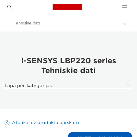
Canon Logo, back to h
Tehniskie dati
Pārsl
atpak
Canon
navig
Risinājumi un pakalpojumi
Produkti uzņēmumiem
i-SENSYS LBP220 series
Tehniskie dati
Printeri un faksi uzņēmumiem
Printeri ar vienu funkciju
Lapa pēc kategorijas
Black & White Office Printers
Canon i-SENSYS LBP220 sērija
Atpakaļ uz produktu pārskatu