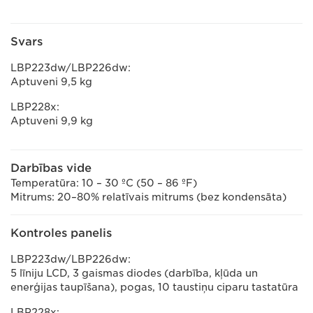
Svars
LBP223dw/LBP226dw:
Aptuveni 9,5 kg
LBP228x:
Aptuveni 9,9 kg
Darbības vide
Temperatūra: 10 – 30 ºC (50 – 86 ºF)
Mitrums: 20–80% relatīvais mitrums (bez kondensāta)
Kontroles panelis
LBP223dw/LBP226dw:
5 līniju LCD, 3 gaismas diodes (darbība, kļūda un
enerģijas taupīšana), pogas, 10 taustiņu ciparu tastatūra
LBP228x: