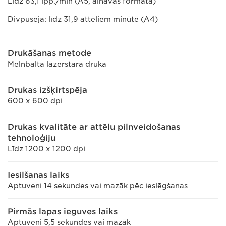
Līdz 63,1 lpp./min (A5, ainavas formātā)
Divpusēja: līdz 31,9 attēliem minūtē (A4)
Drukāšanas metode
Melnbalta lāzerstara druka
Drukas izšķirtspēja
600 x 600 dpi
Drukas kvalitāte ar attēlu pilnveidošanas
tehnoloģiju
Līdz 1200 x 1200 dpi
Iesilšanas laiks
Aptuveni 14 sekundes vai mazāk pēc ieslēgšanas
Pirmās lapas ieguves laiks
Aptuveni 5,5 sekundes vai mazāk