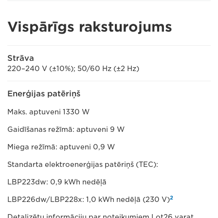
Vispārīgs raksturojums
Strāva
220–240 V (±10%); 50/60 Hz (±2 Hz)
Enerģijas patēriņš
Maks. aptuveni 1330 W
Gaidīšanas režīmā: aptuveni 9 W
Miega režīmā: aptuveni 0,9 W
Standarta elektroenerģijas patēriņš (TEC):
LBP223dw: 0,9 kWh nedēļā
2
LBP226dw/LBP228x: 1,0 kWh nedēļā (230 V)
Detalizētu informāciju par noteikumiem Lot26 varat