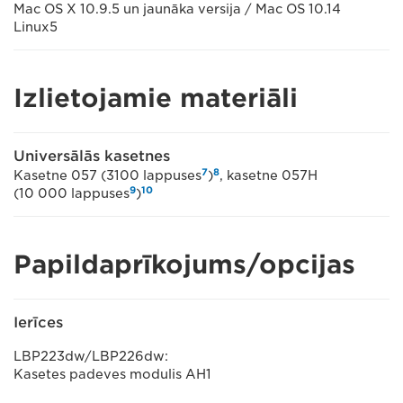
Mac OS X 10.9.5 un jaunāka versija / Mac OS 10.14
Linux5
Izlietojamie materiāli
Universālās kasetnes
7
8
Kasetne 057 (3100 lappuses
)
, kasetne 057H
9
10
(10 000 lappuses
)
Papildaprīkojums/opcijas
Ierīces
LBP223dw/LBP226dw:
Kasetes padeves modulis AH1