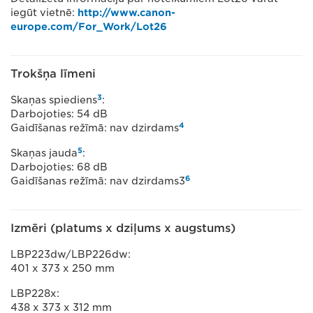
iegūt vietnē:
http://www.canon-
europe.com/For_Work/Lot26
Trokšņa līmeni
3
Skaņas spiediens
:
Darbojoties: 54 dB
4
Gaidīšanas režīmā: nav dzirdams
5
Skaņas jauda
:
Darbojoties: 68 dB
6
Gaidīšanas režīmā: nav dzirdams3
Izmēri (platums x dziļums x augstums)
LBP223dw/LBP226dw:
401 x 373 x 250 mm
LBP228x:
438 x 373 x 312 mm