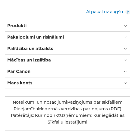
Atpakaļ uz augšu
Produkti
Pakalpojumi un risinājumi
Palīdzība un atbalsts
Mācības un izglītība
Par Canon
Mans konts
Noteikumi un nosacījumi
Paziņojums par sīkfailiem
Pieejamība
Modernās verdzības paziņojums (PDF)
Patērētājs: Kur nopirkt
Uzņēmumiem: kur iegādāties
Sīkfailu iestatījumi