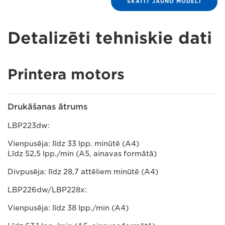
SKATĪT JAUNO MODELI
Detalizēti tehniskie dati
Printera motors
Drukāšanas ātrums
LBP223dw:
Vienpusēja: līdz 33 lpp. minūtē (A4)
Līdz 52,5 lpp./min (A5, ainavas formātā)
Divpusēja: līdz 28,7 attēliem minūtē (A4)
LBP226dw/LBP228x:
Vienpusēja: līdz 38 lpp./min (A4)