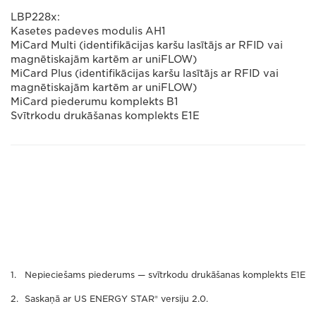
LBP228x:
Kasetes padeves modulis AH1
MiCard Multi (identifikācijas karšu lasītājs ar RFID vai
magnētiskajām kartēm ar uniFLOW)
MiCard Plus (identifikācijas karšu lasītājs ar RFID vai
magnētiskajām kartēm ar uniFLOW)
MiCard piederumu komplekts B1
Svītrkodu drukāšanas komplekts E1E
Nepieciešams piederums — svītrkodu drukāšanas komplekts E1E
Saskaņā ar US ENERGY STAR® versiju 2.0.