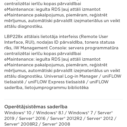
centralizētai ierīču kopas pārvaldībai
eMaintenance: iegulta RDS ļauj attāli izmantot
eMaintenance pakalpojumus, piemēram, reģistrēt
mērījumus, automātiski pārvaldīt izejmateriālus un veikt
attālu diagnostiku.
LBP228x attālais lietotāja interfeiss (Remote User
Interface, RUI), nodaļas ID pārvaldība, tonera statusa
rīks, iW Management Console: servera programmatūra
centralizētai ierīču kopas pārvaldībai
eMaintenance: iegulta RDS ļauj attāli izmantot
eMaintenance pakalpojumus, piemēram, reģistrēt
mērījumus, automātiski pārvaldīt izejmateriālus un veikt
attālu diagnostiku. Universal Log-in Manager / uniFLOW
tiešsaistē / uniFLOW Express tiešsaistē / uniFLOW
saderība, lietojumprogrammu bibliotēka
Operētājsistēmas saderība
Windows® 10 / Windows® 8.1 / Windows® 7 / Server®
2019 / Server® 2016 / Server® 2012R2 / Server® 2012 /
Server® 2008R2 / Server® 2008