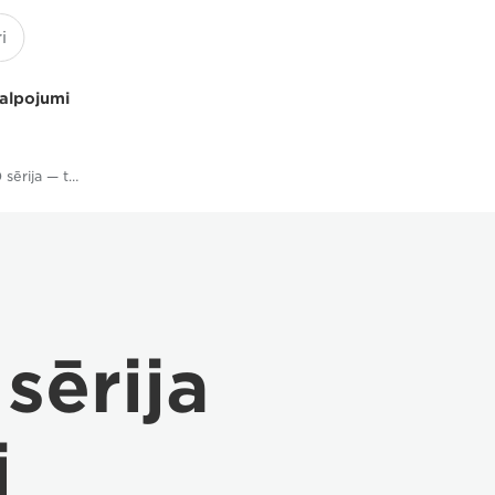
kalpojumi
imagePRESS C910 sērija — tehniskie dati
sērija
i