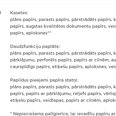
i
Kasetes:
plāns papīrs, parasts papīrs, pārstrādāts papīrs, 
papīrs, augstas kvalitātes dokumentu papīrs, veid
papīrs, aploksnes**
Daudzfunkciju paplāte:
plāns papīrs, parasts papīrs, pārstrādāts papīrs, 
pārklājumu, perforēts papīrs, papīrs ar cilnēm, 
caurspīdīgs papīrs, etiķešu papīrs, aploksnes, ve
Papildus pieejami papīra statņi:
plāns papīrs, parasts papīrs, pārstrādāts papīrs, 
papīrs, papīrs ar pārklājumu, reljefs papīrs, vērts
etiķešu papīrs, veidlapas, papīrs ar cilnēm, aplok
* Nepieciešama palīgierīce, lai ievadītu papīru a