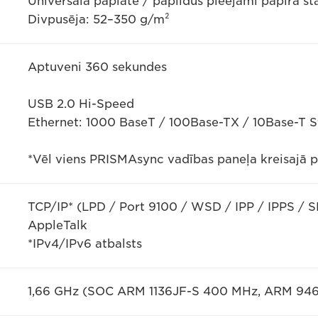
Universāla paplāte / papildus pieejami papīra s
Divpusēja: 52–350 g/m²
Aptuveni 360 sekundes
USB 2.0 Hi-Speed
Ethernet: 1000 BaseT / 100Base-TX / 10Base-T St
*Vēl viens PRISMAsync vadības paneļa kreisajā 
TCP/IP* (LPD / Port 9100 / WSD / IPP / IPPS / S
AppleTalk
*IPv4/IPv6 atbalsts
1,66 GHz (SOC ARM 1136JF-S 400 MHz, ARM 94