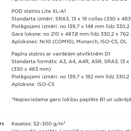
POD statnis Lite XL-A1
Standarta izmēri: SRA3, 13 x 19 collas (330 x 4
Pielāgojami izmēri: no 139,7 x 148 mm līdz 330,
Gara loksne: no 210 x 487,8 mm līdz 330,2 x 76
Aploksnes: Nr.10 (COM10), Monarch, ISO-C5, DL
Papīra statnis ar vairākām atvilktnēm D1
Standarta formāts: A3, A4, A4R, A5R, SRA3, 13 x 
(330 x 483 mm)
Pielāgojami izmēri: no 139,7 x 182 mm līdz 330,
Aploksne: ISO-C5
*Nepieciešama garo lokšņu paplāte B1 un uzkrājēj
rs
Kasetes: 52–300 g/m²