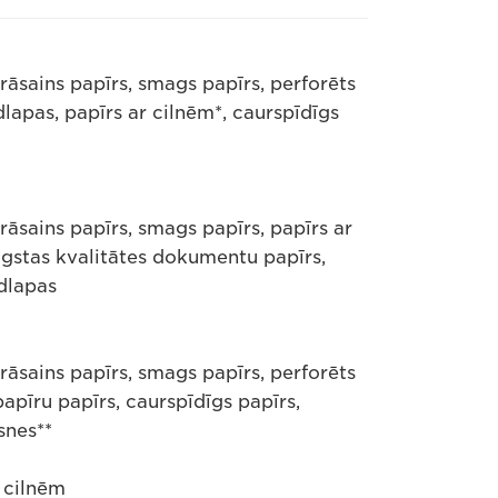
krāsains papīrs, smags papīrs, perforēts
lapas, papīrs ar cilnēm*, caurspīdīgs
krāsains papīrs, smags papīrs, papīrs ar
augstas kvalitātes dokumentu papīrs,
idlapas
krāsains papīrs, smags papīrs, perforēts
papīru papīrs, caurspīdīgs papīrs,
snes**
r cilnēm