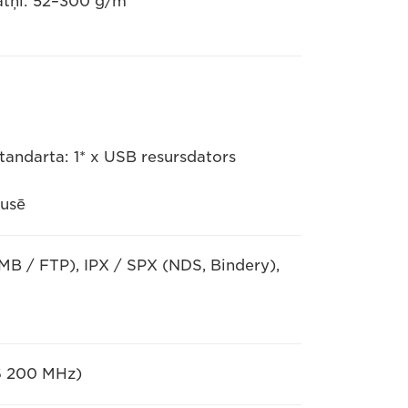
tatņi: 52–300 g/m²
andarta: 1* x USB resursdators
pusē
MB / FTP), IPX / SPX (NDS, Bindery),
6 200 MHz)