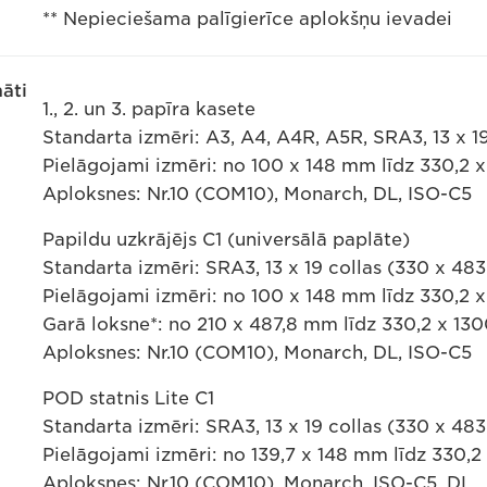
** Nepieciešama palīgierīce aplokšņu ievadei
āti
1., 2. un 3. papīra kasete
Standarta izmēri: A3, A4, A4R, A5R, SRA3, 13 x 
Pielāgojami izmēri: no 100 x 148 mm līdz 330,2 
Aploksnes: Nr.10 (COM10), Monarch, DL, ISO-C5
Papildu uzkrājējs C1 (universālā paplāte)
Standarta izmēri: SRA3, 13 x 19 collas (330 x 4
Pielāgojami izmēri: no 100 x 148 mm līdz 330,2 
Garā loksne*: no 210 x 487,8 mm līdz 330,2 x 1
Aploksnes: Nr.10 (COM10), Monarch, DL, ISO-C5
POD statnis Lite C1
Standarta izmēri: SRA3, 13 x 19 collas (330 x 4
Pielāgojami izmēri: no 139,7 x 148 mm līdz 330,
Aploksnes: Nr.10 (COM10), Monarch, ISO-C5, DL