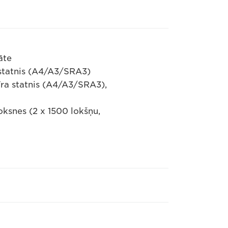
āte
 statnis (A4/A3/SRA3)
īra statnis (A4/A3/SRA3),
oksnes (2 x 1500 lokšņu,