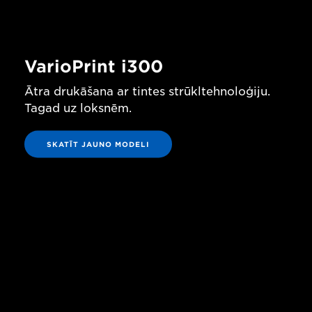
VarioPrint i300
Ātra drukāšana ar tintes strūkltehnoloģiju.
Tagad uz loksnēm.
SKATĪT JAUNO MODELI