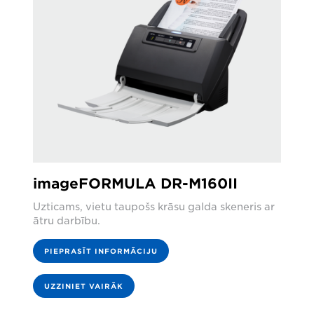
imageFORMULA DR-M160II
Uzticams, vietu taupošs krāsu galda skeneris ar
ātru darbību.
PIEPRASĪT INFORMĀCIJU
UZZINIET VAIRĀK