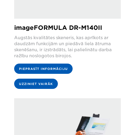
imageFORMULA DR-M140II
Augstās kvalitātes skeneris, kas aprīkots ar
daudzām funkcijām un piedāvā liela ātruma
skenēšanu, ir izstrādāts, lai palielinātu darba
ražību noslogotos birojos.
PIEPRASĪT INFORMĀCIJU
UZZINIET VAIRĀK