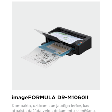
imageFORMULA DR-M1060II
Kompakta, uzticama un jaudīga ierīce, kas
atbalsta dažāda veida dokumentu skenēšanu,