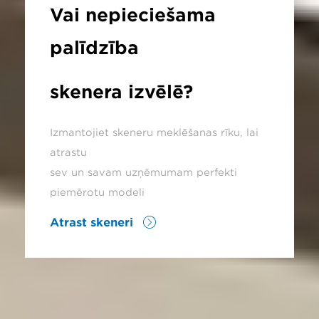
Vai nepieciešama
palīdzība
skenera izvēlē?
Izmantojiet skeneru meklēšanas rīku, lai
atrastu
sev un savam uzņēmumam perfekti
piemērotu modeli
Atrast skeneri