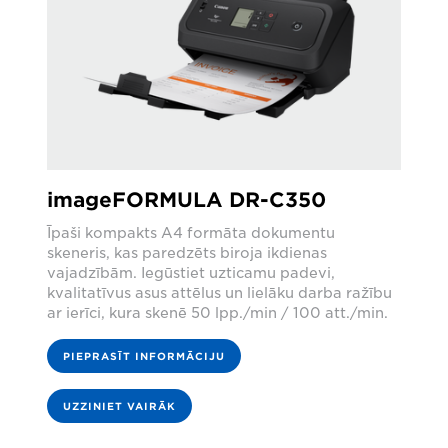
imageFORMULA DR-C350
Īpaši kompakts A4 formāta dokumentu
skeneris, kas paredzēts biroja ikdienas
vajadzībām. Iegūstiet uzticamu padevi,
kvalitatīvus asus attēlus un lielāku darba ražību
ar ierīci, kura skenē 50 lpp./min / 100 att./min.
PIEPRASĪT INFORMĀCIJU
UZZINIET VAIRĀK