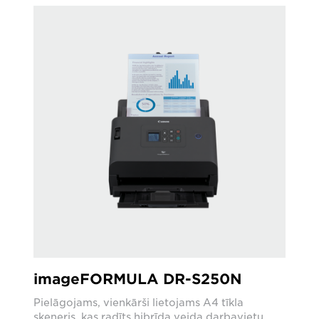
imageFORMULA DR-S250N
Pielāgojams, vienkārši lietojams A4 tīkla
skeneris, kas radīts hibrīda veida darbavietu