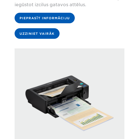
iegūstot izcilus gatavos attēlus.
PIEPRASĪT INFORMĀCIJU
UZZINIET VAIRĀK