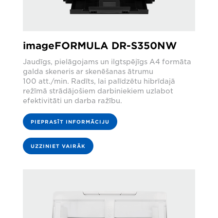
imageFORMULA DR-S350NW
Jaudīgs, pielāgojams un ilgtspējīgs A4 formāta
galda skeneris ar skenēšanas ātrumu
100 att./min. Radīts, lai palīdzētu hibrīdajā
režīmā strādājošiem darbiniekiem uzlabot
efektivitāti un darba ražību.
PIEPRASĪT INFORMĀCIJU
UZZINIET VAIRĀK