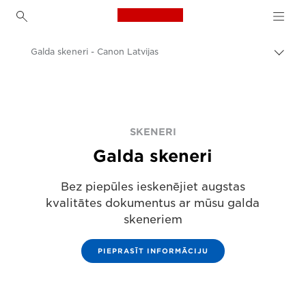
Canon Logo, back to h
Galda skeneri - Canon Latvijas
Pārsl
atpak
Canon
navig
Risinājumi un pakalpojumi
Produkti uzņēmumiem
SKENERI
Galda skeneri
Skeneri mājām un birojam
Bez piepūles ieskenējiet augstas
kvalitātes dokumentus ar mūsu galda
skeneriem
PIEPRASĪT INFORMĀCIJU