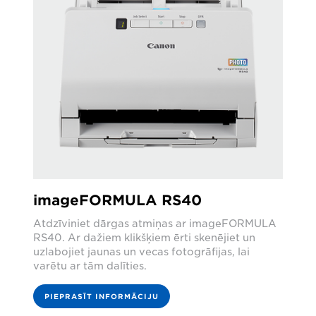
imageFORMULA RS40
Atdzīviniet dārgas atmiņas ar imageFORMULA
RS40. Ar dažiem klikšķiem ērti skenējiet un
uzlabojiet jaunas un vecas fotogrāfijas, lai
varētu ar tām dalīties.
PIEPRASĪT INFORMĀCIJU