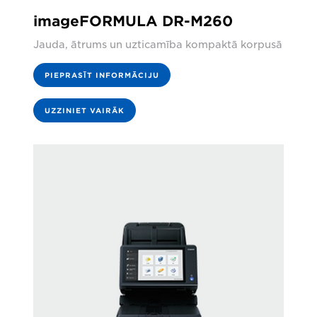
imageFORMULA DR-M260
Jauda, ātrums un uzticamība kompaktā korpusā
PIEPRASĪT INFORMĀCIJU
UZZINIET VAIRĀK