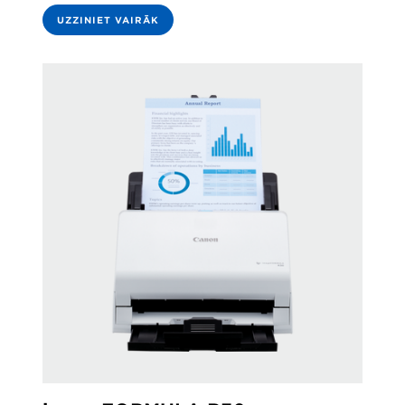
UZZINIET VAIRĀK