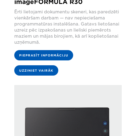
imageFORMULA R30
Ērti lietojami dokumentu skeneri, kas paredzēti
vienkāršam darbam — nav nepieciešama
programmatūras instalēšana. Gatavs lietošanai
uzreiz pēc izpakošanas un lieliski piemērots
maziem un mājas birojiem, kā arī koplietošanai
uzņēmumā.
PIEPRASĪT INFORMĀCIJU
UZZINIET VAIRĀK