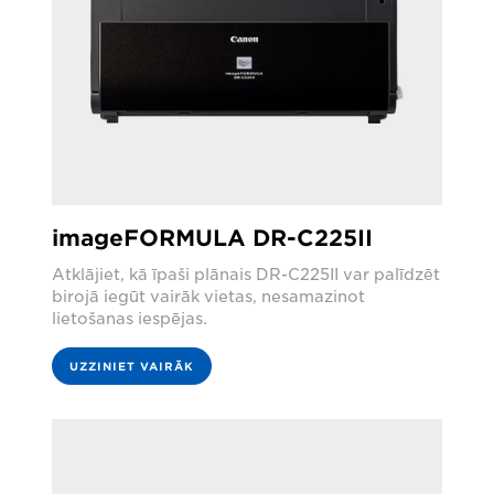
imageFORMULA DR-C225II
Atklājiet, kā īpaši plānais DR-C225II var palīdzēt
birojā iegūt vairāk vietas, nesamazinot
lietošanas iespējas.
UZZINIET VAIRĀK