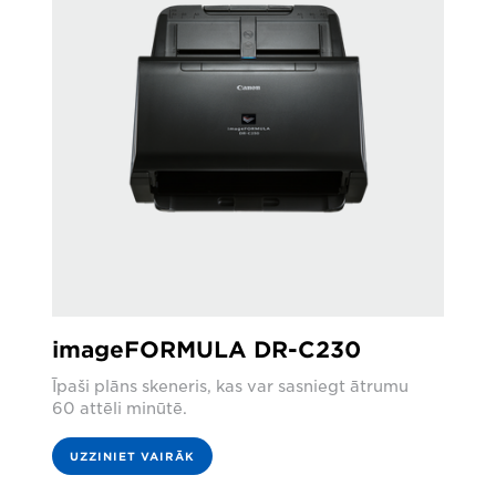
imageFORMULA DR-C230
Īpaši plāns skeneris, kas var sasniegt ātrumu
60 attēli minūtē.
UZZINIET VAIRĀK