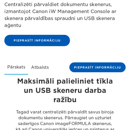
Centralizēti pārvaldiet dokumentu skenerus,
izmantojot Canon iW Management Console ar
skenera pārvaldības spraudni un USB skenera
aģentu
PIEPRASĪT INFORMĀCIJU
Pārskats
Atbalsts
PIEPRASĪT INFORMĀCIJU
Maksimāli palieliniet tīkla
un USB skeneru darba
ražību
Tagad varat centralizēti pārvaldīt savus biroja
dokumentu skenerus. Pārraugiet un uzturiet
saderīgos Canon imageFORMULA skenerus,
kā arī Canon universālās ierīces un printerus ar