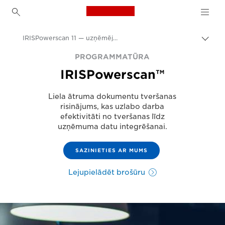
Canon Logo, back to h
IRISPowerscan 11 — uzņēmējdarbības programmatūra
Pārsl
atpak
Canon
PROGRAMMATŪRA
navig
IRISPowerscan™
Risinājumi un pakalpojumi
Produkti uzņēmumiem
Liela ātruma dokumentu tveršanas
risinājums, kas uzlabo darba
Uzņēmējdarbības programmatūra
efektivitāti no tveršanas līdz
uzņēmuma datu integrēšanai.
SAZINIETIES AR MUMS
Lejupielādēt brošūru