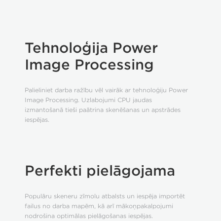
Tehnoloģija Power
Image Processing
Palieliniet darba ražību vēl vairāk ar tehnoloģiju Power
Image Processing. Uzlabojumi CPU jaudas
izmantošanā tieši paātrina skenēšanas un apstrādes
iespējas.
Perfekti pielāgojama
Populāru skeneru zīmolu atbalsts un iespēja importēt
failus no darba mapēm, kā arī mākoņpakalpojumi
nodrošina optimālas pielāgošanas iespējas.