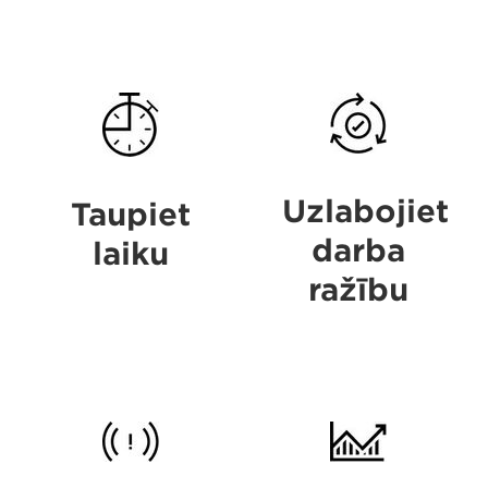
Save
Boost
time
productivity
Uzlabojiet
Taupiet
darba
laiku
ražību
Eliminate
Enjoy
errors
fast
ROI