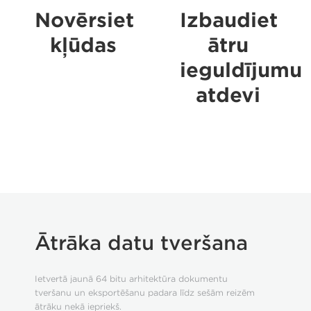
Novērsiet
Izbaudiet
kļūdas
ātru
ieguldījumu
atdevi
Ātrāka datu tveršana
Ietvertā jaunā 64 bitu arhitektūra dokumentu
tveršanu un eksportēšanu padara līdz sešām reizēm
ātrāku nekā iepriekš.