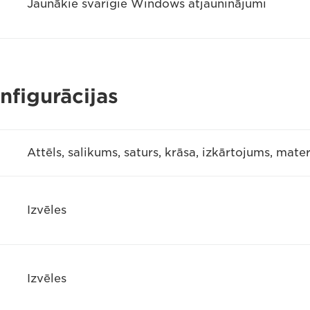
Jaunākie svarīgie Windows atjauninājumi
figurācijas
Attēls, salikums, saturs, krāsa, izkārtojums, mater
Izvēles
Izvēles