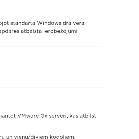
ntojot standarta Windows draivera
 apdares atbalsta ierobežojumi
mantot VMware Gx serveri, kas atbilst
ru un vienu/diviem kodoliem.