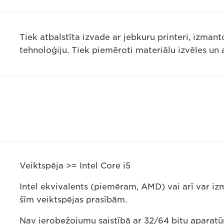
Tiek atbalstīta izvade ar jebkuru printeri, izma
tehnoloģiju. Tiek piemēroti materiālu izvēles un
Veiktspēja >= Intel Core i5
Intel ekvivalents (piemēram, AMD) vai arī var iz
šīm veiktspējas prasībām.
Nav ierobežojumu saistībā ar 32/64 bitu aparatū