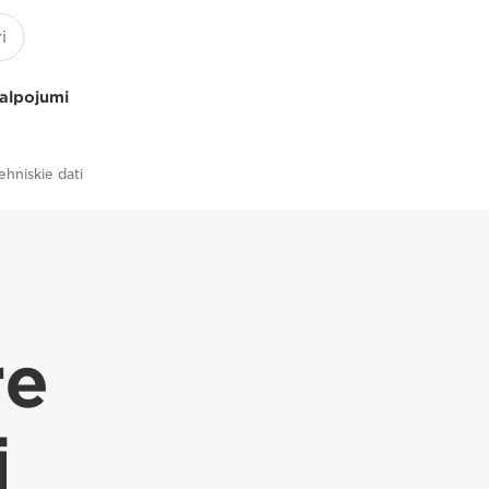
kalpojumi
ehniskie dati
re
i