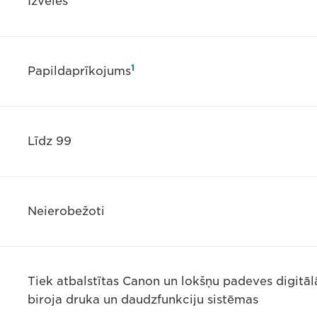
Izvēles
1
Papildaprīkojums
Līdz 99
Neierobežoti
Tiek atbalstītas Canon un lokšņu padeves digitālā
biroja druka un daudzfunkciju sistēmas