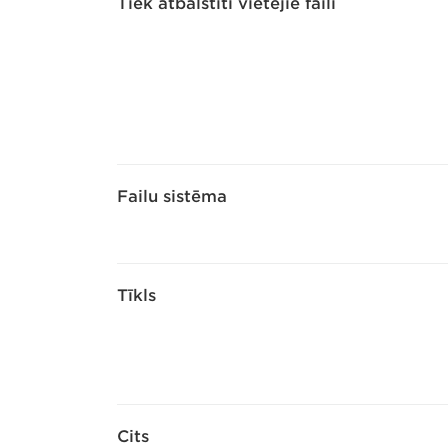
Tiek atbalstīti vietējie faili
Failu sistēma
Tīkls
Cits