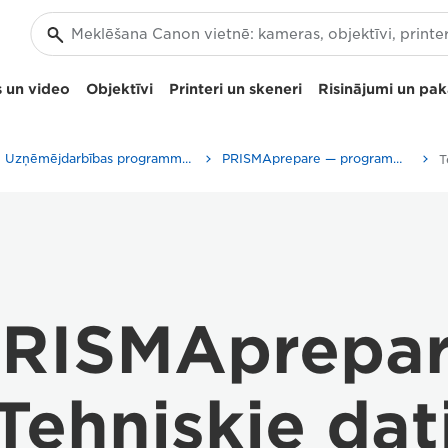
 un video
Objektīvi
Printeri un skeneri
Risinājumi un pa
Uzņēmējdarbības programmatūra
PRISMAprepare — programmatūra uzņēmumiem
T
RISMAprepa
Tehniskie dat