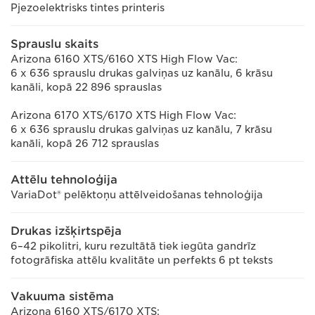
Pjezoelektrisks tintes printeris
Sprauslu skaits
Arizona 6160 XTS/6160 XTS High Flow Vac:
6 x 636 sprauslu drukas galviņas uz kanālu, 6 krāsu
kanāli, kopā 22 896 sprauslas
Arizona 6170 XTS/6170 XTS High Flow Vac:
6 x 636 sprauslu drukas galviņas uz kanālu, 7 krāsu
kanāli, kopā 26 712 sprauslas
Attēlu tehnoloģija
VariaDot® pelēktoņu attēlveidošanas tehnoloģija
Drukas izšķirtspēja
6–42 pikolitri, kuru rezultātā tiek iegūta gandrīz
fotogrāfiska attēlu kvalitāte un perfekts 6 pt teksts
Vakuuma sistēma
Arizona 6160 XTS/6170 XTS: