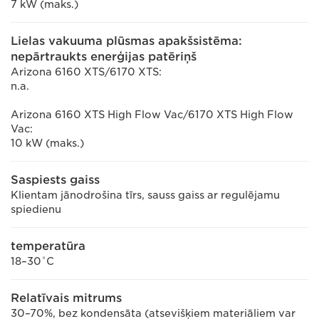
7 kW (maks.)
Lielas vakuuma plūsmas apakšsistēma:
nepārtraukts enerģijas patēriņš
Arizona 6160 XTS/6170 XTS:
n.a.
Arizona 6160 XTS High Flow Vac/6170 XTS High Flow
Vac:
10 kW (maks.)
Saspiests gaiss
Klientam jānodrošina tīrs, sauss gaiss ar regulējamu
spiedienu
temperatūra
18–30˚C
Relatīvais mitrums
30–70%, bez kondensāta (atsevišķiem materiāliem var