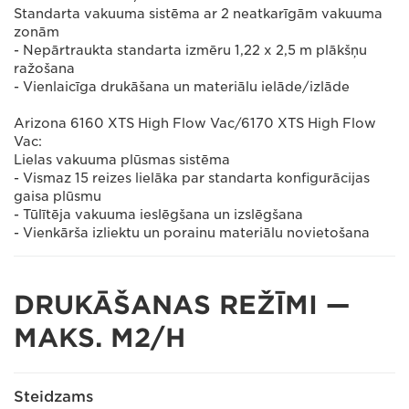
Standarta vakuuma sistēma ar 2 neatkarīgām vakuuma
zonām
- Nepārtraukta standarta izmēru 1,22 x 2,5 m plākšņu
ražošana
- Vienlaicīga drukāšana un materiālu ielāde/izlāde
Arizona 6160 XTS High Flow Vac/6170 XTS High Flow
Vac:
Lielas vakuuma plūsmas sistēma
- Vismaz 15 reizes lielāka par standarta konfigurācijas
gaisa plūsmu
- Tūlītēja vakuuma ieslēgšana un izslēgšana
- Vienkārša izliektu un porainu materiālu novietošana
DRUKĀŠANAS REŽĪMI —
MAKS. M2/H
Steidzams