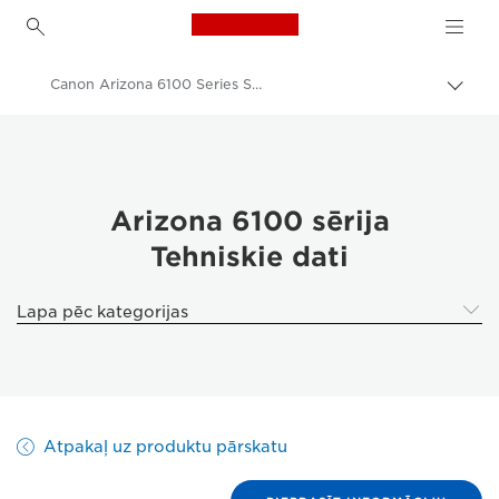
Canon Logo, back to h
Canon Arizona 6100 Series Specifications
Pārsl
atpak
Canon
navig
Risinājumi un pakalpojumi
Produkti uzņēmumiem
Arizona 6100 sērija
Tehniskie dati
Platformāta printeri
Canon Arizona 6100 Series - Business Printers & Fax Machines
Lapa pēc kategorijas
Atpakaļ uz produktu pārskatu