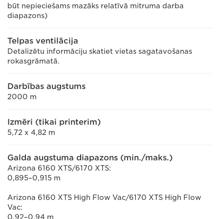
būt nepieciešams mazāks relatīvā mitruma darba
diapazons)
Telpas ventilācija
Detalizētu informāciju skatiet vietas sagatavošanas
rokasgrāmatā.
Darbības augstums
2000 m
Izmēri (tikai printerim)
5,72 x 4,82 m
Galda augstuma diapazons (min./maks.)
Arizona 6160 XTS/6170 XTS:
0,895–0,915 m
Arizona 6160 XTS High Flow Vac/6170 XTS High Flow
Vac:
0,92–0,94 m