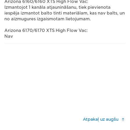
Arizona 6160/6160 XTS High Flow Vac:
Izmantojot 1 kanāla atjaunināšanu, tiek pievienota
iespēja izmantot balto tinti materiālam, kas nav balts, un
no aizmugures izgaismotam lietojumam.
Arizona 6170/6170 XTS High Flow Vac:
Nav
Atpakaļ uz augšu