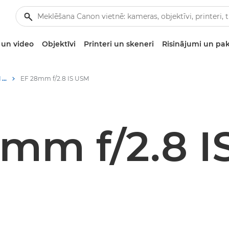
un video
Objektīvi
Printeri un skeneri
Risinājumi un pa
Canon EF 28mm f/2.8 IS USM - Lenses - Camera & Photo lenses
EF 28mm f/2.8 IS USM
mm f/2.8 