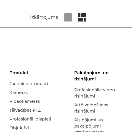
Izkārtojums
Set tiled view
Set masonry view
Produkti
Pakalpojumi un
risinājumi
Jaunākie produkti
Profesionālie video
Kameras
risinājumi
Videokameras
Attēlveidošanas
Tālvadības PTZ
risinājumi
Profesionāli displeji
Risinājumi un
pakalpojumi
Objektīvi