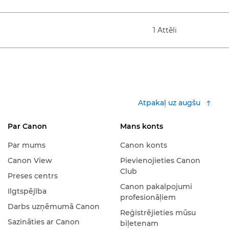
1 Attēli
Atpakaļ uz augšu
Par Canon
Mans konts
Par mums
Canon konts
Canon View
Pievienojieties Canon
Club
Preses centrs
Canon pakalpojumi
Ilgtspējība
profesionāļiem
Darbs uzņēmumā Canon
Reģistrējieties mūsu
Sazināties ar Canon
biļetenam