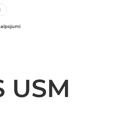
kalpojumi
IS USM