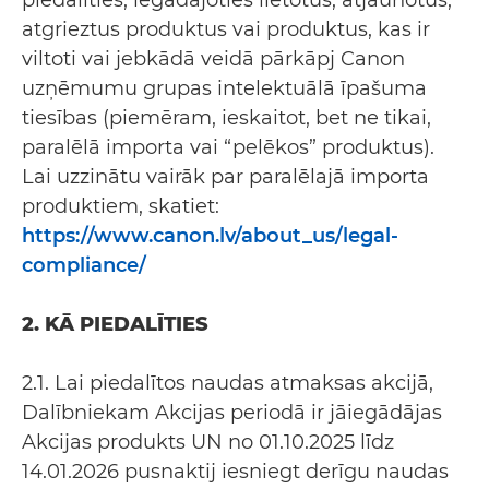
piedalīties, iegādājoties lietotus, atjaunotus,
atgrieztus produktus vai produktus, kas ir
viltoti vai jebkādā veidā pārkāpj Canon
uzņēmumu grupas intelektuālā īpašuma
tiesības (piemēram, ieskaitot, bet ne tikai,
paralēlā importa vai “pelēkos” produktus).
Lai uzzinātu vairāk par paralēlajā importa
produktiem, skatiet:
https://www.canon.lv/about_us/legal-
compliance/
2. KĀ PIEDALĪTIES
2.1. Lai piedalītos naudas atmaksas akcijā,
Dalībniekam Akcijas periodā ir jāiegādājas
Akcijas produkts UN no 01.10.2025 līdz
14.01.2026 pusnaktij iesniegt derīgu naudas