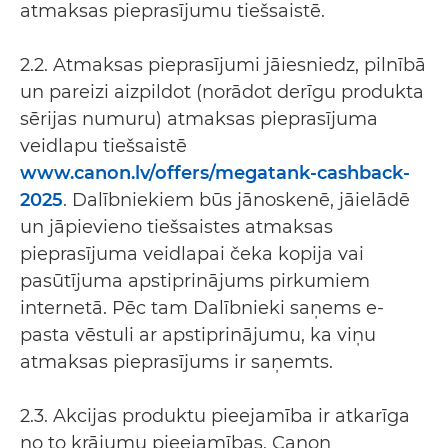
atmaksas pieprasījumu tiešsaistē.
2.2. Atmaksas pieprasījumi jāiesniedz, pilnībā
un pareizi aizpildot (norādot derīgu produkta
sērijas numuru) atmaksas pieprasījuma
veidlapu tiešsaistē
www.canon.lv/offers/megatank-cashback-
2025
. Dalībniekiem būs jānoskenē, jāielādē
un jāpievieno tiešsaistes atmaksas
pieprasījuma veidlapai čeka kopija vai
pasūtījuma apstiprinājums pirkumiem
internetā. Pēc tam Dalībnieki saņems e-
pasta vēstuli ar apstiprinājumu, ka viņu
atmaksas pieprasījums ir saņemts.
2.3. Akcijas produktu pieejamība ir atkarīga
no to krājumu pieejamības. Canon