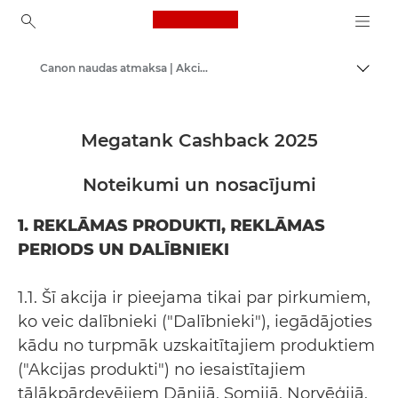
Canon Logo, back to ho
Canon naudas atmaksa | Akcijas | Piedāvājumi
Pārsl
Canon
Megatank Cashback 2025
Noteikumi un nosacījumi
1. REKLĀMAS PRODUKTI, REKLĀMAS
PERIODS UN DALĪBNIEKI
1.1. Šī akcija ir pieejama tikai par pirkumiem,
ko veic dalībnieki ("Dalībnieki"), iegādājoties
kādu no turpmāk uzskaitītajiem produktiem
("Akcijas produkti") no iesaistītajiem
tālākpārdevējiem Dānijā, Somijā, Norvēģijā,