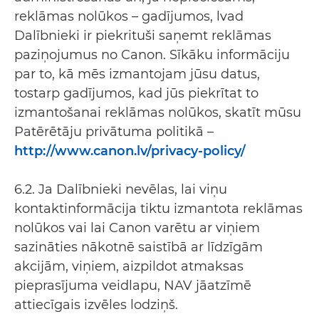
reklāmas nolūkos – gadījumos, lvad
Dalībnieki ir piekrituši saņemt reklāmas
paziņojumus no Canon. Sīkāku informāciju
par to, kā mēs izmantojam jūsu datus,
tostarp gadījumos, kad jūs piekrītat to
izmantošanai reklāmas nolūkos, skatīt mūsu
Patērētāju privātuma politikā –
http://www.canon.lv/privacy-policy/
6.2. Ja Dalībnieki nevēlas, lai viņu
kontaktinformācija tiktu izmantota reklāmas
nolūkos vai lai Canon varētu ar viņiem
sazināties nākotnē saistībā ar līdzīgām
akcijām, viņiem, aizpildot atmaksas
pieprasījuma veidlapu, NAV jāatzīmē
attiecīgais izvēles lodziņš.