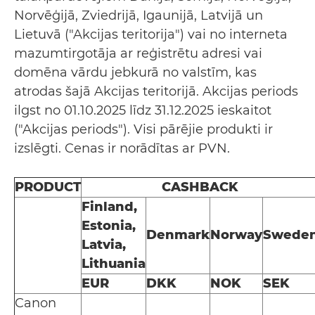
Norvēģijā, Zviedrijā, Igaunijā, Latvijā un
Lietuvā ("Akcijas teritorija") vai no interneta
mazumtirgotāja ar reģistrētu adresi vai
domēna vārdu jebkurā no valstīm, kas
atrodas šajā Akcijas teritorijā. Akcijas periods
ilgst no 01.10.2025 līdz 31.12.2025 ieskaitot
("Akcijas periods"). Visi pārējie produkti ir
izslēgti. Cenas ir norādītas ar PVN.
PRODUCT
CASHBACK
Finland,
Estonia,
Denmark
Norway
Swede
Latvia,
Lithuania
EUR
DKK
NOK
SEK
Canon