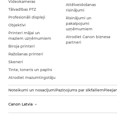
Videokameras
Attēlveidošanas
Tālvadības PTZ
risinājumi
Profesionāli displeji
Risinājumi un
pakalpojumi
Objektīvi
uzņēmumiem
Printeri mājai un
Atrodiet Canon biznesa
maziem uzņēmumiem
partneri
Biroja printeri
Ražošanas printeri
Skeneri
Tinte, toneris un papīrs
Atrodiet mazumtirgotāju
Noteikumi un nosacījumi
Paziņojums par sīkfailiem
Pieeja
Canon Latvia