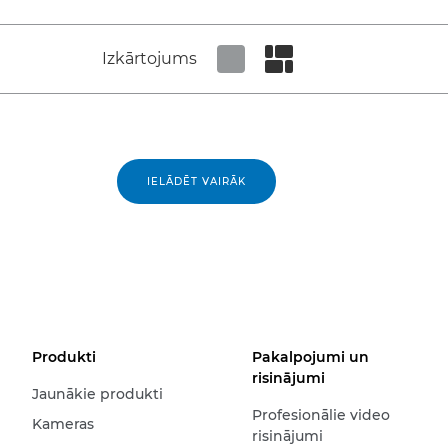
Izkārtojums
Set tiled view
Set masonry view
IELĀDĒT VAIRĀK
Produkti
Pakalpojumi un
risinājumi
Jaunākie produkti
Profesionālie video
Kameras
risinājumi