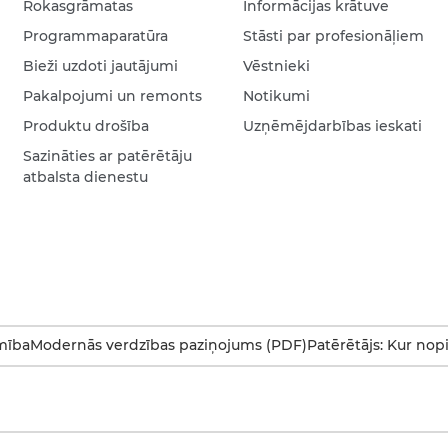
Rokasgrāmatas
Informācijas krātuve
Programmaparatūra
Stāsti par profesionāļiem
Bieži uzdoti jautājumi
Vēstnieki
Pakalpojumi un remonts
Notikumi
Produktu drošība
Uzņēmējdarbības ieskati
Sazināties ar patērētāju
atbalsta dienestu
mība
Modernās verdzības paziņojums (PDF)
Patērētājs: Kur nop