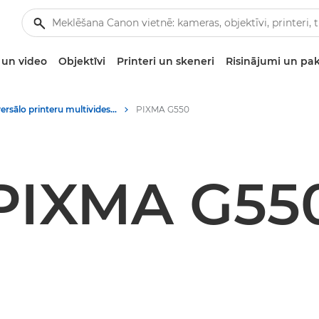
un video
Objektīvi
Printeri un skeneri
Risinājumi un pa
Universālo printeru multivides materiāli — Canon preses centrs
PIXMA G550
PIXMA G55