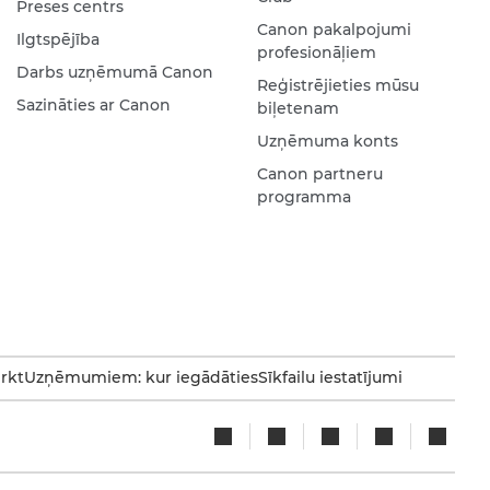
Preses centrs
Canon pakalpojumi
Ilgtspējība
profesionāļiem
Darbs uzņēmumā Canon
Reģistrējieties mūsu
Sazināties ar Canon
biļetenam
Uzņēmuma konts
Canon partneru
programma
irkt
Uzņēmumiem: kur iegādāties
Sīkfailu iestatījumi