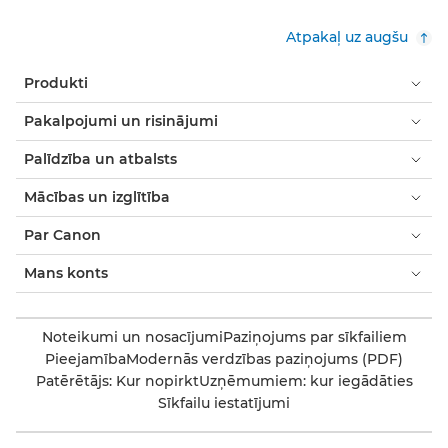
Atpakaļ uz augšu
Produkti
Pakalpojumi un risinājumi
Palīdzība un atbalsts
Mācības un izglītība
Par Canon
Mans konts
Noteikumi un nosacījumi
Paziņojums par sīkfailiem
Pieejamība
Modernās verdzības paziņojums (PDF)
Patērētājs: Kur nopirkt
Uzņēmumiem: kur iegādāties
Sīkfailu iestatījumi