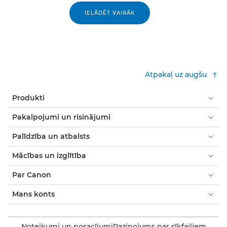
IELĀDĒT VAIRĀK
Atpakaļ uz augšu
Produkti
Pakalpojumi un risinājumi
Palīdzība un atbalsts
Mācības un izglītība
Par Canon
Mans konts
Noteikumi un nosacījumi
Paziņojums par sīkfailiem