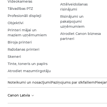
Videokameras
Attēlveidošanas
Tālvadības PTZ
risinājumi
Profesionāli displeji
Risinājumi un
pakalpojumi
Objektīvi
uzņēmumiem
Printeri mājai un
Atrodiet Canon biznesa
maziem uzņēmumiem
partneri
Biroja printeri
Ražošanas printeri
Skeneri
Tinte, toneris un papīrs
Atrodiet mazumtirgotāju
Noteikumi un nosacījumi
Paziņojums par sīkfailiem
Pieeja
Canon Latvia