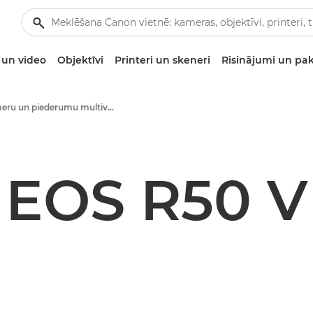
un video
Objektīvi
Printeri un skeneri
Risinājumi un pa
Kameru un piederumu multivides materiāli — Canon preses centrs
EOS R50 V