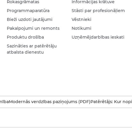
Rokasgrāmatas
Informācijas krātuve
Programmaparatūra
Stāsti par profesionāļiem
Bieži uzdoti jautājumi
Vēstnieki
Pakalpojumi un remonts
Notikumi
Produktu drošība
Uzņēmējdarbības ieskati
Sazināties ar patērētāju
atbalsta dienestu
mība
Modernās verdzības paziņojums (PDF)
Patērētājs: Kur nop