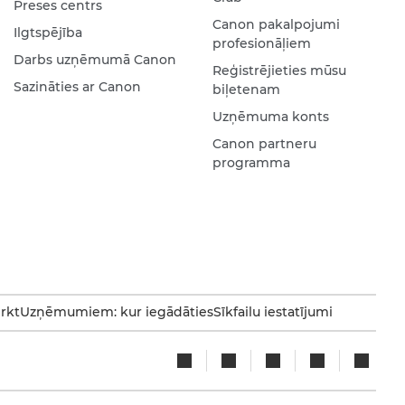
Preses centrs
Canon pakalpojumi
Ilgtspējība
profesionāļiem
Darbs uzņēmumā Canon
Reģistrējieties mūsu
Sazināties ar Canon
biļetenam
Uzņēmuma konts
Canon partneru
programma
irkt
Uzņēmumiem: kur iegādāties
Sīkfailu iestatījumi