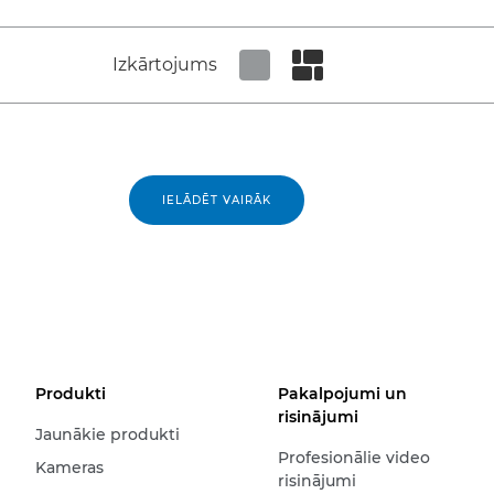
Izkārtojums
Set tiled view
Set masonry view
IELĀDĒT VAIRĀK
Produkti
Pakalpojumi un
risinājumi
Jaunākie produkti
Profesionālie video
Kameras
risinājumi