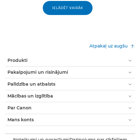
IELĀDĒT VAIRĀK
Atpakaļ uz augšu
Produkti
Pakalpojumi un risinājumi
Palīdzība un atbalsts
Mācības un izglītība
Par Canon
Mans konts
Noteikumi un nosacījumi
Paziņojums par sīkfailiem