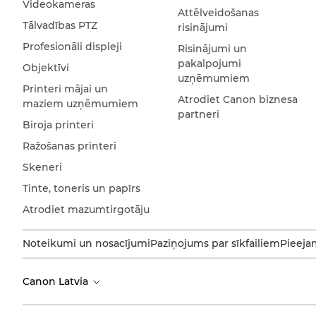
Videokameras
Attēlveidošanas
Tālvadības PTZ
risinājumi
Profesionāli displeji
Risinājumi un
pakalpojumi
Objektīvi
uzņēmumiem
Printeri mājai un
Atrodiet Canon biznesa
maziem uzņēmumiem
partneri
Biroja printeri
Ražošanas printeri
Skeneri
Tinte, toneris un papīrs
Atrodiet mazumtirgotāju
Noteikumi un nosacījumi
Paziņojums par sīkfailiem
Pieeja
Canon Latvia