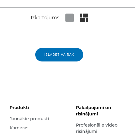
Izkārtojums
Set tiled view
Set masonry view
IELĀDĒT VAIRĀK
Produkti
Pakalpojumi un
risinājumi
Jaunākie produkti
Profesionālie video
Kameras
risinājumi