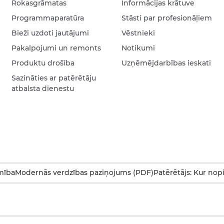
Rokasgrāmatas
Informācijas krātuve
Programmaparatūra
Stāsti par profesionāļiem
Bieži uzdoti jautājumi
Vēstnieki
Pakalpojumi un remonts
Notikumi
Produktu drošība
Uzņēmējdarbības ieskati
Sazināties ar patērētāju
atbalsta dienestu
mība
Modernās verdzības paziņojums (PDF)
Patērētājs: Kur nop