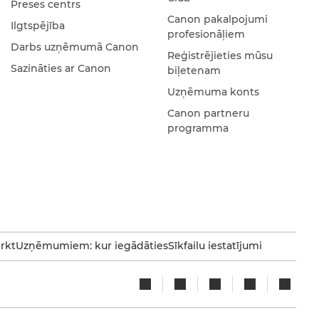
Preses centrs
Canon pakalpojumi
Ilgtspējība
profesionāļiem
Darbs uzņēmumā Canon
Reģistrējieties mūsu
Sazināties ar Canon
biļetenam
Uzņēmuma konts
Canon partneru
programma
irkt
Uzņēmumiem: kur iegādāties
Sīkfailu iestatījumi