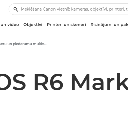
un video
Objektīvi
Printeri un skeneri
Risinājumi un pa
Kameru un piederumu multivides materiāli — Canon preses centrs
OS R6 Mark 