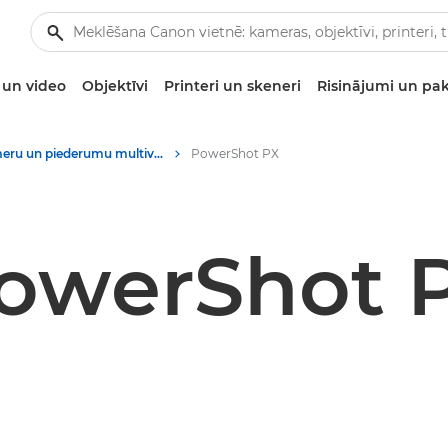
un video
Objektīvi
Printeri un skeneri
Risinājumi un pa
Kameru un piederumu multivides materiāli — Canon preses centrs
PowerShot PX
owerShot 