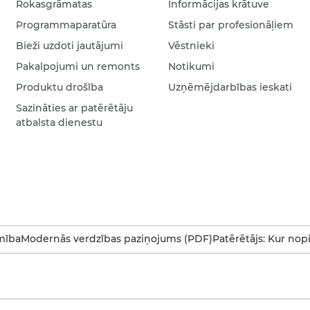
Rokasgrāmatas
Informācijas krātuve
Programmaparatūra
Stāsti par profesionāļiem
Bieži uzdoti jautājumi
Vēstnieki
Pakalpojumi un remonts
Notikumi
Produktu drošība
Uzņēmējdarbības ieskati
Sazināties ar patērētāju
atbalsta dienestu
mība
Modernās verdzības paziņojums (PDF)
Patērētājs: Kur nop