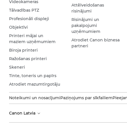
Videokameras
Attēlveidošanas
Tālvadības PTZ
risinājumi
Profesionāli displeji
Risinājumi un
pakalpojumi
Objektīvi
uzņēmumiem
Printeri mājai un
Atrodiet Canon biznesa
maziem uzņēmumiem
partneri
Biroja printeri
Ražošanas printeri
Skeneri
Tinte, toneris un papīrs
Atrodiet mazumtirgotāju
Noteikumi un nosacījumi
Paziņojums par sīkfailiem
Pieeja
Canon Latvia