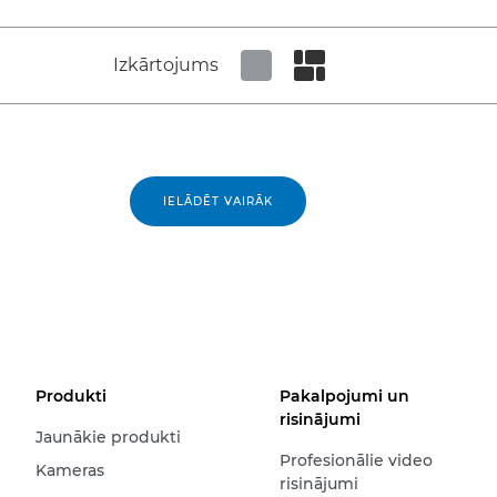
Izkārtojums
Set tiled view
Set masonry view
IELĀDĒT VAIRĀK
Produkti
Pakalpojumi un
risinājumi
Jaunākie produkti
Profesionālie video
Kameras
risinājumi