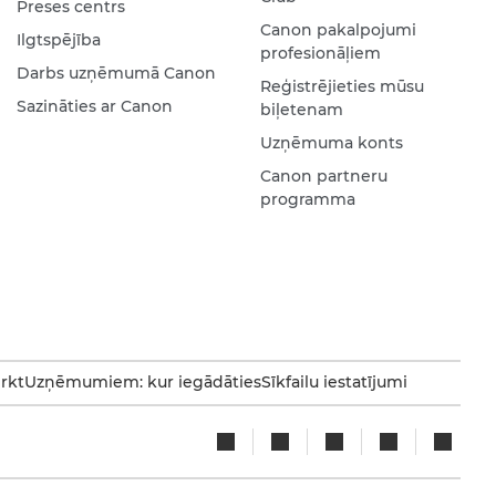
Preses centrs
Canon pakalpojumi
Ilgtspējība
profesionāļiem
Darbs uzņēmumā Canon
Reģistrējieties mūsu
Sazināties ar Canon
biļetenam
Uzņēmuma konts
Canon partneru
programma
irkt
Uzņēmumiem: kur iegādāties
Sīkfailu iestatījumi