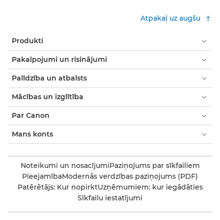
Atpakaļ uz augšu
Produkti
Pakalpojumi un risinājumi
Palīdzība un atbalsts
Mācības un izglītība
Par Canon
Mans konts
Noteikumi un nosacījumi
Paziņojums par sīkfailiem
Pieejamība
Modernās verdzības paziņojums (PDF)
Patērētājs: Kur nopirkt
Uzņēmumiem: kur iegādāties
Sīkfailu iestatījumi