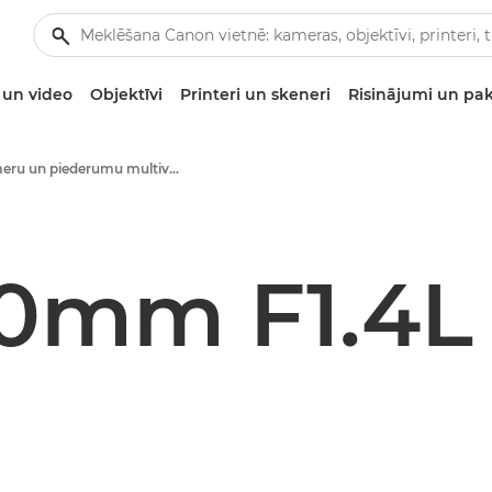
un video
Objektīvi
Printeri un skeneri
Risinājumi un pa
Kameru un piederumu multivides materiāli — Canon preses centrs
50mm F1.4L