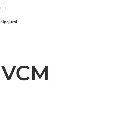
kalpojumi
 VCM