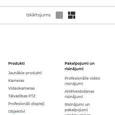
Izkārtojums
Set tiled view
Set masonry view
Produkti
Pakalpojumi un
risinājumi
Jaunākie produkti
Profesionālie video
Kameras
risinājumi
Videokameras
Attēlveidošanas
Tālvadības PTZ
risinājumi
Profesionāli displeji
Risinājumi un
pakalpojumi
Objektīvi