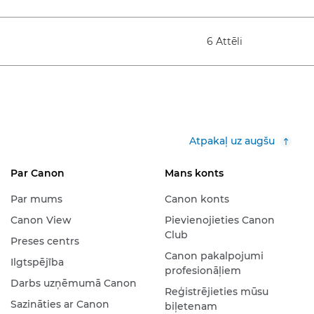
6 Attēli
Atpakaļ uz augšu
Par Canon
Mans konts
Par mums
Canon konts
Canon View
Pievienojieties Canon
Club
Preses centrs
Canon pakalpojumi
Ilgtspējība
profesionāļiem
Darbs uzņēmumā Canon
Reģistrējieties mūsu
Sazināties ar Canon
biļetenam