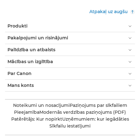
Atpakaļ uz augšu
Produkti
Pakalpojumi un risinājumi
Palīdzība un atbalsts
Mācības un izglītība
Par Canon
Mans konts
Noteikumi un nosacījumi
Paziņojums par sīkfailiem
Pieejamība
Modernās verdzības paziņojums (PDF)
Patērētājs: Kur nopirkt
Uzņēmumiem: kur iegādāties
Sīkfailu iestatījumi