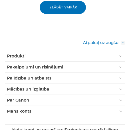
IELĀDĒT VAIRĀK
Atpakaļ uz augšu
Produkti
Pakalpojumi un risinājumi
Palīdzība un atbalsts
Mācības un izglītība
Par Canon
Mans konts
Noteikumi un nosacījumi
Paziņojums par sīkfailiem