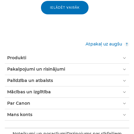
IELĀDĒT VAIRĀK
Atpakaļ uz augšu
Produkti
Pakalpojumi un risinājumi
Palīdzība un atbalsts
Mācības un izglītība
Par Canon
Mans konts
Noteikumi un nosacījumi
Paziņojums par sīkfailiem