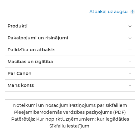
Atpakaļ uz augšu
Produkti
Pakalpojumi un risinājumi
Palīdzība un atbalsts
Mācības un izglītība
Par Canon
Mans konts
Noteikumi un nosacījumi
Paziņojums par sīkfailiem
Pieejamība
Modernās verdzības paziņojums (PDF)
Patērētājs: Kur nopirkt
Uzņēmumiem: kur iegādāties
Sīkfailu iestatījumi