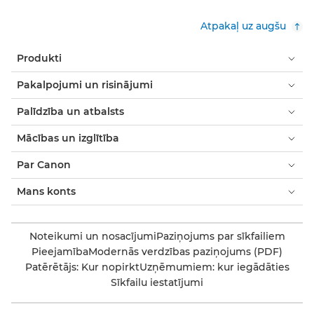
Atpakaļ uz augšu
Produkti
Pakalpojumi un risinājumi
Palīdzība un atbalsts
Mācības un izglītība
Par Canon
Mans konts
Noteikumi un nosacījumi
Paziņojums par sīkfailiem
Pieejamība
Modernās verdzības paziņojums (PDF)
Patērētājs: Kur nopirkt
Uzņēmumiem: kur iegādāties
Sīkfailu iestatījumi