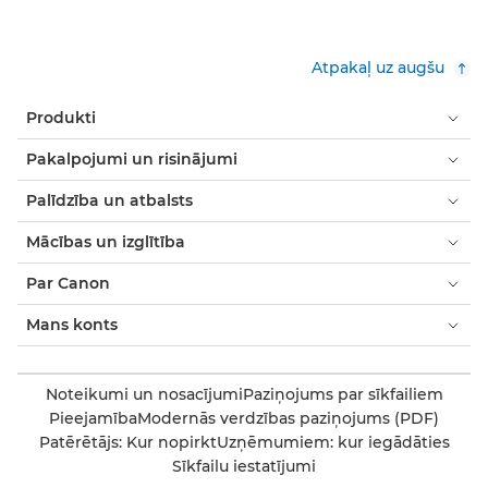
Atpakaļ uz augšu
Produkti
Pakalpojumi un risinājumi
Palīdzība un atbalsts
Mācības un izglītība
Par Canon
Mans konts
Noteikumi un nosacījumi
Paziņojums par sīkfailiem
Pieejamība
Modernās verdzības paziņojums (PDF)
Patērētājs: Kur nopirkt
Uzņēmumiem: kur iegādāties
Sīkfailu iestatījumi