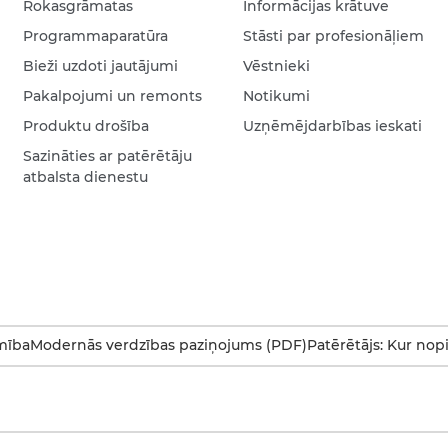
Rokasgrāmatas
Informācijas krātuve
Programmaparatūra
Stāsti par profesionāļiem
Bieži uzdoti jautājumi
Vēstnieki
Pakalpojumi un remonts
Notikumi
Produktu drošība
Uzņēmējdarbības ieskati
Sazināties ar patērētāju
atbalsta dienestu
mība
Modernās verdzības paziņojums (PDF)
Patērētājs: Kur nop