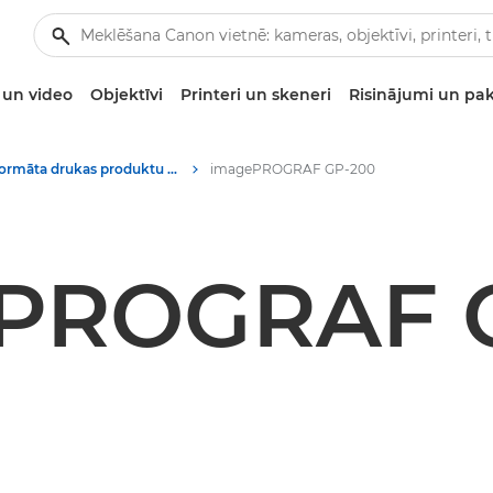
un video
Objektīvi
Printeri un skeneri
Risinājumi un pa
Lielformāta drukas produktu multivides materiāli — Canon preses centrs
imagePROGRAF GP-200
PROGRAF 