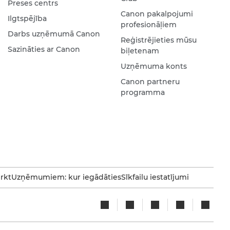
Preses centrs
Canon pakalpojumi
Ilgtspējība
profesionāļiem
Darbs uzņēmumā Canon
Reģistrējieties mūsu
Sazināties ar Canon
biļetenam
Uzņēmuma konts
Canon partneru
programma
irkt
Uzņēmumiem: kur iegādāties
Sīkfailu iestatījumi