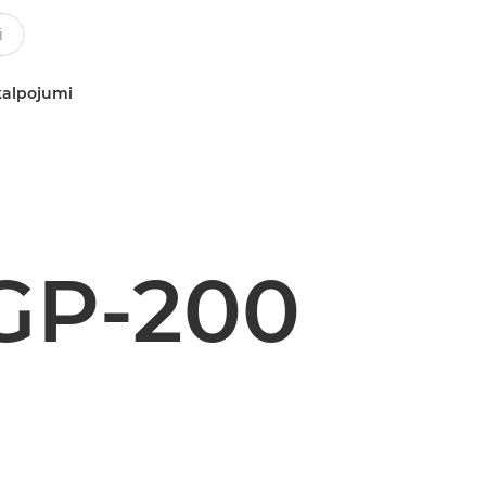
kalpojumi
GP-200