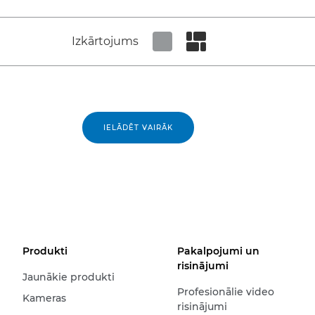
Izkārtojums
Set tiled view
Set masonry view
IELĀDĒT VAIRĀK
Produkti
Pakalpojumi un
risinājumi
Jaunākie produkti
Profesionālie video
Kameras
risinājumi