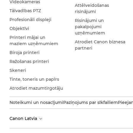
Videokameras
Attēlveidošanas
Tālvadības PTZ
risinājumi
Profesionāli displeji
Risinājumi un
pakalpojumi
Objektīvi
uzņēmumiem
Printeri mājai un
Atrodiet Canon biznesa
maziem uzņēmumiem
partneri
Biroja printeri
Ražošanas printeri
Skeneri
Tinte, toneris un papīrs
Atrodiet mazumtirgotāju
Noteikumi un nosacījumi
Paziņojums par sīkfailiem
Pieeja
Canon Latvia