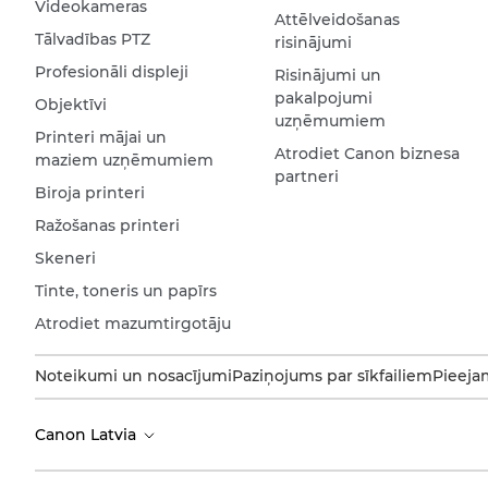
Videokameras
Attēlveidošanas
Tālvadības PTZ
risinājumi
Profesionāli displeji
Risinājumi un
pakalpojumi
Objektīvi
uzņēmumiem
Printeri mājai un
Atrodiet Canon biznesa
maziem uzņēmumiem
partneri
Biroja printeri
Ražošanas printeri
Skeneri
Tinte, toneris un papīrs
Atrodiet mazumtirgotāju
Noteikumi un nosacījumi
Paziņojums par sīkfailiem
Pieeja
Canon Latvia