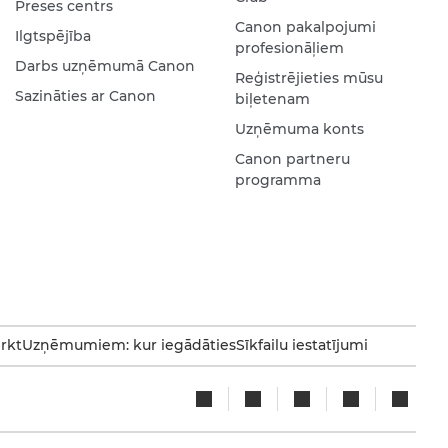
Preses centrs
Canon pakalpojumi
Ilgtspējība
profesionāļiem
Darbs uzņēmumā Canon
Reģistrējieties mūsu
Sazināties ar Canon
biļetenam
Uzņēmuma konts
Canon partneru
programma
irkt
Uzņēmumiem: kur iegādāties
Sīkfailu iestatījumi