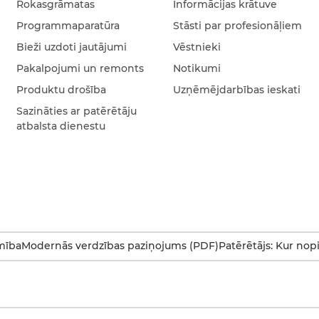
Rokasgrāmatas
Informācijas krātuve
Programmaparatūra
Stāsti par profesionāļiem
Bieži uzdoti jautājumi
Vēstnieki
Pakalpojumi un remonts
Notikumi
Produktu drošība
Uzņēmējdarbības ieskati
Sazināties ar patērētāju
atbalsta dienestu
mība
Modernās verdzības paziņojums (PDF)
Patērētājs: Kur nop