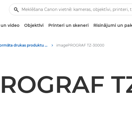
un video
Objektīvi
Printeri un skeneri
Risinājumi un pa
Lielformāta drukas produktu multivides materiāli — Canon preses centrs
imagePROGRAF TZ-30000
ROGRAF T