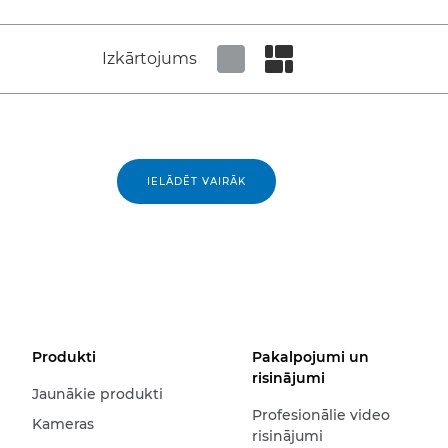
Izkārtojums
Set tiled view
Set masonry view
IELĀDĒT VAIRĀK
Produkti
Pakalpojumi un
risinājumi
Jaunākie produkti
Profesionālie video
Kameras
risinājumi