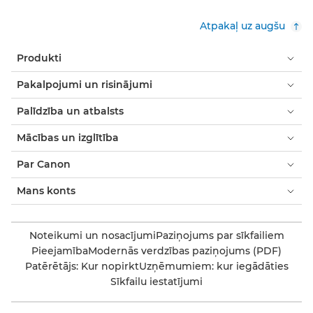
Atpakaļ uz augšu
Produkti
Pakalpojumi un risinājumi
Palīdzība un atbalsts
Mācības un izglītība
Par Canon
Mans konts
Noteikumi un nosacījumi
Paziņojums par sīkfailiem
Pieejamība
Modernās verdzības paziņojums (PDF)
Patērētājs: Kur nopirkt
Uzņēmumiem: kur iegādāties
Sīkfailu iestatījumi