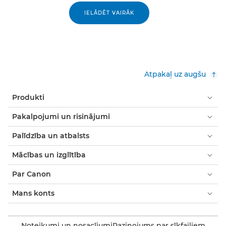
IELĀDĒT VAIRĀK
Atpakaļ uz augšu
Produkti
Pakalpojumi un risinājumi
Palīdzība un atbalsts
Mācības un izglītība
Par Canon
Mans konts
Noteikumi un nosacījumi
Paziņojums par sīkfailiem