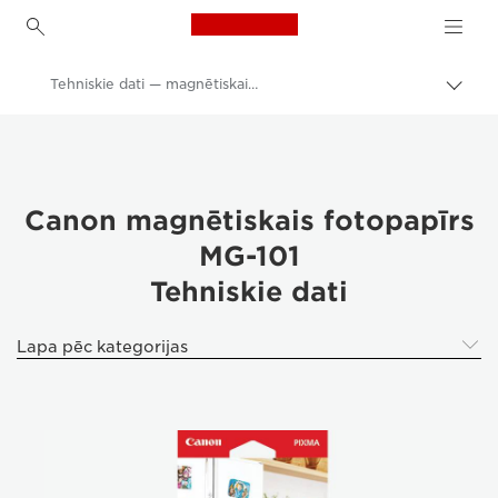
Canon Logo, back to h
Tehniskie dati — magnētiskais fotopapīrs MG-101
Pārsl
atpak
Canon
navig
Canon printeri
Canon magnētiskais fotopapīrs
MG-101
Tehniskie dati
Lapa pēc kategorijas