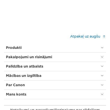
Atpakaļ uz augšu
Produkti
Pakalpojumi un risinājumi
Palīdzība un atbalsts
Mācības un izglītība
Par Canon
Mans konts
Noteikumi un nosacījumi
Paziņojums par sīkfailiem