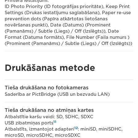
Printera iestatījumi:
ID Photo Priority (ID fotogrāfijas prioritāte), Keep Print
Settings (Drukas iestatījumu saglabāšana), Paper re-use
prevention dots (Papīra atkārtotas lietošanas
novēršanas punkti), Date (Datums) (Prominent
(Pamanāms) / Subtle (Liegs) / Off (Izslēgts)), Date
Format (Datuma formāts), File Number (Faila numurs )
(Prominent (Pamanāms) / Subtle (Liegs) / Off (Izslēgts))
Drukāšanas metode
Tieša drukāšana no fotokameras
Saderība ar PictBridge (USB un bezvadu LAN)
Tieša drukāšana no atmiņas kartes
Atbalstītie karšu veidi: SD, SDHC, SDXC
11
USB zibatmiņas ports
12
Atbalstīts, izmantojot adapteri
: miniSD, miniSDHC,
microSD, microSDHC, microSDXC