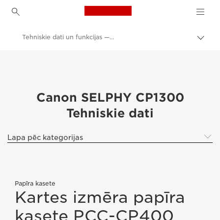
Canon Logo, back to h
Tehniskie dati un funkcijas — Canon SELPHY CP1300
Pārsl
atpak
Canon
navig
Canon printeri
Canon SELPHY CP1300 - Printeri
Canon SELPHY CP1300
Tehniskie dati
Lapa pēc kategorijas
Papīra kasete
Kartes izmēra papīra
kasete PCC-CP400