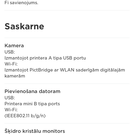
Fi savienojums.
Saskarne
Kamera
USB:
Izmantojot printera A tipa USB portu
Wi-Fi:
Izmantojot PictBridge ar WLAN saderīgām digitālajām
kamerām
Pievienošana datoram
USB:
Printera mini B tipa ports
Wi-Fi:
(IEEE802.11 b/g/n)
Šķidro kristālu monitors