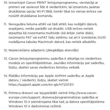
Izmantojot Canon PRINT lietojumprogrammu, vienlaicīgi ar
printeri var savienot līdz 8 viedierīcēm, lai izmantotu jauktas
drukāšanas opciju Wi-Fi tīklā, tomēr tikai no vienas ierīces var
nosūtīt drukāšanas komandu.
Neregulāra lieluma attēli vai tādi attēli, kas rediģēti datorā,
iespējams, netiks parādīti vai drukāti. USB ierīces netiek
atpazītas kā noņemama multivide (kā ārējie cietie diski),
neizmanto FAT vai exFAT failu sistēmu vai arī ir izveidotas GUID
nodalījuma tabulas Macintosh datorā, kas netiek atbalstīts.
Nepieciešams adapteris (jāiegādājas atsevišķi)
Canon lietojumprogrammu saderība ir atkarīga no viedierīces
modeļa un operētājsistēmas. Jaunāko informāciju par saderību,
lūdzu, skatiet savas viedierīces lietotņu veikalā.
Plašāku informāciju par Apple AirPrint saderību ar Apple
datoru / viedierīci, lūdzu, skatiet vietnē:
https://support.apple.com/en-gb/HT201311
Printera draiveri var lejupielādēt vietnē http://www.canon-
europe.com/support; draivera/programmatūras saderība ar
Windows 10 ir piemērojama tikai tad, ja datora operētājsistēma
Windows 10 ir darbvirsmas režīmā.