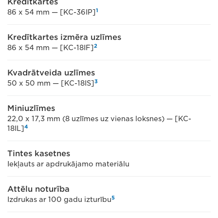
Kredītkartes
1
86 x 54 mm — [KC-36IP]
Kredītkartes izmēra uzlīmes
2
86 x 54 mm — [KC-18IF]
Kvadrātveida uzlīmes
3
50 x 50 mm — [KC-18IS]
Miniuzlīmes
22,0 x 17,3 mm (8 uzlīmes uz vienas loksnes) — [KC-
4
18IL]
Tintes kasetnes
Iekļauts ar apdrukājamo materiālu
Attēlu noturība
5
Izdrukas ar 100 gadu izturību