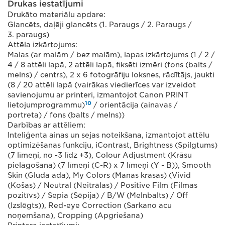
Drukas iestatījumi
Drukāto materiālu apdare:
Glancēts, daļēji glancēts (1. Paraugs / 2. Paraugs /
3. paraugs)
Attēla izkārtojums:
Malas (ar malām / bez malām), lapas izkārtojums (1 / 2 /
4 / 8 attēli lapā, 2 attēli lapā, fiksēti izmēri (fons (balts /
melns) / centrs), 2 x 6 fotogrāfiju loksnes, rādītājs, jaukti
(8 / 20 attēli lapā (vairākas viedierīces var izveidot
savienojumu ar printeri, izmantojot Canon PRINT
10
lietojumprogrammu)
/ orientācija (ainavas /
portreta) / fons (balts / melns))
Darbības ar attēliem:
Inteliģenta ainas un sejas noteikšana, izmantojot attēlu
optimizēšanas funkciju, iContrast, Brightness (Spilgtums)
(7 līmeņi, no -3 līdz +3), Colour Adjustment (Krāsu
pielāgošana) (7 līmeņi (C-R) x 7 līmeņi (Y - B)), Smooth
Skin (Gluda āda), My Colors (Manas krāsas) (Vivid
(Košas) / Neutral (Neitrālas) / Positive Film (Filmas
pozitīvs) / Sepia (Sēpija) / B/W (Melnbalts) / Off
(Izslēgts)), Red-eye Correction (Sarkano acu
noņemšana), Cropping (Apgriešana)