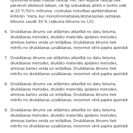
dzeltenās krāsas maiņas rādītāji. Pēc tam iegūtie rādītāji tiek
pārvērsti atbilstoši laikam, cik ilgi izdrukātais attēls ir turēts vidē
ar 23 ℃/50％ mitruma. <Izdrukas noturības aprēķināšanas
kritēriji> 'Vieta, kur monohromatiskais/atstarojošais optiskais
blīvums zaudē 30 % (sākuma blīvums no 1,0).
Drukāšanas ātrums var atšķirties atkarībā no datu lieluma,
drukāšanas metodes, drukāto materiālu apdares metodes,
atmiņas kartes veida un ietilpības. Drukāšanas ātrums tiek
mērīts no drukāšanas uzsākšanas, neņemot vērā papīra apstrādi
Drukāšanas ātrums var atšķirties atkarībā no datu lieluma,
drukāšanas metodes, drukāto materiālu apdares metodes,
atmiņas kartes veida un ietilpības. Drukāšanas ātrums tiek
mērīts no drukāšanas uzsākšanas, neņemot vērā papīra apstrādi
Drukāšanas ātrums var atšķirties atkarībā no datu lieluma,
drukāšanas metodes, drukāto materiālu apdares metodes,
atmiņas kartes veida un ietilpības. Drukāšanas ātrums tiek
mērīts no drukāšanas uzsākšanas, neņemot vērā papīra apstrādi
Drukāšanas ātrums var atšķirties atkarībā no datu lieluma,
drukāšanas metodes, drukāto materiālu apdares metodes,
atmiņas kartes veida un ietilpības. Drukāšanas ātrums tiek
mērīts no drukāšanas uzsākšanas, neņemot vērā papīra apstrādi