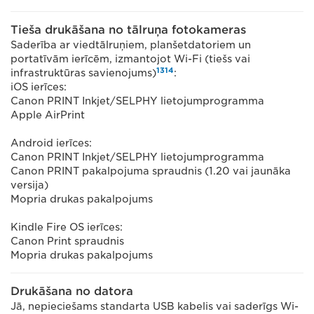
Tieša drukāšana no tālruņa fotokameras
Saderība ar viedtālruņiem, planšetdatoriem un
portatīvām ierīcēm, izmantojot Wi-Fi (tiešs vai
13
14
infrastruktūras savienojums)
:
iOS ierīces:
Canon PRINT Inkjet/SELPHY lietojumprogramma
Apple AirPrint
Android ierīces:
Canon PRINT Inkjet/SELPHY lietojumprogramma
Canon PRINT pakalpojuma spraudnis (1.20 vai jaunāka
versija)
Mopria drukas pakalpojums
Kindle Fire OS ierīces:
Canon Print spraudnis
Mopria drukas pakalpojums
Drukāšana no datora
Jā, nepieciešams standarta USB kabelis vai saderīgs Wi-