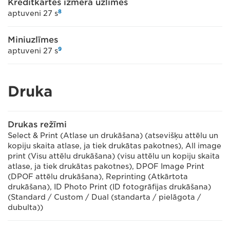
Kredītkartes izmēra uzlīmes
8
aptuveni 27 s
Miniuzlīmes
9
aptuveni 27 s
Druka
Drukas režīmi
Select & Print (Atlase un drukāšana) (atsevišķu attēlu un
kopiju skaita atlase, ja tiek drukātas pakotnes), All image
print (Visu attēlu drukāšana) (visu attēlu un kopiju skaita
atlase, ja tiek drukātas pakotnes), DPOF Image Print
(DPOF attēlu drukāšana), Reprinting (Atkārtota
drukāšana), ID Photo Print (ID fotogrāfijas drukāšana)
(Standard / Custom / Dual (standarta / pielāgota /
dubulta))