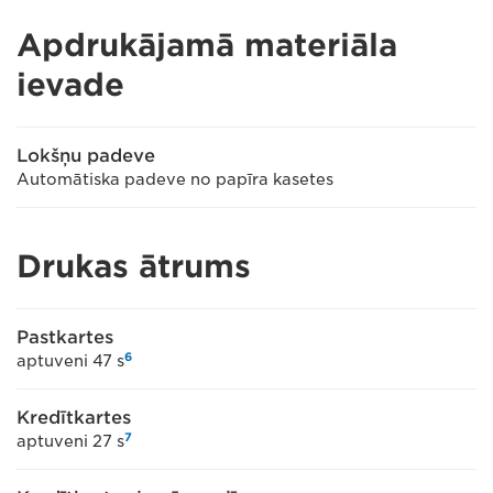
Apdrukājamā materiāla
ievade
Lokšņu padeve
Automātiska padeve no papīra kasetes
Drukas ātrums
Pastkartes
6
aptuveni 47 s
Kredītkartes
7
aptuveni 27 s