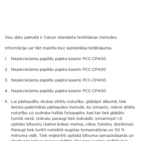
Visu datu pamatā ir Canon standarta testēšanas metodes.
Informācija var tikt mainīta bez iepriekšēja brīdinājuma.
Nepieciešama papildu papīra kasete PCC-CP400
Nepieciešama papildu papīra kasete PCC-CP400
Nepieciešama papildu papīra kasete PCC-CP400
Nepieciešama papildu papīra kasete PCC-CP400
Lai pārbaudītu drukas attēlu noturību, glabājot albumā, tiek
lietota paātrinātas pārbaudes metode, ko izmanto, mērot attēlu
noturību uz sudraba halīda fotopapīra, kad tas tiek glabāts
tumšā vietā. Izdruku paraugi tiek izdrukāti, izmantojot 1,0
optisko blīvumu (katrai krāsai: melnai, ciāna, fuksīna, dzeltenai).
Paraugi tiek turēti noteiktā augstas temperatūras un 50 %
mitruma vidē. Tiek reģistrēti optiskā blīvuma samazināšanās un