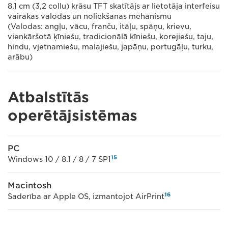
8,1 cm (3,2 collu) krāsu TFT skatītājs ar lietotāja interfeisu
vairākās valodās un noliekšanas mehānismu
(Valodas: angļu, vācu, franču, itāļu, spāņu, krievu,
vienkāršotā ķīniešu, tradicionālā ķīniešu, korejiešu, taju,
hindu, vjetnamiešu, malajiešu, japāņu, portugāļu, turku,
arābu)
Atbalstītās
operētājsistēmas
PC
15
Windows 10 / 8.1 / 8 / 7 SP1
Macintosh
16
Saderība ar Apple OS, izmantojot AirPrint