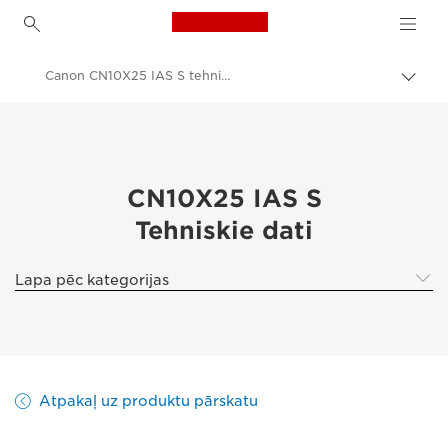
Canon Logo, back to h
Canon CN10X25 IAS S tehniskie dati
Pārsl
atpak
Canon
navig
Profesionāla fotogrāfija un video
Kinoobjektīvi — 4K objektīvi
CN10X25 IAS S
Tehniskie dati
Canon CN10X25 IAS S Cinema objektīvs
Lapa pēc kategorijas
Atpakaļ uz produktu pārskatu