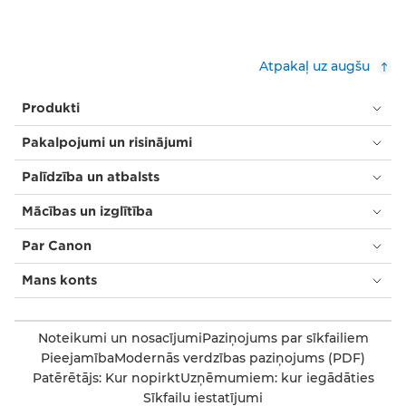
Atpakaļ uz augšu
Produkti
Pakalpojumi un risinājumi
Palīdzība un atbalsts
Mācības un izglītība
Par Canon
Mans konts
Noteikumi un nosacījumi
Paziņojums par sīkfailiem
Pieejamība
Modernās verdzības paziņojums (PDF)
Patērētājs: Kur nopirkt
Uzņēmumiem: kur iegādāties
Sīkfailu iestatījumi