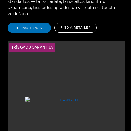
standartus — tā izstrādāta, lai izceltos kinofilmu
uzņemšanā, tiešraides apraidēs un virtuālu materiālu
veidošanā.
FIND A RETAILER
PIEPRASĪT ZVANU
TRĪS GADU GARANTIJA