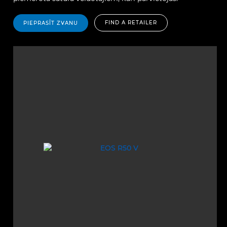
FIND A RETAILER
PIEPRASĪT ZVANU