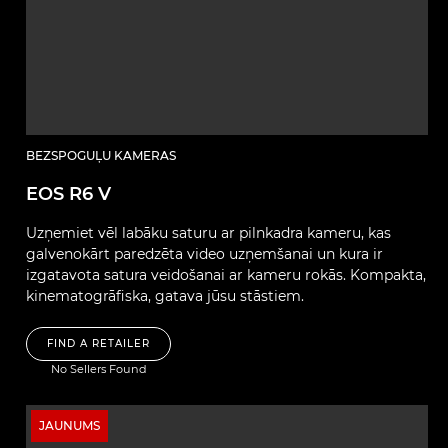
BEZSPOGUĻU KAMERAS
EOS R6 V
Uzņemiet vēl labāku saturu ar pilnkadra kameru, kas
galvenokārt paredzēta video uzņemšanai un kura ir
izgatavota satura veidošanai ar kameru rokās. Kompakta,
kinematogrāfiska, gatava jūsu stāstiem.
FIND A RETAILER
No Sellers Found
JAUNUMS