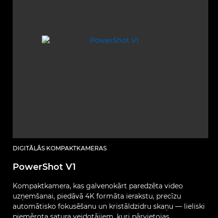
DIGITĀLĀS KOMPAKTKAMERAS
PowerShot V1
Kompaktkamera, kas galvenokārt paredzēta video
uzņemšanai, piedāvā 4K formāta ierakstu, precīzu
automātisko fokusēšanu un kristāldzidru skaņu — lieliski
piemērota satura veidotājiem, kuri pārvietojas.