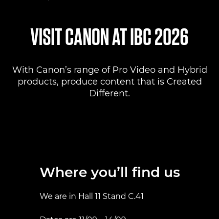
Where to find us
VISIT CANON AT IBC 2026
Products
With Canon’s range of Pro Video and Hybrid
Pro AV Solutions
products, produce content that is Created
Different.
Product Ranges
Canon Professional Services
Where you’ll find us
We are in Hall 11 Stand C.41