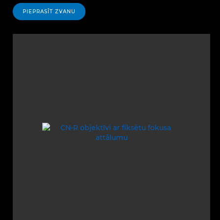
PIEPRASĪT ZVANU