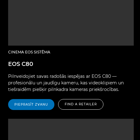
CINEMA EOS SISTĒMA
EOS C80
Pilnveidojiet savas radošās iespējas ar EOS C80 —
profesionālu un jaudīgu kameru, kas videoklipiem un
tiešraidēm piešķir pilnkadra kameras priekšrocības.
FIND A RETAILER
PIEPRASĪT ZVANU