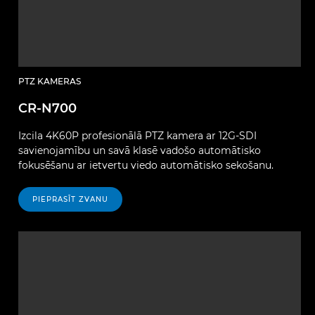
PTZ KAMERAS
CR-N700
Izcila 4K60P profesionālā PTZ kamera ar 12G-SDI
savienojamību un savā klasē vadošo automātisko
fokusēšanu ar ietvertu viedo automātisko sekošanu.
PIEPRASĪT ZVANU