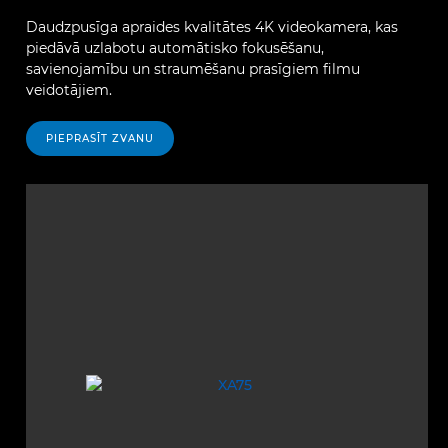
Daudzpusīga apraides kvalitātes 4K videokamera, kas
piedāvā uzlabotu automātisko fokusēšanu,
savienojamību un straumēšanu prasīgiem filmu
veidotājiem.
PIEPRASĪT ZVANU