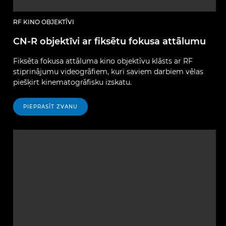
RF KINO OBJEKTĪVI
CN-R objektīvi ar fiksētu fokusa attālumu
Fiksēta fokusa attāluma kino objektīvu klāsts ar RF
stiprinājumu videogrāfiem, kuri saviem darbiem vēlas
piešķirt kinematogrāfisku izskatu.
PIEPRASĪT ZVANU