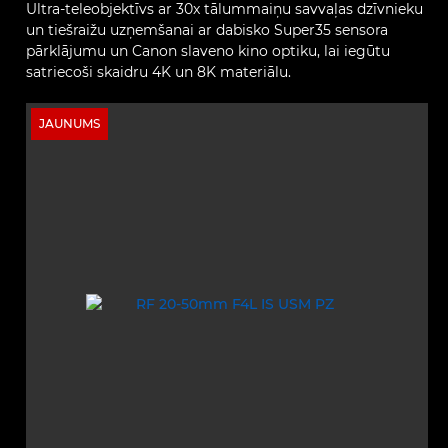
Ultra‑teleobjektīvs ar 30x tālummaiņu savvaļas dzīvnieku
un tiešraižu uzņemšanai ar dabisko Super35 sensora
pārklājumu un Canon slaveno kino optiku, lai iegūtu
satriecoši skaidru 4K un 8K materiālu.
JAUNUMS