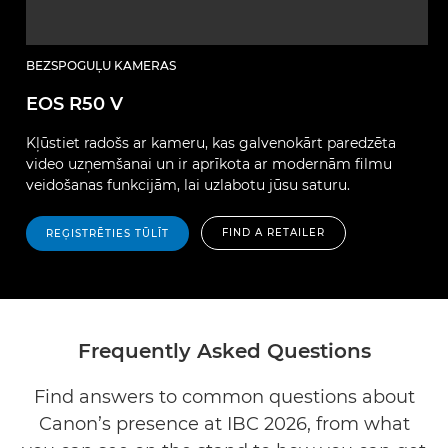
BEZSPOGUĻU KAMERAS
EOS R50 V
Kļūstiet radošs ar kameru, kas galvenokārt paredzēta
video uzņemšanai un ir aprīkota ar modernām filmu
veidošanas funkcijām, lai uzlabotu jūsu saturu.
FIND A RETAILER
REĢISTRĒTIES TŪLĪT
Frequently Asked Questions
Find answers to common questions about
Canon’s presence at IBC 2026, from what