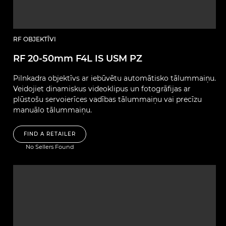
RF OBJEKTĪVI
RF 20-50mm F4L IS USM PZ
Pilnkadra objektīvs ar iebūvētu automātisko tālummaiņu.
Veidojiet dinamiskus videoklipus un fotogrāfijas ar
plūstošu servoierīces vadības tālummaiņu vai precīzu
manuālo tālummaiņu.
FIND A RETAILER
No Sellers Found