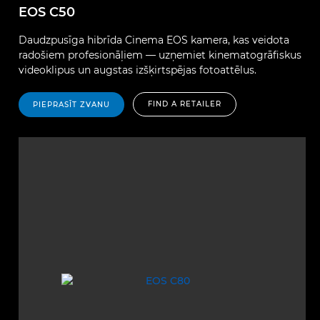
EOS C50
Daudzpusīga hibrīda Cinema EOS kamera, kas veidota
radošiem profesionāļiem — uzņemiet kinematogrāfiskus
videoklipus un augstas izšķirtspējas fotoattēlus.
FIND A RETAILER
PIEPRASĪT ZVANU