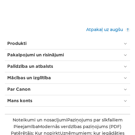
Atpakaļ uz augšu
Produkti
Pakalpojumi un risinājumi
Palīdzība un atbalsts
Mācības un izglītība
Par Canon
Mans konts
Noteikumi un nosacījumi
Paziņojums par sīkfailiem
Pieejamība
Modernās verdzības paziņojums (PDF)
Patērētājs: Kur nopirkt
Uzņēmumiem: kur iegādāties