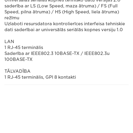
Universālās seriālās kopnes tehnisko datu versijas 2.0
saderība ar LS (Low Speed, maza ātruma) / FS (Full
Speed, pilna ātruma) / HS (High Speed, liela ātruma)
režīmu
Uzlaboti resursdatora kontrolierīces interfeisa tehniskie
dati saderībai ar universālās seriālās kopnes versiju 1.0
LAN
1 RJ-45 terminālis
Saderība ar IEEE802.3 10BASE-TX / IEEE802.3u
100BASE-TX
TĀLVADĪBA
1 RJ-45 terminālis, GPI 8 kontakti