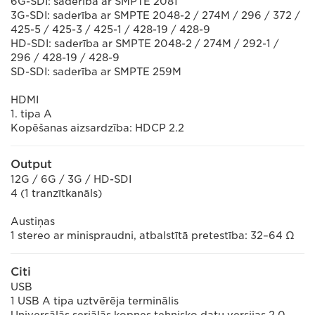
6G-SDI: saderība ar SMPTE 2081
3G-SDI: saderība ar SMPTE 2048-2 / 274M / 296 / 372 /
425-5 / 425-3 / 425-1 / 428-19 / 428-9
HD-SDI: saderība ar SMPTE 2048-2 / 274M / 292-1 /
296 / 428-19 / 428-9
SD-SDI: saderība ar SMPTE 259M
HDMI
1. tipa A
Kopēšanas aizsardzība: HDCP 2.2
Output
12G / 6G / 3G / HD-SDI
4 (1 tranzītkanāls)
Austiņas
1 stereo ar minispraudni, atbalstītā pretestība: 32–64 Ω
Citi
USB
1 USB A tipa uztvērēja terminālis