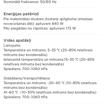
Nominālā frekvence: 50/60 Hz
Enerģijas patēriņš
Pie maksimālas slodzes (tostarp spilgtuma izmaiņas
novecošanas dēļ): aptuveni 840 W
Pēc piegādes no rūpnīcas: aptuveni 175 W
Vides apstākļi
Lietojums
Temperatūra un mitrums: 5–35 ℃ (20–85% relatīvais
mitrums bez kondensāta)
Ieteicamā temperatūra un mitrums:15–30 ℃ (20–85%
relatīvais mitrums bez kondensāta)
Spiediens: 700–1060 hPa
Glabāšana/transportēšana
Temperatūra un mitrums: -20–40 ℃ (10–85% relatīvais
mitrums bez kondensāta)
41–60 ℃（10–30% relatīvais mitrums bez kondensāta)
Spiediens: 700–1060 hPa