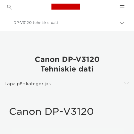
Canon Logo, back to h
DP-V3120 tehniskie dati
Pārsl
atpak
Canon
navig
Profesionāli 4K displeji
DP-V3120 4K UHD video displejs
Canon DP-V3120
Tehniskie dati
Lapa pēc kategorijas
Canon DP-V3120