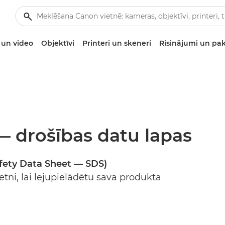
un video
Objektīvi
Printeri un skeneri
Risinājumi un pa
— drošības datu lapas
afety Data Sheet — SDS)
setni, lai lejupielādētu sava produkta