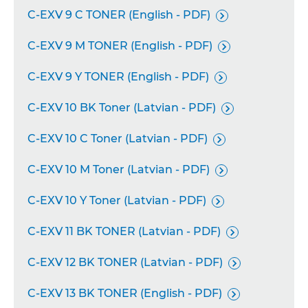
C-EXV 9 C TONER (English - PDF)

C-EXV 9 M TONER (English - PDF)

C-EXV 9 Y TONER (English - PDF)

C-EXV 10 BK Toner (Latvian - PDF)

C-EXV 10 C Toner (Latvian - PDF)

C-EXV 10 M Toner (Latvian - PDF)

C-EXV 10 Y Toner (Latvian - PDF)

C-EXV 11 BK TONER (Latvian - PDF)

C-EXV 12 BK TONER (Latvian - PDF)

C-EXV 13 BK TONER (English - PDF)
