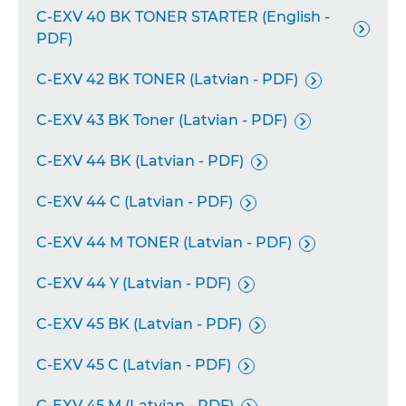
C-EXV 40 BK TONER STARTER (English -

PDF)
C-EXV 42 BK TONER (Latvian - PDF)

C-EXV 43 BK Toner (Latvian - PDF)

C-EXV 44 BK (Latvian - PDF)

C-EXV 44 C (Latvian - PDF)

C-EXV 44 M TONER (Latvian - PDF)

C-EXV 44 Y (Latvian - PDF)

C-EXV 45 BK (Latvian - PDF)

C-EXV 45 C (Latvian - PDF)

C-EXV 45 M (Latvian - PDF)