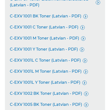

(Latvian - PDF)
C-EXV 1001 BK Toner (Latvian - PDF)

C-EXV 1001 C Toner (Latvian - PDF)

C-EXV 1001 M Toner (Latvian - PDF)

C-EXV 1001 Y Toner (Latvian - PDF)

C-EXV 1001L C Toner (Latvian - PDF)

C-EXV 1001L M Toner (Latvian - PDF)

C-EXV 1001L Y Toner (Latvian - PDF)

C-EXV 1002 BK Toner (Latvian - PDF)

C-EXV 1005 BK Toner (Latvian - PDF)
