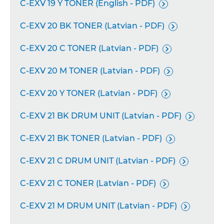
C-EXV 19 Y TONER (English - PDF)

C-EXV 20 BK TONER (Latvian - PDF)

C-EXV 20 C TONER (Latvian - PDF)

C-EXV 20 M TONER (Latvian - PDF)

C-EXV 20 Y TONER (Latvian - PDF)

C-EXV 21 BK DRUM UNIT (Latvian - PDF)

C-EXV 21 BK TONER (Latvian - PDF)

C-EXV 21 C DRUM UNIT (Latvian - PDF)

C-EXV 21 C TONER (Latvian - PDF)

C-EXV 21 M DRUM UNIT (Latvian - PDF)
