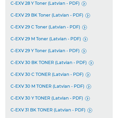
C-EXV 28 Y Toner (Latvian - PDF)

C-EXV 29 BK Toner (Latvian - PDF)

C-EXV 29 C Toner (Latvian - PDF)

C-EXV 29 M Toner (Latvian - PDF)

C-EXV 29 Y Toner (Latvian - PDF)

C-EXV 30 BK TONER (Latvian - PDF)

C-EXV 30 C TONER (Latvian - PDF)

C-EXV 30 M TONER (Latvian - PDF)

C-EXV 30 Y TONER (Latvian - PDF)

C-EXV 31 BK TONER (Latvian - PDF)
