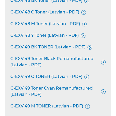
C-EXV 48 BK Toner (Latvian - PDF)

C-EXV 48 C Toner (Latvian - PDF)

C-EXV 48 M Toner (Latvian - PDF)

C-EXV 48 Y Toner (Latvian - PDF)

C-EXV 49 BK TONER (Latvian - PDF)

C-EXV 49 Toner Black Remanufactured

(Latvian - PDF)
C-EXV 49 C TONER (Latvian - PDF)

C-EXV 49 Toner Cyan Remanufactured

(Latvian - PDF)
C-EXV 49 M TONER (Latvian - PDF)
