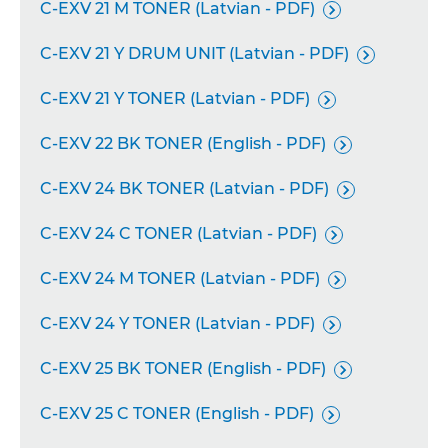
C-EXV 21 M TONER (Latvian - PDF)

C-EXV 21 Y DRUM UNIT (Latvian - PDF)

C-EXV 21 Y TONER (Latvian - PDF)

C-EXV 22 BK TONER (English - PDF)

C-EXV 24 BK TONER (Latvian - PDF)

C-EXV 24 C TONER (Latvian - PDF)

C-EXV 24 M TONER (Latvian - PDF)

C-EXV 24 Y TONER (Latvian - PDF)

C-EXV 25 BK TONER (English - PDF)

C-EXV 25 C TONER (English - PDF)
