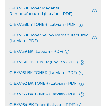
C-EXV 58L Toner Magenta

Remanufactured (Latvian - PDF)
C-EXV 58L Y TONER (Latvian - PDF)

C-EXV 58L Toner Yellow Remanufactured

(Latvian - PDF)
C-EXV 59 BK (Latvian - PDF)

C-EXV 60 BK TONER (English - PDF)

C-EXV 61 BK TONER (Latvian - PDF)

C-EXV 62 BK TONER (Latvian - PDF)

C-EXV 63 BK TONER (Latvian - PDF)

C-EXV 64 BK Toner (Latvian - PDF)
