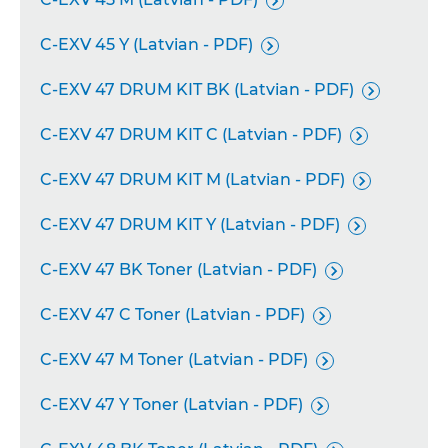

C-EXV 45 Y (Latvian - PDF)

C-EXV 47 DRUM KIT BK (Latvian - PDF)

C-EXV 47 DRUM KIT C (Latvian - PDF)

C-EXV 47 DRUM KIT M (Latvian - PDF)

C-EXV 47 DRUM KIT Y (Latvian - PDF)

C-EXV 47 BK Toner (Latvian - PDF)

C-EXV 47 C Toner (Latvian - PDF)

C-EXV 47 M Toner (Latvian - PDF)

C-EXV 47 Y Toner (Latvian - PDF)
