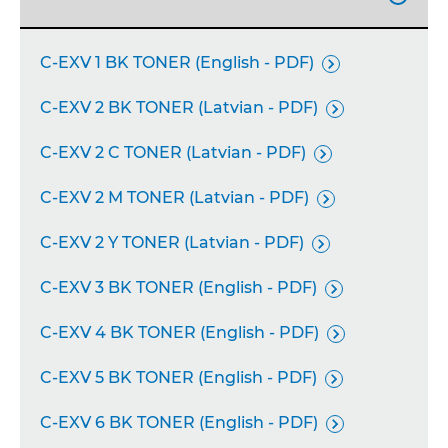
C-EXV 1 BK TONER (English - PDF)

C-EXV 2 BK TONER (Latvian - PDF)

C-EXV 2 C TONER (Latvian - PDF)

C-EXV 2 M TONER (Latvian - PDF)

C-EXV 2 Y TONER (Latvian - PDF)

C-EXV 3 BK TONER (English - PDF)

C-EXV 4 BK TONER (English - PDF)

C-EXV 5 BK TONER (English - PDF)

C-EXV 6 BK TONER (English - PDF)
