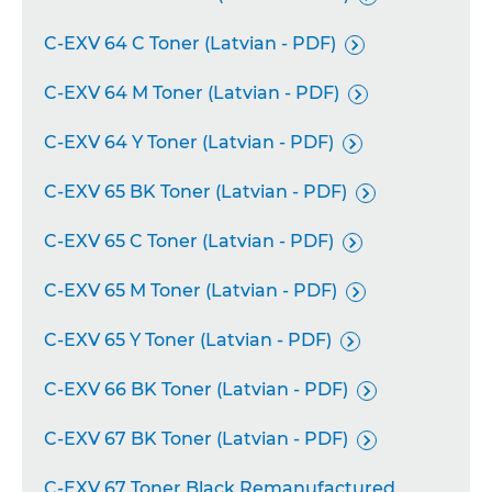
C-EXV 64 C Toner (Latvian - PDF)

C-EXV 64 M Toner (Latvian - PDF)

C-EXV 64 Y Toner (Latvian - PDF)

C-EXV 65 BK Toner (Latvian - PDF)

C-EXV 65 C Toner (Latvian - PDF)

C-EXV 65 M Toner (Latvian - PDF)

C-EXV 65 Y Toner (Latvian - PDF)

C-EXV 66 BK Toner (Latvian - PDF)

C-EXV 67 BK Toner (Latvian - PDF)

C-EXV 67 Toner Black Remanufactured