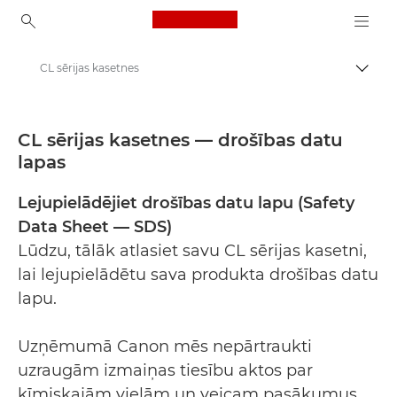
Canon Logo, back to ho
CL sērijas kasetnes
Pārsl
Canon
Drošības datu lapas
CL sērijas kasetnes — drošības datu
lapas
Lejupielādējiet drošības datu lapu (Safety
Data Sheet — SDS)
Lūdzu, tālāk atlasiet savu CL sērijas kasetni,
lai lejupielādētu sava produkta drošības datu
lapu.
Uzņēmumā Canon mēs nepārtraukti
uzraugām izmaiņas tiesību aktos par
ķīmiskajām vielām un veicam pasākumus,