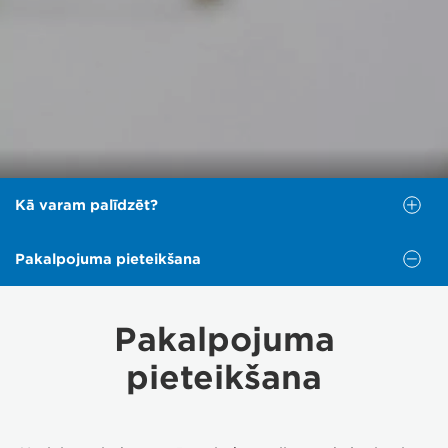
Kā varam palīdzēt?
Pakalpojuma pieteikšana
Kā varam palīdzēt?
Pakalpojuma
Lūdzu, atlasiet opciju tālāk, lai saņemtu nepieciešamo
palīdzību.
pieteikšana
SAZINIETIES AR MUMS