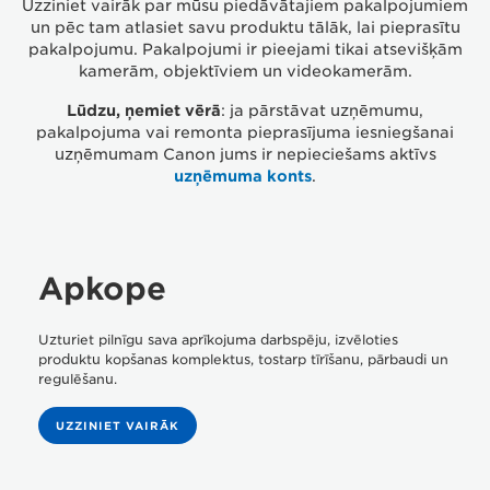
Uzziniet vairāk par mūsu piedāvātajiem pakalpojumiem
un pēc tam atlasiet savu produktu tālāk, lai pieprasītu
pakalpojumu. Pakalpojumi ir pieejami tikai atsevišķām
PIETEIKT REMONTU
kamerām, objektīviem un videokamerām.
Lūdzu, ņemiet vērā
: ja pārstāvat uzņēmumu,
pakalpojuma vai remonta pieprasījuma iesniegšanai
PAKALPOJUMA PIETEIKŠANA
uzņēmumam Canon jums ir nepieciešams aktīvs
uzņēmuma konts
.
PRINTERA WI-FI UN IESTATĪŠANA
Apkope
PĀRBAUDĪT PIETEIKUMA STATUSU
Uzturiet pilnīgu sava aprīkojuma darbspēju, izvēloties
produktu kopšanas komplektus, tostarp tīrīšanu, pārbaudi un
GARANTIJAS INFORMĀCIJA
regulēšanu.
UZZINIET VAIRĀK
KUR IEGĀDĀTIES?