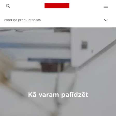
Canon Logo, back to h
Patēriņa preču atbalsts
Pārsl
Canon
Kā varam palīdzēt