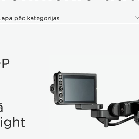
Lapa pēc kategorijas
0P
ā
ight