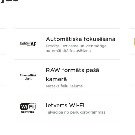
Automātiska fokusēšana
Precīza, uzticama un vienmērīga
automātiskā fokusēšana
RAW formāts pašā
kamerā
Mazāks failu lielums
Ietverts Wi-Fi
Tālvadība no pārlūkprogrammas