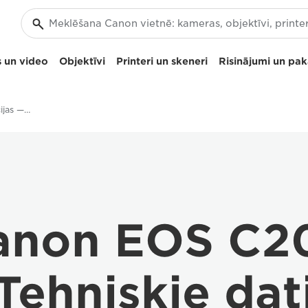
 un video
Objektīvi
Printeri un skeneri
Risinājumi un pa
Tehniskie dati un funkcijas — Canon EOS C200
anon EOS C2
Tehniskie dat