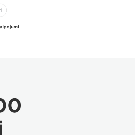
kalpojumi
00
i