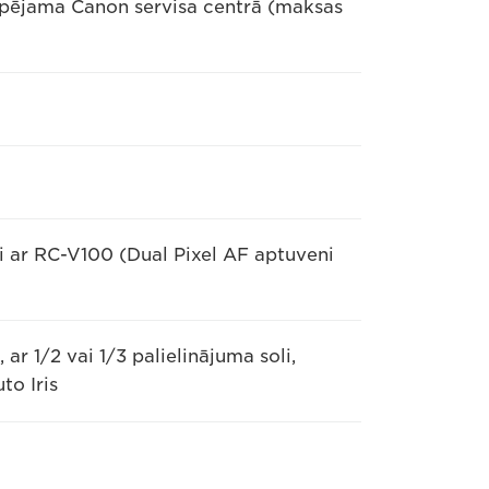
espējama Canon servisa centrā (maksas
i ar RC-V100 (Dual Pixel AF aptuveni
ar 1/2 vai 1/3 palielinājuma soli,
to Iris