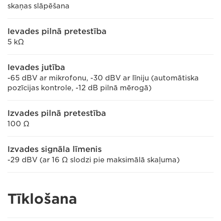
skaņas slāpēšana
Ievades pilnā pretestība
5 kΩ
Ievades jutība
-65 dBV ar mikrofonu, -30 dBV ar līniju (automātiska
pozīcijas kontrole, -12 dB pilnā mērogā)
Izvades pilnā pretestība
100 Ω
Izvades signāla līmenis
-29 dBV (ar 16 Ω slodzi pie maksimālā skaļuma)
Tīklošana