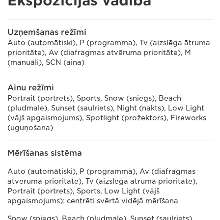
Ekspozīcijas vadība
Uzņemšanas režīmi
Auto (automātiski), P (programma), Tv (aizslēga ātruma
prioritāte), Av (diafragmas atvēruma prioritāte), M
(manuāli), SCN (aina)
Ainu režīmi
Portrait (portrets), Sports, Snow (sniegs), Beach
(pludmale), Sunset (saulriets), Night (nakts), Low Light
(vājš apgaismojums), Spotlight (prožektors), Fireworks
(uguņošana)
Mērīšanas sistēma
Auto (automātiski), P (programma), Av (diafragmas
atvēruma prioritāte), Tv (aizslēga ātruma prioritāte),
Portrait (portrets), Sports, Low Light (vājš
apgaismojums): centrēti svērtā vidējā mērīšana
Snow (sniegs), Beach (pludmale), Sunset (saulriets),