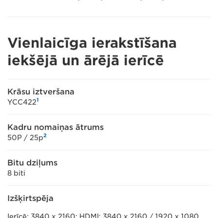
Vienlaicīga ierakstīšana
iekšējā un ārējā ierīcē
Krāsu iztveršana
1
YCC422
Kadru nomaiņas ātrums
2
50P / 25p
Bitu dziļums
8 biti
Izšķirtspēja
Ierīcē: 3840 x 2160; HDMI: 3840 x 2160 / 1920 x 1080