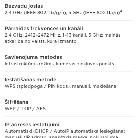
Bezvadu joslas
4
2,4 GHz (IEEE 802.11b/g/n), 5 GHz (IEEE 802.11a/n)
Pārraides frekvences un kanāli
2,4 GHz: 2412–2472 MHz, 1–13 kanāli. 5 GHz: mainās
atkarībā no valsts, kurā izmanto
Savienojuma metodes
Infrastruktūras režīms, kameras piekļuves punkts
Iestatīšanas metode
WPS (spiedpoga / PIN kods), manuāli, meklēšana
Šifrēšana
WEP / TKIP / AES
IP adreses iestatījumi
Automātiski (DHCP / AutoIP automātiska ieslēgšana),
manuāli (IP adrese, apakštīkla maska, noklusējuma