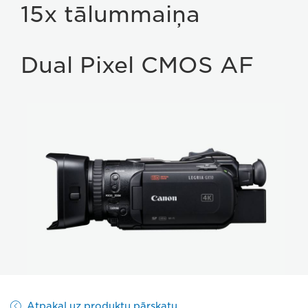
15x tālummaiņa
Dual Pixel CMOS AF
Atpakaļ uz produktu pārskatu