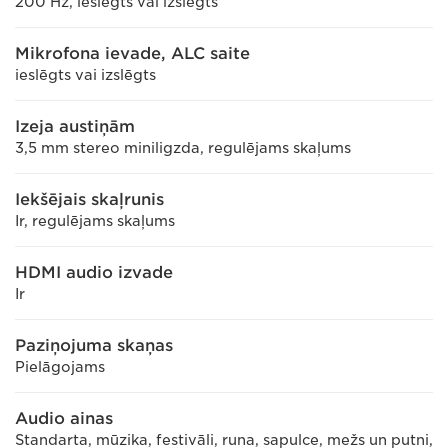
200 Hz, ieslēgts vai izslēgts
Mikrofona ievade, ALC saite
ieslēgts vai izslēgts
Izeja austiņām
3,5 mm stereo miniligzda, regulējams skaļums
Iekšējais skaļrunis
Ir, regulējams skaļums
HDMI audio izvade
Ir
Paziņojuma skaņas
Pielāgojams
Audio ainas
Standarta, mūzika, festivāli, runa, sapulce, mežs un putni,