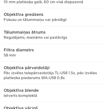
10 mm platleņķa galā, 60 cm visā diapazonā
Objektīva gredzens
Fokusu un tālummaiņu var pārslēgt
Tālummaiņas ātrums
Regulējams, maināms vai pastāvīgs
Filtra diametrs
58 mm
Objektīva pārveidotāji
Pēc izvēles telepārveidotājs TL-U58 1.5x, pēc izvēles
platleņka piederums WA-U58 0.8x
Objektīva blende
Ietverts komplektā
Objektīva vāciņš