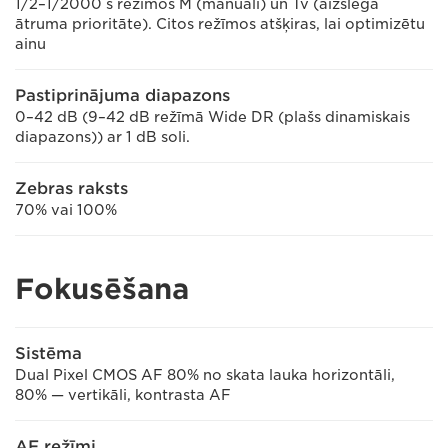
1/2–1/2000 s režīmos M (manuāli) un Tv (aizslēga
ātruma prioritāte). Citos režīmos atšķiras, lai optimizētu
ainu
Pastiprinājuma diapazons
0–42 dB (9–42 dB režīmā Wide DR (plašs dinamiskais
diapazons)) ar 1 dB soli.
Zebras raksts
70% vai 100%
Fokusēšana
Sistēma
Dual Pixel CMOS AF 80% no skata lauka horizontāli,
80% — vertikāli, kontrasta AF
AF režīmi