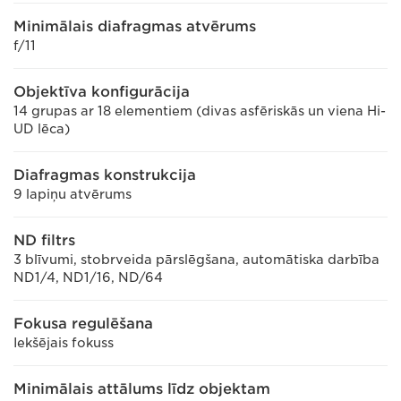
Minimālais diafragmas atvērums
f/11
Objektīva konfigurācija
14 grupas ar 18 elementiem (divas asfēriskās un viena Hi-
UD lēca)
Diafragmas konstrukcija
9 lapiņu atvērums
ND filtrs
3 blīvumi, stobrveida pārslēgšana, automātiska darbība
ND1/4, ND1/16, ND/64
Fokusa regulēšana
Iekšējais fokuss
Minimālais attālums līdz objektam