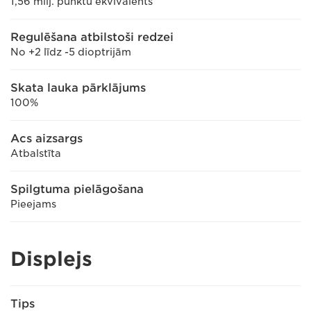
1,56 milj. punktu ekvivalents
Regulēšana atbilstoši redzei
No +2 līdz -5 dioptrijām
Skata lauka pārklājums
100%
Acs aizsargs
Atbalstīta
Spilgtuma pielāgošana
Pieejams
Displejs
Tips