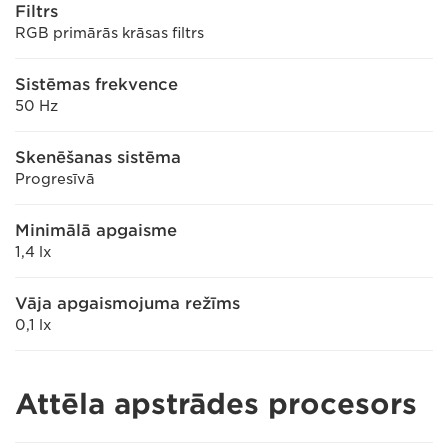
Filtrs
RGB primārās krāsas filtrs
Sistēmas frekvence
50 Hz
Skenēšanas sistēma
Progresīvā
Minimālā apgaisme
1,4 lx
Vāja apgaismojuma režīms
0,1 lx
Attēla apstrādes procesors