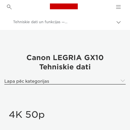
Canon Logo, back to h
Tehniskie dati un funkcijas — Canon LEGRIA GX10
Pārsl
atpak
Canon
navig
Videokameras
LEGRIA GX10
Canon LEGRIA GX10
Tehniskie dati
Lapa pēc kategorijas
4K 50p